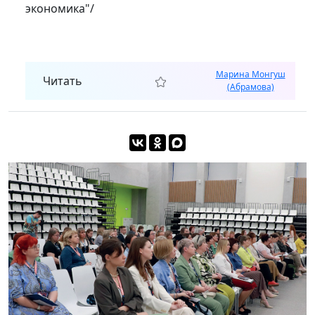
экономика"/
Марина Монгуш
Читать
(Абрамова)