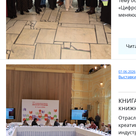
Тему о
«Цифро
меняющ
Чит
07-06-2026
Выставк
КНИГА
книж
Отрасл
креати
индуст