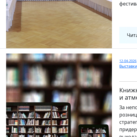
фестив
Чит
12-04-2026
Выставк
Книжн
и ат
За неп
розниц
страте
придер
выхода