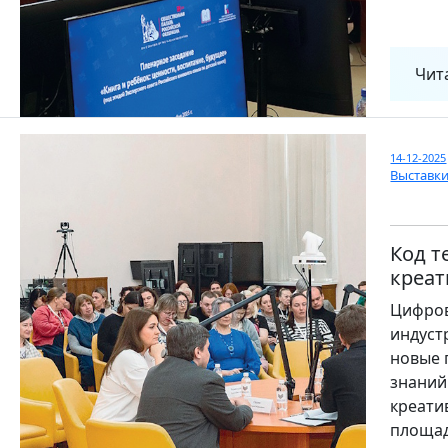
Чит
14-12-2025
Выставк
Код т
креа
Цифров
индуст
новые 
знаний
креати
площад