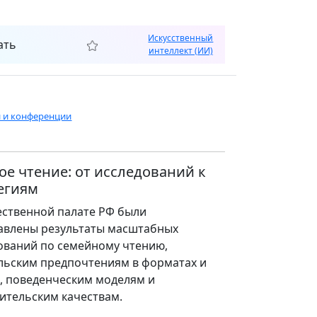
Искусственный
ать
интеллект (ИИ)
и и конференции
ое чтение: от исследований к
егиям
ственной палате РФ были
авлены результаты масштабных
ований по семейному чтению,
льским предпочтениям в форматах и
, поведенческим моделям и
ительским качествам.