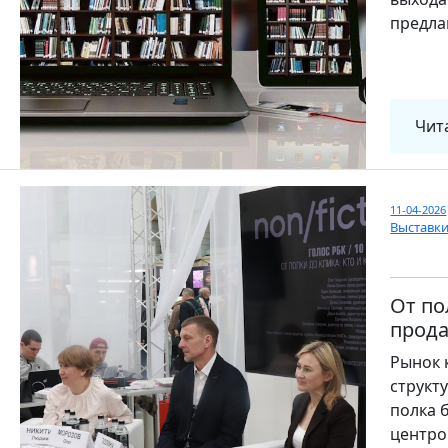
предла
Чит
11-04-2026
Выставк
От по
прода
Рынок 
структ
полка 
центро