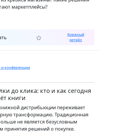
гают маркетплейсы?
Книжный
ать
ретейл
и и конференции
лки до клика: кто и как сегодня
ёт книги
книжной дистрибьюции переживает
урную трансформацию. Традиционная
больше не является безусловным
м принятия решений о покупке.