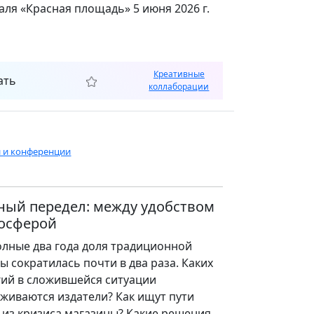
аля «Красная площадь» 5 июня 2026 г.
Креативные
ать
коллаборации
и и конференции
ый передел: между удобством
мосферой
олные два года доля традиционной
ы сократилась почти в два раза. Каких
гий в сложившейся ситуации
живаются издатели? Как ищут пути
 из кризиса магазины? Какие решения