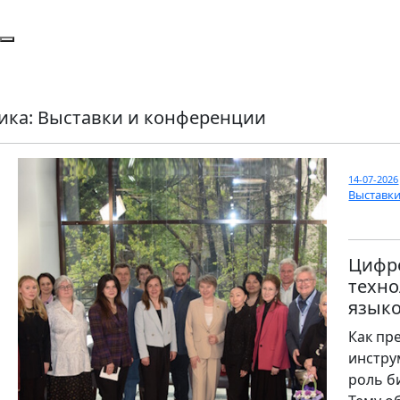
ика: Выставки и конференции
14-07-2026
Выставк
Цифро
техно
язык
Как пр
инстру
роль б