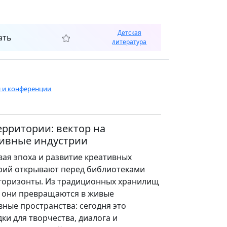
Детская
ать
литература
и и конференции
ерритории: вектор на
тивные индустрии
ая эпоха и развитие креативных
рий открывают перед библиотеками
горизонты. Из традиционных хранилищ
 они превращаются в живые
вные пространства: сегодня это
ки для творчества, диалога и