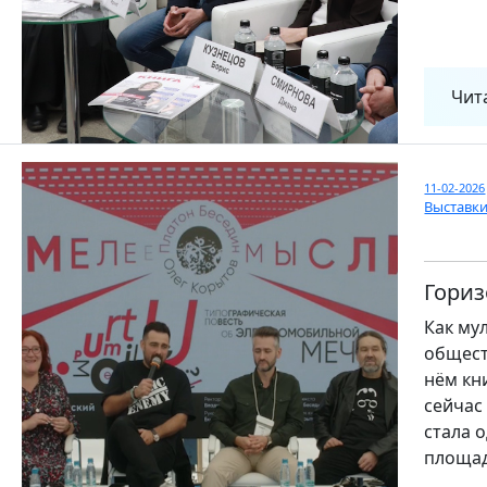
Чит
11-02-2026
Выставк
Гори
Как му
общест
нём кн
сейчас
стала 
площад