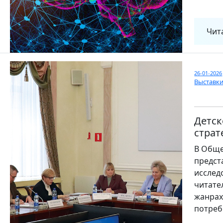
Чит
26-01-2026
Выставк
Детск
страт
В Обще
предст
исслед
читате
жанрах
потреб