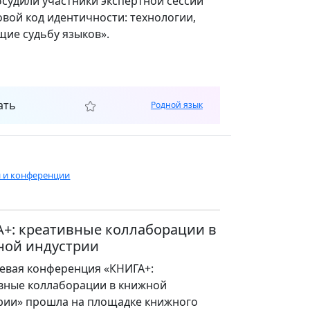
бсудили участники экспертной сессии
вой код идентичности: технологии,
ие судьбу языков».
ать
Родной язык
и и конференции
+: креативные коллаборации в
ной индустрии
евая конференция «КНИГА+:
вные коллаборации в книжной
рии» прошла на площадке книжного