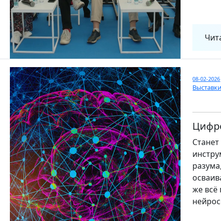
Чит
08-02-2026
Выставк
Цифро
Станет
инстру
разума
осваив
же всё
нейрос