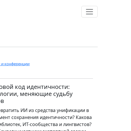
и и конференции
вой код идентичности:
логии, меняющие судьбу
ов
евратить ИИ из средства унификации в
мент сохранения идентичности? Какова
иблиотек, ИT-сообщества и лингвистов?