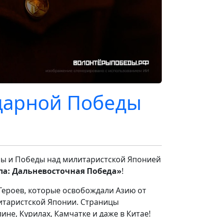
дарной Победы
ны и Победы над милитаристской Японией
а: Дальневосточная Победа»
!
Героев, которые освобождали Азию от
итаристской Японии. Страницы
не, Курилах, Камчатке и даже в Китае!