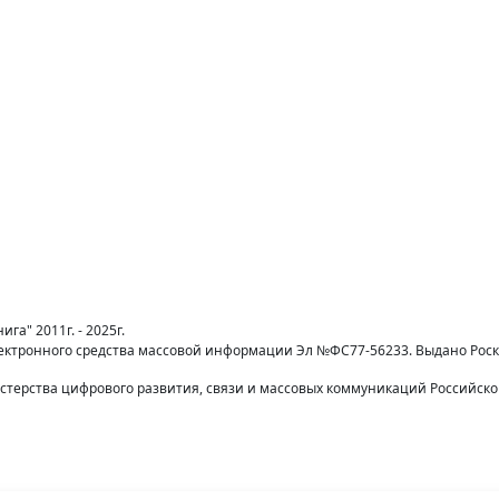
га" 2011г. - 2025г.
лектронного средства массовой информации Эл №ФС77-56233. Выдано Рос
терства цифрового развития, связи и массовых коммуникаций Российск