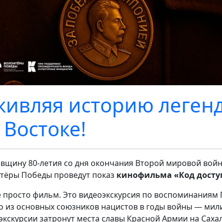
ивляя историю леген
 Востоке!
овщину 80-летия со дня окончания Второй мировой вой
тёры Победы проведут показ
кинофильма «Код доступ
е просто фильм. Это видеоэкскурсия по воспоминаниям 
о из основных союзников нацистов в годы войны — мил
экскурсии затронут места славы Красной Армии на Сахали