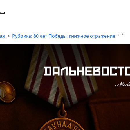
*
ая
Рубрика: 80 лет Победы: книжное отражение