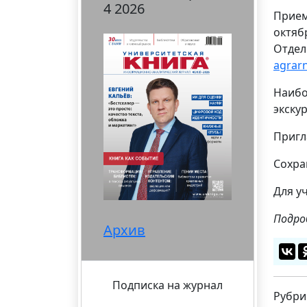
4 2026
Прием
октяб
Отдел
agrar
Наибо
экску
Пригл
Сохра
Для у
Подро
Архив
Подписка на журнал
Рубри