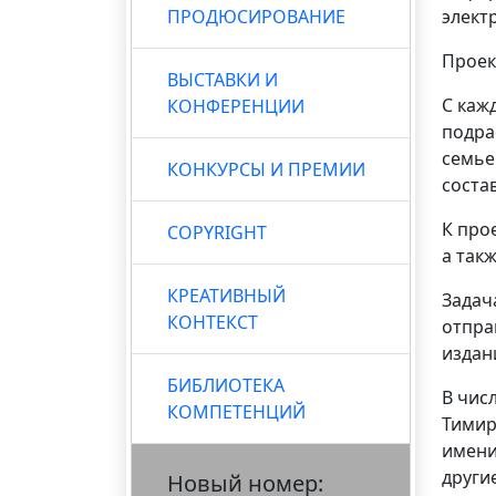
ПРОДЮСИРОВАНИЕ
элект
Проек
ВЫСТАВКИ И
С каж
КОНФЕРЕНЦИИ
подра
семье
КОНКУРСЫ И ПРЕМИИ
соста
К про
COPYRIGHT
а такж
КРЕАТИВНЫЙ
Задач
КОНТЕКСТ
отпра
издан
БИБЛИОТЕКА
В чис
КОМПЕТЕНЦИЙ
Тимир
имени
другие
Новый номер: