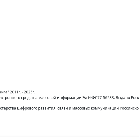
га" 2011г. - 2025г.
лектронного средства массовой информации Эл №ФС77-56233. Выдано Рос
терства цифрового развития, связи и массовых коммуникаций Российск