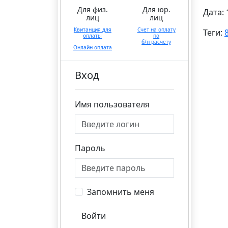
Для физ.
Для юр.
Дата: 
лиц
лиц
Квитанция для
Счет на оплату
Теги:
оплаты
по
б/н расчету
Онлайн оплата
Вход
Имя пользователя
Пароль
Запомнить меня
Войти