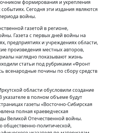
точником формирования и укрепления
событиях. Сегодня эти издания являются
периода войны.
ственной газетой в регионе,
йны. Газета с первых дней войны на
ях, предприятиях и учреждениях области,
кие произведения местных авторов,
ериалы наглядно показывают жизнь
выходили статьи под рубриками «Фронт
ись всенародные почины по сбору средств
Иркутской области обусловили создание
В указателе в полном объеме будут
страницах газеты «Восточно-Сибирская
товлена полная краеведческая
оды Великой Отечественной войны.
ю общественно-политической,
рафического указателя по материалам