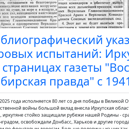
блиографический указ
ровых испытаний: Ирк
 страницах газеты "Во
бирская правда" с 1941 
 2025 года исполняется 80 лет со дня победы в Великой 
ственной войны большой вклад внесла Иркутская област
, иркутяне стойко защищали рубежи нашей Родины - ср
нградом, освобождали Донбасс, Харьков и другие города
и по фронтовым дорогам. Больше половины из них так и