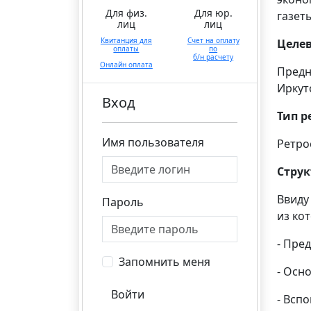
Для физ.
Для юр.
газет
лиц
лиц
Квитанция для
Счет на оплату
Целе
оплаты
по
б/н расчету
Онлайн оплата
Предн
Иркут
Вход
Тип р
Имя пользователя
Ретро
Струк
Ввиду
Пароль
из кот
- Пре
Запомнить меня
- Осн
Войти
- Всп