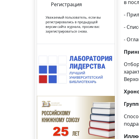
в посл
Регистрация
- При
Уважаемый пользователь, если вы
регистрировались в предыдущей
- Спи
версии сайта журнала, просим вас
зарегистрироваться снова.
- Огл
Прин
Отбор
харак
Верхо
Хрон
Груп
Спосо
подра
Иллю