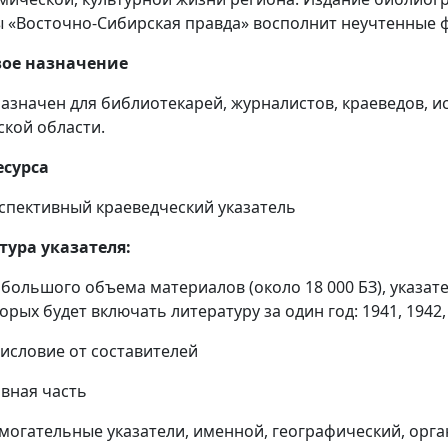
ы «Восточно-Сибирская правда» восполнит неучтенные ф
вое назначение
азначен для библиотекарей, журналистов, краеведов, и
ской области.
есурса
спективный краеведческий указатель
тура указателя:
 большого объема материалов (около 18 000 БЗ), указате
орых будет включать литературу за один год: 1941, 1942, 
дисловие от составителей
овная часть
омогательные указатели, именной, географический, орг