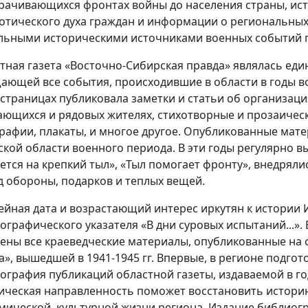
рачивающихся фронтах войны до населения страны, ис
отического духа граждан и информации о региональных 
льными историческими источниками военных событий 
тная газета «Восточно-Сибирская правда» являлась един
ающей все события, происходившие в области в годы во
 страницах публиковала заметки и статьи об организаци
ающихся и рядовых жителях, стихотворные и прозаичес
рафии, плакаты, и многое другое. Опубликованные мат
ской области военного периода. В эти годы регулярно 
ется на крепкий тыл», «Тыл помогает фронту», внедрял
д обороны, подарков и теплых вещей.
йная дата и возрастающий интерес иркутян к истории 
ографического указателя «В дни суровых испытаний...». 
ены все краеведческие материалы, опубликованные на 
а», вышедшей в 1941-1945 гг. Впервые, в регионе подго
ография публикаций областной газеты, издаваемой в г
ическая направленность поможет восстановить истори
мической, культурной жизни региона. Издание библиог