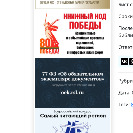
лист 
Сроки 
После
библи
Ответ
Рубри
Дата: 
Теги: