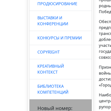
ПРОДЮСИРОВАНИЕ
родны
Побед
ВЫСТАВКИ И
Обесп
КОНФЕРЕНЦИИ
предп
транс
КОНКУРСЫ И ПРЕМИИ
добле
участ
госуд
COPYRIGHT
совхо
КРЕАТИВНЫЙ
Призн
КОНТЕКСТ
войны
дости
«Горо
БИБЛИОТЕКА
КОМПЕТЕНЦИЙ
Наибо
центр
рупор
Новый номер: