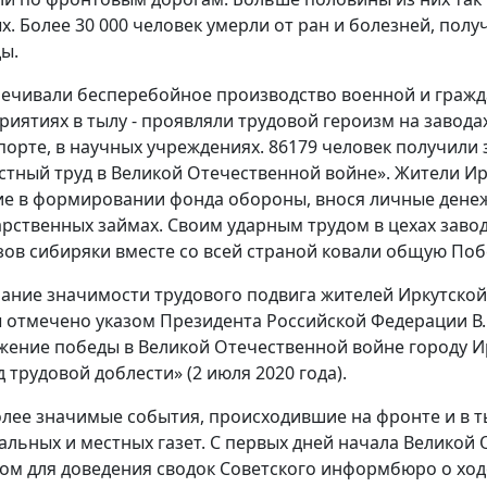
х. Более 30 000 человек умерли от ран и болезней, пол
ы.
ечивали бесперебойное производство военной и граж
риятиях в тылу - проявляли трудовой героизм на заводах 
порте, в научных учреждениях. 86179 человек получили 
стный труд в Великой Отечественной войне». Жители И
ие в формировании фонда обороны, внося личные денежн
арственных займах. Своим ударным трудом в цехах завод
зов сибиряки вместе со всей страной ковали общую Поб
ание значимости трудового подвига жителей Иркутской
 отмечено указом Президента Российской Федерации В. 
жение победы в Великой Отечественной войне городу И
д трудовой доблести» (2 июля 2020 года).
лее значимые события, происходившие на фронте и в ты
альных и местных газет. С первых дней начала Великой
ом для доведения сводок Советского информбюро о ход