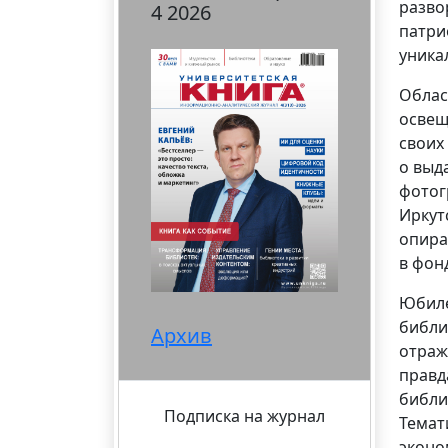
разво
4 2026
патри
уника
Облас
освещ
своих
о выд
фотог
Иркут
опира
в фон
Юбиле
библи
Архив
отраж
правд
библи
Подписка на журнал
Темат
эконо