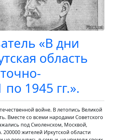
атель «В дни
утская область
сточно-
по 1945 гг.».
Отечественной войне. В летопись Великой
ь. Вместе со всеми народами Советского
ажались под Смоленском, Москвой,
. 200000 жителей Иркутской области
 не вернулись в семьи, не увидели своих