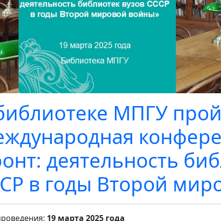
библиотеке МПГУ прой
ждународная конфер
онт: деятельность биб
СР в годы Второй мир
проведения:
19 марта 2025 года