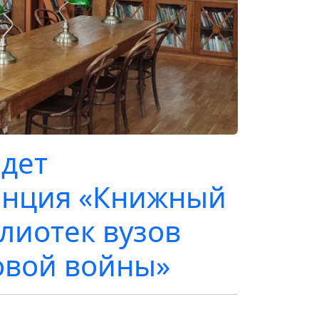
дет
енция «Книжный
лиотек вузов
овой войны»