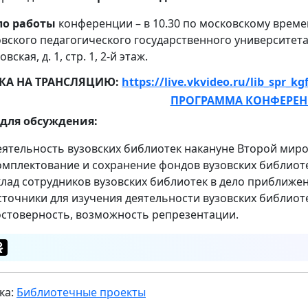
ло работы
конференции – в 10.30 по московскому време
вского педагогического государственного университет
вская, д. 1, стр. 1, 2-й этаж.
КА НА ТРАНСЛЯЦИЮ:
https://live.vkvideo.ru/lib_spr_kg
ПРОГРАММА КОНФЕРЕ
для обсуждения:
еятельность вузовских библиотек накануне Второй мир
омплектование и сохранение фондов вузовских библиот
клад сотрудников вузовских библиотек в дело приближе
точники для изучения деятельности вузовских библиотек
остоверность, возможность репрезентации.
ка:
Библиотечные проекты