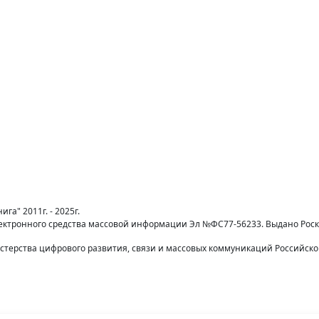
га" 2011г. - 2025г.
лектронного средства массовой информации Эл №ФС77-56233. Выдано Рос
терства цифрового развития, связи и массовых коммуникаций Российск