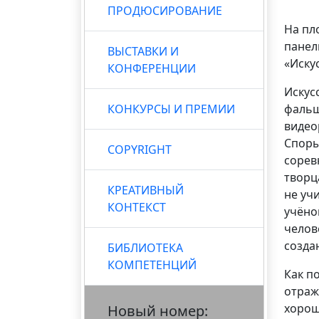
ПРОДЮСИРОВАНИЕ
На пл
панел
ВЫСТАВКИ И
«Иску
КОНФЕРЕНЦИИ
Искус
КОНКУРСЫ И ПРЕМИИ
фальш
видео
Споры
COPYRIGHT
сорев
творц
КРЕАТИВНЫЙ
не уч
КОНТЕКСТ
учёно
челов
созда
БИБЛИОТЕКА
КОМПЕТЕНЦИЙ
Как п
отраж
хорош
Новый номер: