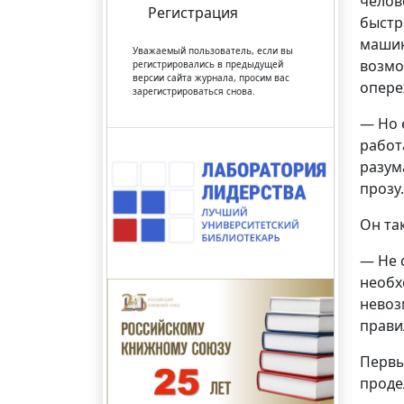
челов
Регистрация
быстр
машин
Уважаемый пользователь, если вы
возмо
регистрировались в предыдущей
версии сайта журнала, просим вас
опере
зарегистрироваться снова.
— Но 
работ
разум
прозу
Он та
— Не 
необх
невоз
прави
Первы
проде