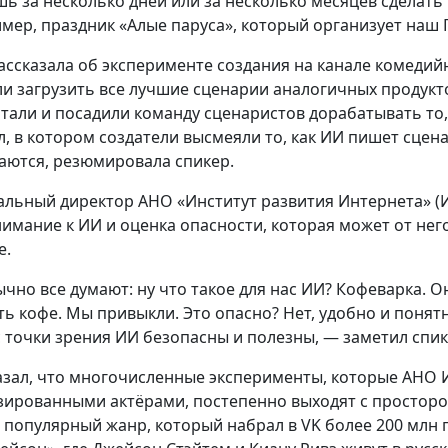
ь за несколько дней или за несколько месяцев сделать 
мер, праздник «Алые паруса», который организует наш П
ассказала об эксперименте создания на канале комеди
и загрузить все лучшие сценарии аналогичных продукт
тали и посадили команду сценаристов дорабатывать то,
л, в котором создатели высмеяли то, как ИИ пишет сцен
аются, резюмировала спикер.
альный директор АНО «Институт развития Интернета» (
нимание к ИИ и оценка опасности, которая может от нег
е.
чно все думают: ну что такое для нас ИИ? Кофеварка. Она
ть кофе. Мы привыкли. Это опасно? Нет, удобно и понятн
 с точки зрения ИИ безопасны и полезны, — заметил спик
азал, что многочисленные эксперименты, которые АНО ИР
зированными актёрами, постепенно выходят с просторо
 популярный жанр, который набрал в VK более 200 млн 