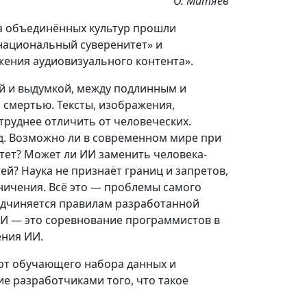
О. Митяев
а объединённых культур прошли
 национальный суверенитет» и
жения аудиовизуального контента».
ой и выдумкой, между подлинным и
смертью. Тексты, изображения,
труднее отличить от человеческих.
од. Возможно ли в современном мире при
тет? Может ли ИИ заменить человека-
й? Наука не признаёт границ и запретов,
ничения. Всё это — проблемы самого
подчиняется правилам разработанной
И — это соревнование программистов в
ения ИИ.
 от обучающего набора данных и
е разработчиками того, что такое