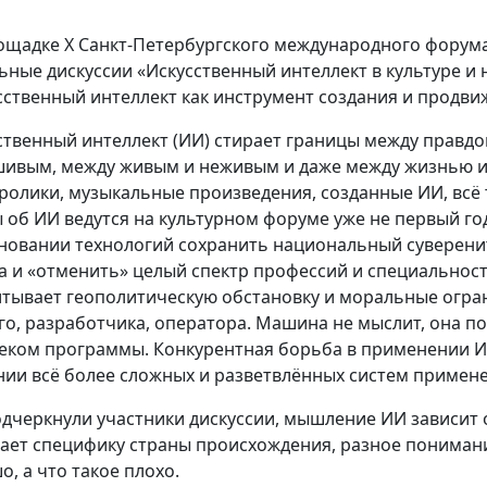
ощадке X Санкт-Петербургского международного форум
ьные дискуссии «Искусственный интеллект в культуре и
сственный интеллект как инструмент создания и продви
ственный интеллект (ИИ) стирает границы между правд
ивым, между живым и неживым и даже между жизнью и 
ролики, музыкальные произведения, созданные ИИ, всё 
 об ИИ ведутся на культурном форуме уже не первый г
новании технологий сохранить национальный суверени
а и «отменить» целый спектр профессий и специальносте
итывает геополитическую обстановку и моральные огра
го, разработчика, оператора. Машина не мыслит, она 
еком программы. Конкурентная борьба в применении И
нии всё более сложных и разветвлённых систем примен
одчеркнули участники дискуссии, мышление ИИ зависит
ает специфику страны происхождения, разное понимани
о, а что такое плохо.