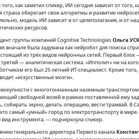
 того, как заметил спикер, ИИ сегодня зависит от того, 
я страна оберегает свои алгоритмы и развитие нейросет
лельно, модель ИИ зависит и от целеполагания, и от на
етических ресурсов.
дент группы компаний Cognitive Technologies
Ольга УС
ая вначале была задумана как нейробот для поиска сп
остоящий из трёх видов нейронных сетей. Первый блок
, третий — аналитическая система. «Ипполит» ни на кого
ботчиком его был 25-летний ИT-специалист. Кроме того, 
водит «искусственные мозги».
овокупности с многотоннажным наземным транспортом 
ающий свободной волей в рамках поставленной ему зад
ь, собирать зерно, делать операцию, вести трамвай. В С
и это самый «умный» город по электротранспорту в мире
 вид инструмента, — подчеркнула спикер.
ению генерального директора Первого канала
Констан