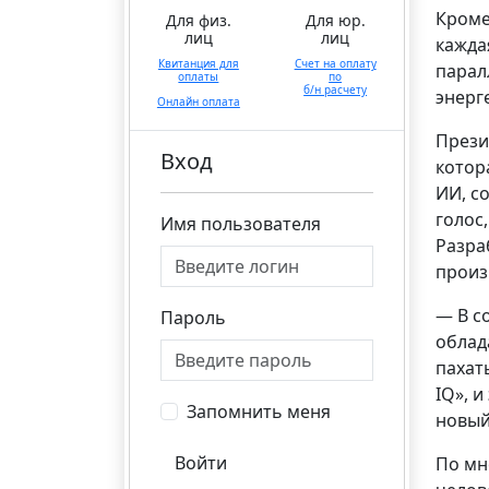
Кроме
Для физ.
Для юр.
лиц
лиц
кажда
Квитанция для
Счет на оплату
парал
оплаты
по
б/н расчету
энерг
Онлайн оплата
Прези
Вход
котор
ИИ, с
голос
Имя пользователя
Разра
произ
— В с
Пароль
облад
пахат
IQ», 
Запомнить меня
новый
Войти
По мн