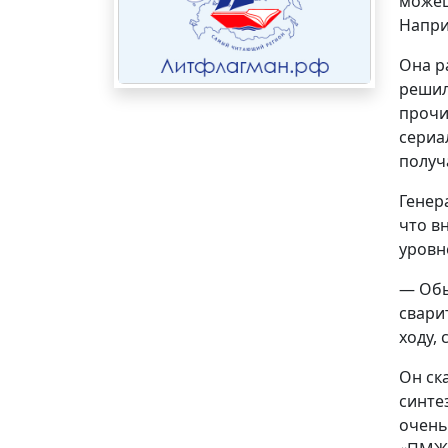
можеш
Напри
Она р
решил
прочи
сериа
получ
Генер
что в
уровн
— Обы
свари
ходу,
Он ск
синте
очень