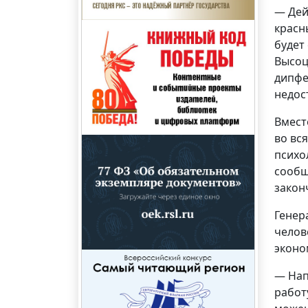
— Дей
красн
будет
Высоц
дипфе
недос
Вмест
во вс
психо
сообщ
закон
Генер
челов
эконо
— Нап
работ