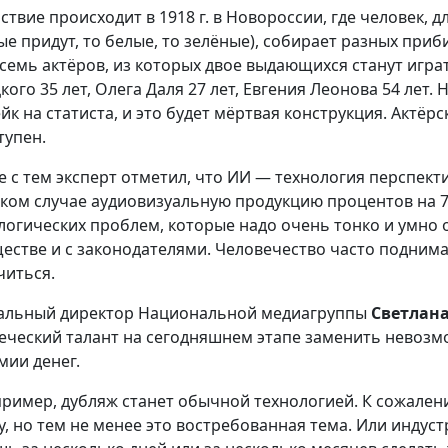
ствие происходит в 1918 г. в Новороссии, где человек, д
ые придут, то белые, то зелёные), собирает разных приб
 семь актёров, из которых двое выдающихся станут игра
кого 35 лет, Олега Даля 27 лет, Евгения Леонова 54 лет.
йк на статиста, и это будет мёртвая конструкция. Актёр
тупен.
е с тем эксперт отметил, что ИИ — технология перспек
яком случае аудиовизуальную продукцию процентов на 70
логических проблем, которые надо очень тонко и умно
естве и с законодателями. Человечество часто поднимае
читься.
альный директор Национальной медиагруппы
Светлан
еческий талант на сегодняшнем этапе заменить невозм
мии денег.
ример, дубляж станет обычной технологией. К сожален
у, но тем не менее это востребованная тема. Или индуст