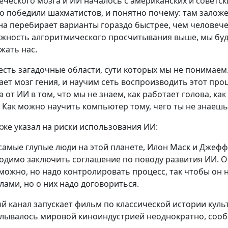
еческого мозга и ИИ началось с американских и совет
о победили шахматистов, и понятно почему: там заложе
а перебирает варианты гораздо быстрее, чем человеческ
жность алгоритмического просчитывания выше, мы буде
жать нас.
есть загадочные области, сути которых мы не понимаем.
ает мозг гения, и научим сеть воспроизводить этот про
а от ИИ в том, что мы не знаем, как работает голова, к
. Как можно научить компьютер тому, чего ты не знаешь?
кже указал на риски использования ИИ:
самые глупые люди на этой планете, Илон Маск и Джефф 
одимо заключить соглашение по поводу развития ИИ. О
можно, но надо контролировать процесс, так чтобы он
лами, но о них надо договориться.
й канал запускает фильм по классической истории куль
лывалось мировой киноиндустрией неоднократно, сообщ