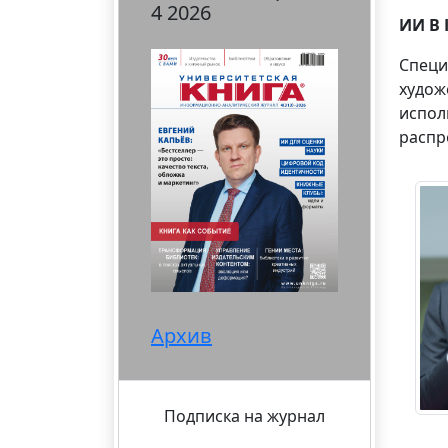
4 2026
ИИ В
Специ
худож
испол
распр
Архив
Подписка на журнал