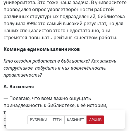
университета. Это тоже наша задача. В университете
проводился опрос удовлетворённости работой
различных структурных подразделений, библиотека
получила 89%: это самый высокий результат, но для
наших специалистов этого недостаточно, они
стремятся повышать рейтинг качеством работы.
Команда единомышленников
Кто сегодня работает в библиотеке? Как зажечь
сотрудников, побудить в них вовлечённость,
проактивность?
А. Васильев:
— Полагаю, что всем важно ощущать
принадлежность к библиотеке, к её истории,
традициям. Надо поддерживать традиционные
сборы коллектива на праздники, хотя во время
РУБРИКИ
ТЕГИ
КАБИНЕТ
АРХИВ
пандемии это было невозможно и многие