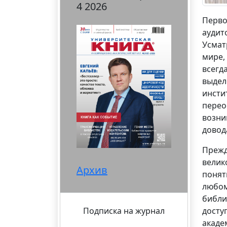
4 2026
Перво
аудит
Усмат
мире,
всегд
выдел
инсти
перео
возни
довод
Прежд
велик
Архив
понят
любом
библи
досту
Подписка на журнал
акаде