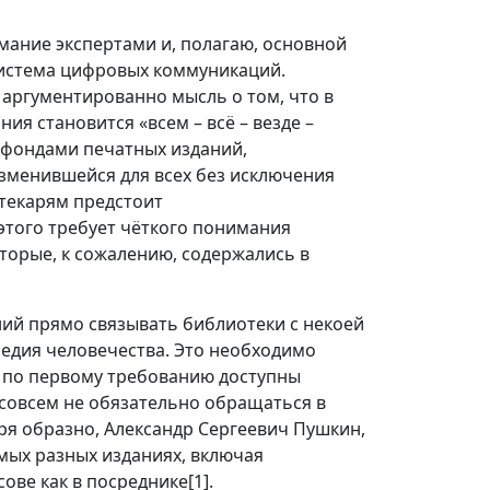
мание экспертами и, полагаю, основной
система цифровых коммуникаций.
 аргументированно мысль о том, что в
 становится «всем – всё – везде –
х фондами печатных изданий,
зменившейся для всех без исключения
текарям предстоит
того требует чёткого понимания
торые, к сожалению, содержались в
аний прямо связывать библиотеки с некоей
ледия человечества. Это необходимо
о по первому требованию доступны
 совсем не обязательно обращаться в
ря образно, Александр Сергеевич Пушкин,
амых разных изданиях, включая
ове как в посреднике[1].