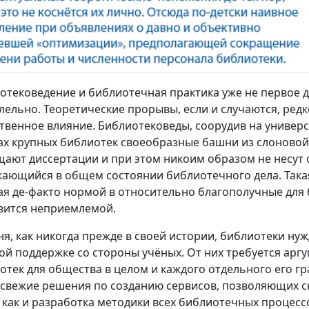
отековедение и библиотечная практика уже не первое д
лельно. Теоретические прорывы, если и случаются, ред
твенное влияние. Библиотековеды, соорудив на универс
ах крупных библиотек своеобразные башни из слоновой 
ают диссертации и при этом никоим образом не несут о
ающийся в общем состоянии библиотечного дела. Такая
я де-факто нормой в относительно благополучные для 
вится неприемлемой.
ня, как никогда прежде в своей истории, библиотеки ну
й поддержке со стороны учёных. От них требуется ар
отек для общества в целом и каждого отдельного его 
 свежие решения по созданию сервисов, позволяющих 
 как и разработка методики всех библиотечных процес