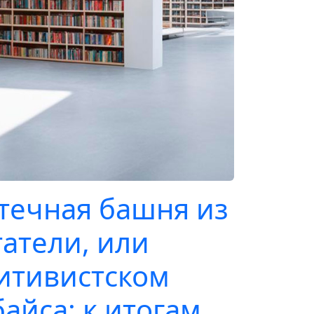
течная башня из
татели, или
итивистском
айса: к итогам