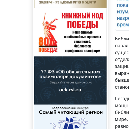
Библи
парал
сущес
отдел
защищ
выраж
бывша
стано
Сегод
мощно
библи
мире,
равно