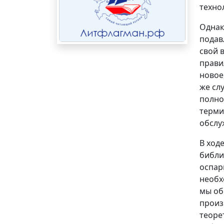
техно
Однак
подав
свой 
прави
новое
же сл
полно
терми
обслу
В ход
библи
оспар
необх
мы об
произ
теоре