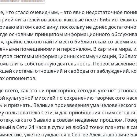
е, что стало очевидным, – это явно недостаточное пони
орией читателей вызовов, каковые несёт библиотекам 
риваю в этом свою вину, поскольку не донёс достаточно
 где основным принципом информационного обслуживания
а», крайне сложно найти место библиотекам со всеми и
енными помещениями и персоналом. В картине мира, и
тутов системы информационных коммуникаций, библио
смыслить собственную деятельность. Переосмысление э
кшей системы отношений и свободы от заблуждений, ко
ах оппонентов.
е всего, как это ни прискорбно, сегодня уже нет основ
ой культурной миссией по сохранению творческого нас
ь и признать. Великие произведения ума человеческог
у пользователю Сети, и для приобщения к ним сегодня
отеку, как это бывало в совсем недавнем прошлом. Гово
пный в Сети 24 часа в сутки из любой точки планеты в с
мические, уже не нуждается в Сергее Александровиче Бас