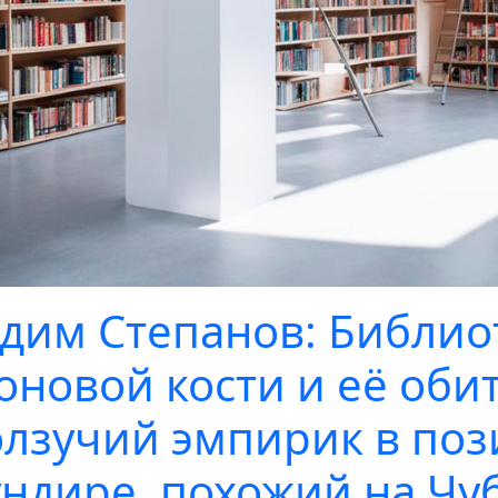
дим Степанов: Библио
оновой кости и её оби
лзучий эмпирик в поз
ндире, похожий на Чуб