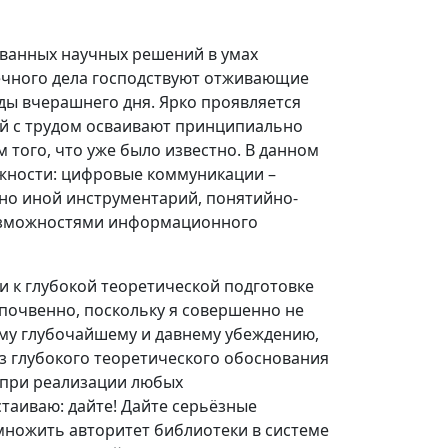
ванных научных решений в умах
течного дела господствуют отживающие
ды вчерашнего дня. Ярко проявляется
ей с трудом осваивают принципиально
 того, что уже было известно. В данном
ожности: цифровые коммуникации –
но иной инструментарий, понятийно-
возможностями информационного
и к глубокой теоретической подготовке
почвенно, поскольку я совершенно не
ему глубочайшему и давнему убеждению,
з глубокого теоретического обоснования
 при реализации любых
таиваю: дайте! Дайте серьёзные
множить авторитет библиотеки в системе