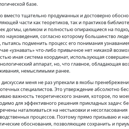
логической базе.
о вместо тщательно продуманных и достоверно обосно
ляющей части как теоретиков, так и практиков библио
век догмы, целиком и полностью опирающиеся на подхо
ло науковедения, согласно которому большинство люд
, пытаясь подменить процесс его понимания узнаванием
учае «узнавать» что-либо привычное нет никакой возм
стью иная система координат, использующая совершен
нологический аппарат, но, что главное, обладающая 
живания, немыслимыми ранее.
е дискуссии меня не раз упрекали в якобы пренебрежени
отечных специалистов. Это утверждение абсолютно бес
иваю важность теоретического знания, которое, по мо
одимо для эффективного решения прикладных задач: бе
речены наталкиваться на нестыковки и несогласования
водственных процессов. Поэтому прямо призываю и нас
тические обоснования, позволяющие сохранить и приу