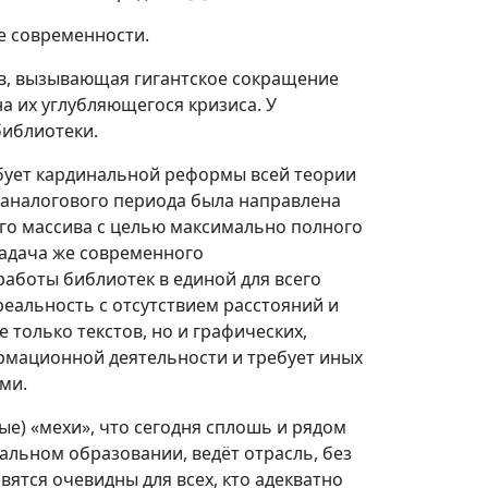
ле современности.
в, вызывающая гигантское сокращение
на их углубляющегося кризиса. У
библиотеки.
ует кардинальной реформы всей теории
 аналогового периода была направлена
го массива с целью максимально полного
адача же современного
работы библиотек в единой для всего
еальность с отсутствием расстояний и
 только текстов, но и графических,
ормационной деятельности и требует иных
ми.
ые) «мехи», что сегодня сплошь и рядом
нальном образовании, ведёт отрасль, без
вятся очевидны для всех, кто адекватно