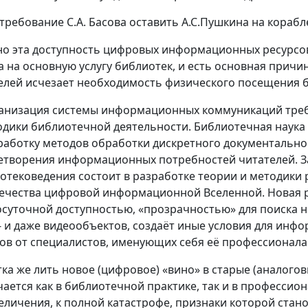
 требование С.А. Басова оставить А.С.Пушкина на кораб
о эта доступность цифровых информационных ресурсо
а на основную услугу библиотек, и есть основная причи
елей исчезает необходимость физического посещения 
анизация системы информационных коммуникаций треб
одики библиотечной деятельности. Библиотечная наука
работку методов обработки дискретного документально
етворения информационных потребностей читателей. З
отековедения состоит в разработке теории и методики 
ечества цифровой информационной Вселенной. Новая р
осуточной доступностью, «прозрачностью» для поиска не
- и даже видеообъектов, создаёт иные условия для инф
ов от специалистов, именующих себя её профессионала
ка же лить новое (цифровое) «вино» в старые (аналогов
чается как в библиотечной практике, так и в профессио
еличения, к полной катастрофе, признаки которой стано