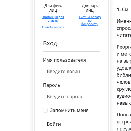
Для физ.
Для юр.
1.
См.
лиц
лиц
Квитанция для
Счет на оплату
Именн
оплаты
по
б/н расчету
спрос
Онлайн оплата
читат
Вход
Реорг
и мет
Имя пользователя
на вы
удовл
библи
челов
Пароль
кругл
аудио
навык
Запомнить меня
Попыт
встре
Войти
преув