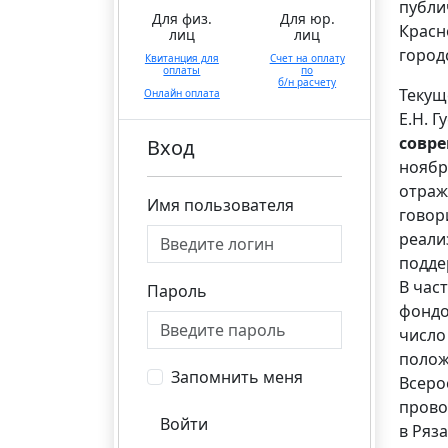
публи
Для физ.
Для юр.
Красн
лиц
лиц
город
Квитанция для
Счет на оплату
оплаты
по
б/н расчету
Текущ
Онлайн оплата
Е.Н. Г
совр
Вход
ноябр
отраж
Имя пользователя
говор
реали
подде
В час
Пароль
фондо
число
полож
Запомнить меня
Всеро
прово
Войти
в Ряз