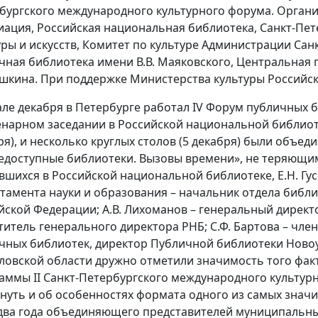
бургского международного культурного форума. Органи
иация, Российская национальная библиотека, Санкт-Пет
уры и искусств, Комитет по культуре Администрации Сан
чная библиотека имени В.В. Маяковского, Центральная 
ушкина. При поддержке Министерства культуры Российс
але декабря в Петербурге работал IV Форум публичных
енарном заседании в Российской национальной библиот
ря), и несколько круглых столов (5 декабря) были объ
доступные библиотеки. Вызовы времени», не теряющим
вшихся в Российской национальной библиотеке, Е.Н. Гус
тамента науки и образования – начальник отдела библи
йской Федерации; А.В. Лихоманов – генеральный директор
титель генерального директора РНБ; С.Ф. Бартова – чле
чных библиотек, директор Публичной библиотеки Новоу
ловской области дружно отметили значимость того факта
аммы II Санкт-Петербургского международного культурн
нуть и об особенностях формата одного из самых зна
 два года объединяющего представителей муниципальны