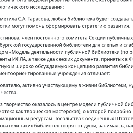
логического исследования:
тметила С.А. Тарасова, любая библиотека будет создава
отки могут помочь сформировать стратегию развития.
Устинова, член постоянного комитета Секции публичных
бургской государственной библиотеки для слепых и сла
дом «Модель деятельности публичной библиотеки (по р
енты ИФЛА, а также два свежих документа, принятых в 
тную и широко обсуждаемую концепцию развития библио
лиентоориентированные учреждения отличает:
ователю, активно участвующему в жизни библиотеки, н
рчества.
аз творчество оказалось в центре модели публичной биб
иотека как творческая мастерская), о которой подробно 
мационным ресурсам Посольства Соединенных Штатов 
ователи таких библиотек творят от души, занимаясь, н
руированием электронных игрушек, но также созданием 