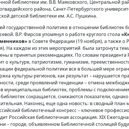
чной библиотеки им. В.В. Маяковского, Центральной рай
огвардейского района, Санкт-Петербургского университ
ской детской библиотеки им. А.С. Пушкина.
ей государственной политике в отношении библиотек б
усевой. В.Р. Фирсов упомянул о работе круглого стола
«К
еменников»
в Совете Федерации (19 ноября), а также о
я). На каждом из этих мероприятий была затронута тем
ены в принятых рекомендациях. По словам президента Р
ит о культуре, патриотизме, гуманизме, преемственнос
зации федеральной политики все в большей мере огра
ржка культуры регионов, как результат – нарушается пра
тности, среди проявлений тенденции – отмена межбюдж
в муниципальных библиотек, проблемы с подключением б
 библиотек сокращается, снижаются показатели, однако
ительная. Наконец, еще одна новость: в сводный план 
ссийский библиотечный конгресс – ключевое професси
дит Российская библиотечная ассоциация. XIX Ежегодна
ани – городе, объявленном Библиотечной столицей буду