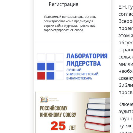
Регистрация
Е.Н. 
согла
Уважаемый пользователь, если вы
Всеро
регистрировались в предыдущей
версии сайта журнала, просим вас
проек
зарегистрироваться снова.
этом 
обсуж
стран
сельс
милли
необх
«свеж
библи
просв
Ключе
аудит
научн
путях
предл