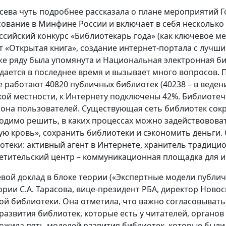
Гусева чуть подробнее рассказала о плане мероприятий 
сование в Минфине России и включает в себя несколько 
ссийский конкурс «Библиотекарь года» (как ключевое м
т «Открытая книга», создание интернет-портала с лучш
же ряду была упомянута и Национальная электронная б
дается в последнее время и вызывает много вопросов. 
е работают 40820 публичных библиотек (40238 – в ведени
кой местности, к Интернету подключены 42%. Библиотеч
она пользователей. Существующая сеть библиотек сокр
одимо решить, в каких процессах можно задействововать
ую кровь», сохранить библиотеки и сэкономить деньги
отеки: активный агент в Интернете, хранитель традици
етительский центр – коммуникационная площадка для ин
вой доклад в блоке теории («Экспертные модели публи
ории С.А. Тарасова, вице-президент РБА, директор Нов
ой библиотеки. Она отметила, что важно согласовыват
 развития библиотек, которые есть у читателей, органов
ожила пять моделей развития библиотек, которые были