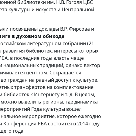
онной библиотеки им. Н.В. Гоголя ЦБС
ета культуры и искусств и Центральной
ыли посвящены доклады В.Р. Фирсова и
нига в духовном обиходе
 Российском литературном собрании (21
а развития библиотек, интересы которых
БА, в последние годы власть чаще
ти национальных традиций, однако вектор
ничивается центром. Сокращается
во граждан на равный доступ к культуре.
етных трансфертов на комплектование
иблиотек к Интернету и т. д. В целом,
 можно выделить регионы, где динамика
мероприятий Года культуры вошел
ональное мероприятие, которое ежегодно
я Конференция РБА состоится в 2014 году
щего года.