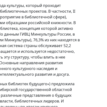
Года культуры, который проходит
библиотечных проектов. В частности, II
ероприятие в библиотечной сфере),
ими образцами российской книжности. В
иблиотека, концепция которой активно
По данным ГИВЦ Минкультуры России, в
и Минкультуры), 76,3% из них находятся в
ная система страны обслуживает 52,2
ащается и используется недостаточно,
 эту структуру, чтобы влить в нее
. Основные направления развития
онного культурного наследия и
теллектуального развития и досуга.
чных библиотек будущего») предложила
осибирской государственной областной
ь различные представления о будущих
 власти, библиотечных лидеров. И
 выделены по итогам крупного