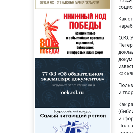
социо
Как о
нараб
О.Ю. 
Петер
докла
докум
извес
как к
Польз
и тво
Как р
(библ
инфор
Польз
конст