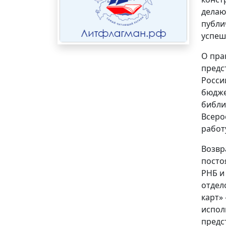
делаю
публи
успеш
О пра
предс
Росси
бюдже
библи
Всеро
работ
Возвр
посто
РНБ и
отдел
карт»
испол
предс