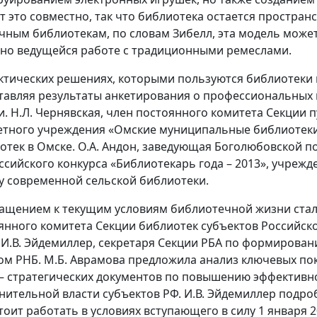
т это совместно, так что библиотека остается простра
чным библиотекам, по словам Зибелл, эта модель может
но ведущейся работе с традиционными ремеслами.
ктических решениях, которыми пользуются библиотеки в 
тавляя результаты анкетирования о профессиональных п
и. Н.Л. Чернявская, член постоянного комитета Секции 
тного учреждения «Омские муниципальные библиотеки
отек в Омске. О.А. Андон, заведующая Боголюбовской п
ссийского конкурса «Библиотекарь года – 2013», учрежд
у современной сельской библиотеки.
ащением к текущим условиям библиотечной жизни стали
янного комитета Секции библиотек субъектов Российск
 И.В. Эйдемиллер, секретаря Секции РБА по формирова
ом РНБ. М.Б. Аврамова предложила анализ ключевых по
 – стратегических документов по повышению эффективн
нительной власти субъектов РФ. И.В. Эйдемиллер подроб
тоит работать в условиях вступающего в силу 1 января 