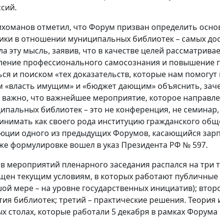
ссий.
Лихоманов отметил, что Форум призван определить осн
ики в отношении муниципальных библиотек – самых дост
ла эту мысль, заявив, что в качестве целей рассматрива
ление профессионального самосознания и повышение г
ься и поиском «тех доказательств, которые нам помогут
 «власть имущим» и «бюджет дающим» объяснить, зачем
 важно, что важнейшее мероприятие, которое направл
ипальных библиотек – это не конференция, не семинар
инимать как своего рода институцию гражданского обще
юции одного из предыдущих Форумов, касающийся зарп
 же формулировке вошел в указ Президента РФ № 597.
в мероприятий пленарного заседания распался на три 
щен текущим условиям, в которых работают публичные б
ой мере – на уровне государственных инициатив); вто
тия библиотек; третий – практические решения. Теория 
ых столах, которые работали 5 декабря в рамках Форума