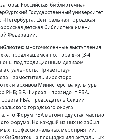
заторы: Российская библиотечная
ербургский Государственный университет
кт-Петербурга, Центральная городская
городская детская библиотека имени
кой Федерации.
 библиотек: многочисленные выступления
еке, продлившемся полтора дня (3-4
единены под традиционным девизом
 актуальность. Приветствуя
ева – заместитель директора
отек и архивов Министерства культуры
 РНБ; В.Р. Фирсов – президент РБА,
н Совета РБА, председатель Секции
ральского городского округа
, что Форум РБА в этом году стал частью
ого форума. Но каждый из них не забыл
чимых профессиональных мероприятий,
х библиотек на площадке для актуальных