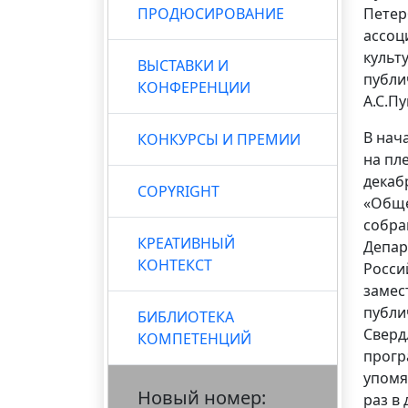
ПРОДЮСИРОВАНИЕ
Петер
ассоц
культ
ВЫСТАВКИ И
публи
КОНФЕРЕНЦИИ
А.С.П
В нач
КОНКУРСЫ И ПРЕМИИ
на пл
декаб
COPYRIGHT
«Обще
собра
КРЕАТИВНЫЙ
Депар
КОНТЕКСТ
Росси
замес
публи
БИБЛИОТЕКА
Сверд
КОМПЕТЕНЦИЙ
прогр
упомя
Новый номер:
раз в