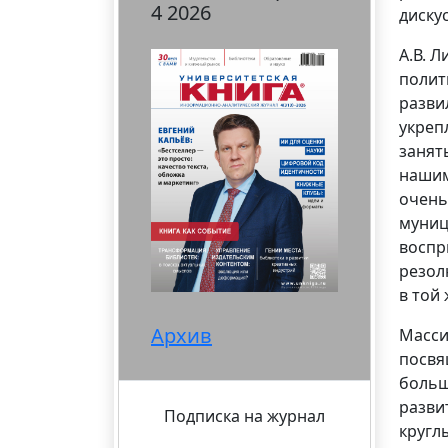
4 2026
диску
А.В. 
полит
разви
укреп
занят
нашим
очень
муниц
воспр
резол
в той
Архив
Масси
посвя
больш
разви
Подписка на журнал
кругл