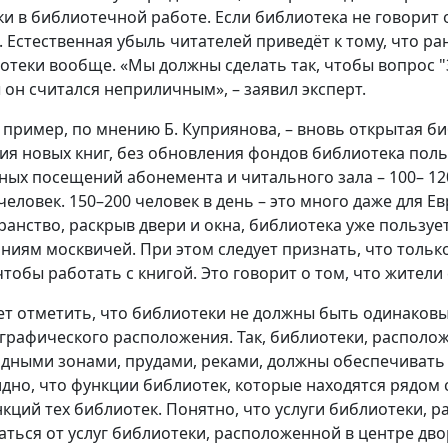
ки в библиотечной работе. Если библиотека не говорит о
т. Естественная убыль читателей приведёт к тому, что р
отеки вообще. «Мы должны сделать так, чтобы вопрос "
 он считался неприличным», – заявил эксперт.
 пример, по мнению Б. Куприянова, – вновь открытая би
ия новых книг, без обновления фондов библиотека пол
ных посещений абонемента и читального зала – 100– 12
 человек. 150–200 человек в день – это много даже для 
ранство, раскрыв двери и окна, библиотека уже пользу
ниям москвичей. При этом следует признать, что тольк
 чтобы работать с книгой. Это говорит о том, что жител
ет отметить, что библиотеки не должны быть одинаковы
ографического расположения. Так, библиотеки, располо
дными зонами, прудами, реками, должны обеспечивать 
дно, что функции библиотек, которые находятся рядом 
нкций тех библиотек. Понятно, что услуги библиотеки,
аться от услуг библиотеки, расположенной в центре дво