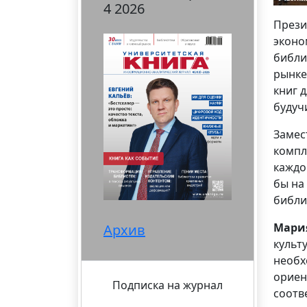
4 2026
Прези
эконо
библи
рынке
книг 
будуч
Замес
компл
каждо
бы на
библи
Мари
Архив
культ
необх
ориен
Подписка на журнал
соотв