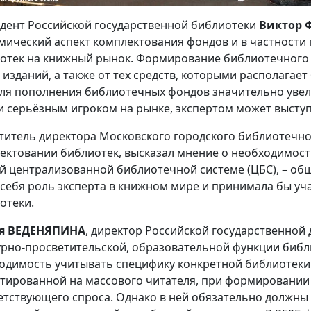
дент Российской государственной библиотеки
Виктор
мический аспект комплектования фондов и в частности
отек на книжный рынок. Формирование библиотечного 
 изданий, а также от тех средств, которыми располагает
для пополнения библиотечных фондов значительно уве
и серьёзным игроком на рынке, экспертом может выступ
титель директора Московского городского библиотечн
ектовании библиотек, высказал мнение о необходимост
й централизованной библиотечной системе (ЦБС), – об
 себя роль эксперта в книжном мире и принимала бы уча
отеки.
я ВЕДЕНЯПИНА
, директор Российской государственной 
урно-просветительской, образовательной функции библ
одимость учитывать специфику конкретной библиотеки. 
тированной на массового читателя, при формировании
етствующего спроса. Однако в ней обязательно должн