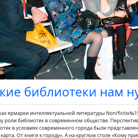
кие библиотеки нам н
ках ярмарки интеллектуальной литературы Non/fictio№
му роли библиотек в современном обществе. Перспекти
отек в условиях современного города были представле
 карта. От книги к городу». А на круглом столе «Кому п