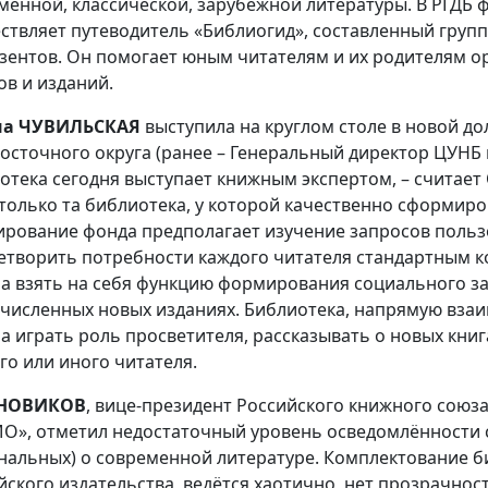
менной, классической, зарубежной литературы. В РГДБ 
ствляет путеводитель «Библиогид», составленный груп
зентов. Он помогает юным читателям и их родителям о
ов и изданий.
на ЧУВИЛЬСКАЯ
выступила на круглом столе в новой д
осточного округа (ранее – Генеральный директор ЦУНБ им
отека сегодня выступает книжным экспертом, – считает 
 только та библиотека, у которой качественно сформи
рование фонда предполагает изучение запросов польз
етворить потребности каждого читателя стандартным к
а взять на себя функцию формирования социального за
численных новых изданиях. Библиотека, напрямую взаи
а играть роль просветителя, рассказывать о новых книг
ого или иного читателя.
 НОВИКОВ
, вице-президент Российского книжного союз
О», отметил недостаточный уровень осведомлённости 
нальных) о современной литературе. Комплектование б
йского издательства, ведётся хаотично, нет прозрачност