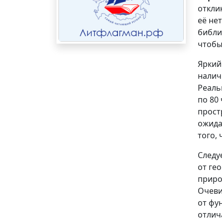
откли
её не
библи
чтобы
Яркий
налич
Реаль
по 80
прост
ожида
того,
Следу
от ге
приро
Очеви
от фу
отлич