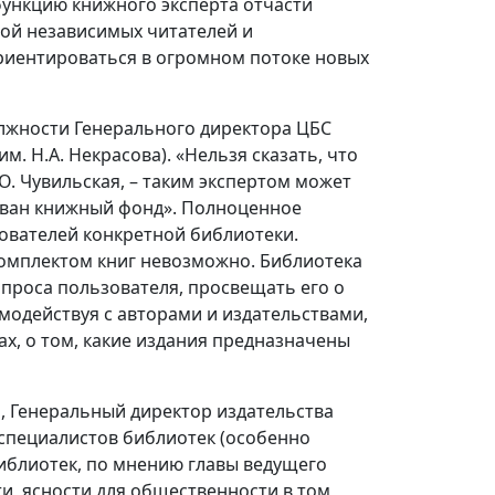
функцию книжного эксперта отчасти
пой независимых читателей и
риентироваться в огромном потоке новых
олжности Генерального директора ЦБС
. Н.А. Некрасова). «Нельзя сказать, что
О. Чувильская, – таким экспертом может
рован книжный фонд». Полноценное
ователей конкретной библиотеки.
омплектом книг невозможно. Библиотека
проса пользователя, просвещать его о
модействуя с авторами и издательствами,
ах, о том, какие издания предназначены
а, Генеральный директор издательства
специалистов библиотек (особенно
иблиотек, по мнению главы ведущего
и, ясности для общественности в том,