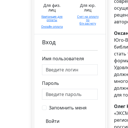
совре
Для физ.
Для юр.
осуще
лиц
лиц
рецен
Квитанция для
Счет на оплату
оплаты
по
автор
б/н расчету
Онлайн оплата
Окса
Юго-В
Вход
библи
стать
Имя пользователя
форми
Удовл
должн
много
Пароль
должн
для т
Олег
Запомнить меня
«ЭКСМ
регио
Войти
росси