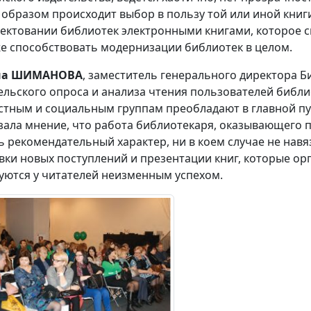
 образом происходит выбор в пользу той или иной книги
ектовании библиотек электронными книгами, которое сп
же способствовать модернизации библиотек в целом.
на ШИМАНОВА
, заместитель генерального директора Б
ельского опроса и анализа чтения пользователей библи
стным и социальным группам преобладают в главной пу
зала мнение, что работа библиотекаря, оказывающего 
ь рекомендательный характер, ни в коем случае не на
вки новых поступлений и презентации книг, которые ор
уются у читателей неизменным успехом.