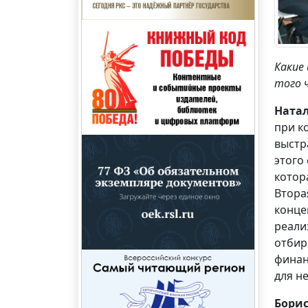
Какие
того 
Ната
при к
выстр
этого
котор
Втора
конце
реали
отбир
финан
для н
Бори