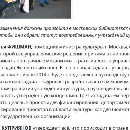
 изменения должны произойти в московских библиотеках в
чтобы они обрели статус востребованных учреждений к
лья ФИШМАН
, помощник министра культуры г. Москвы,
оторой все управленческие решения принимают чиновн
аивать прозрачные механизмы стратегического управл
 создан Экспертный совет. Его основная задача – утверж
ая в мае – июне 2014 г. будет представлена руководств
я важная задача – кадровая: разрабатывается механизм,
пция развития учреждения культуры, а руководитель вы
зовать утверждённую концепцию. Третья задача Эксперт
ать целевые проекты для финансирования. Департамент 
сирование проектов в области культуры как для бюджет
егосударственных организаций.
с КУПРИЯНОВ
утверждает: всё, что происходит в стран