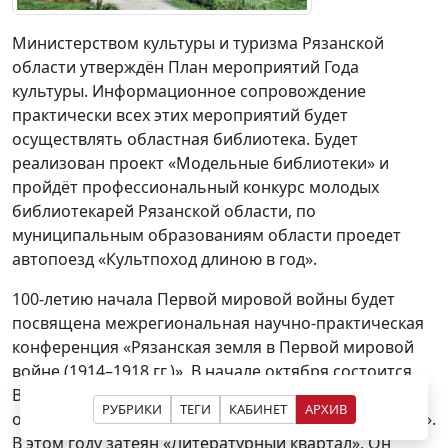
Министерством культуры и туризма Рязанской
области утверждён План мероприятий Года
культуры. Информационное сопровождение
практически всех этих мероприятий будет
осуществлять областная библиотека. Будет
реализован проект «Модельные библиотеки» и
пройдёт профессиональный конкурс молодых
библиотекарей Рязанской области, по
муниципальным образованиям области проедет
автопоезд «Культпоход длиною в год».
100-летию начала Первой мировой войны будет
посвящена межрегиональная научно-практическая
конференция «Рязанская земля в Первой мировой
войне (1914–1918 гг.)». В начале октября состоится
Всероссийский есенинский праздник поэзии. Будет
РУБРИКИ
ТЕГИ
КАБИНЕТ
АРХИВ
осуществлён молодёжный проект «PROЛермонтова».
В этом году затеян «Литературный квартал». Он