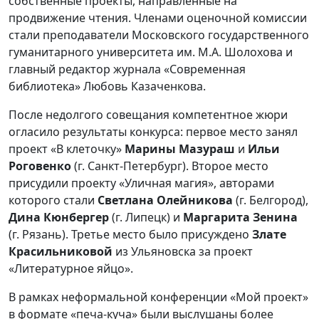
собственные проекты, направленные на
продвижение чтения. Членами оценочной комиссии
стали преподаватели Московского государственного
гуманитарного университета им. М.А. Шолохова и
главный редактор журнала «Современная
библиотека» Любовь Казаченкова.
После недолгого совещания компетентное жюри
огласило результаты конкурса: первое место занял
проект «В клеточку»
Марины Мазураш
и
Ильи
Роговенко
(г. Санкт-Петербург). Второе место
присудили проекту «Уличная магия», авторами
которого стали
Светлана Олейникова
(г. Белгород),
Дина Кюнбергер
(г. Липецк) и
Маргарита Зенина
(г. Рязань). Третье место было присуждено
Злате
Красильниковой
из Ульяновска за проект
«Литературное яйцо».
В рамках неформальной конференции «Мой проект»
в формате «печа-куча» были выслушаны более