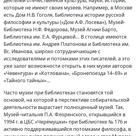
деятелей отечественной культуры, науки, истории,
которые не имеют своих музеев. Например, в Москве
есть Дом Н.В. Гоголя, Библиотека истории русской
философии и культуры («Дом А.Ф. Лосева»), Музей-
библиотека Н.Ф. Фёдорова, Музей Агнии Барто,
Библиотека им. Е.А. Фурцевой… В столице имеются
Библиотека им. Андрея Платонова и Библиотека им.
Вс. Иванова, широко сотрудничающие с
исследователями и потомками этих писателей, а это
уже залог возможности открыть в них музеи авторов
«Чевенгура» и «Котлована», «Бронепоезда 14–69» и
«Тайного тайных»…
Часто музеи при библиотеках становятся той
основой, на которой в перспективе собирательской
деятельности вырастает полноценный музей. Так,
Музей-читальня П.А. Флоренского, открывшийся в
1994 г. в ЦБС «Черёмушки» при Библиотеке № 176 и
активно поддерживавшийся потомками философа, в