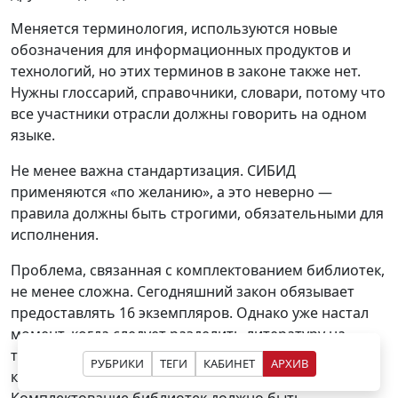
Меняется терминология, используются новые
обозначения для информационных продуктов и
технологий, но этих терминов в законе также нет.
Нужны глоссарий, справочники, словари, потому что
все участники отрасли должны говорить на одном
языке.
Не менее важна стандартизация. СИБИД
применяются «по желанию», а это неверно —
правила должны быть строгими, обязательными для
исполнения.
Проблема, связанная с комплектованием библиотек,
не менее сложна. Сегодняшний закон обязывает
предоставлять 16 экземпляров. Однако уже настал
момент, когда следует разделить литературу на
тиражную и малотиражную. Для последней ни о
РУБРИКИ
ТЕГИ
КАБИНЕТ
АРХИВ
каких 16 экземплярах речь идти уже не может.
Комплектование библиотек должно быть