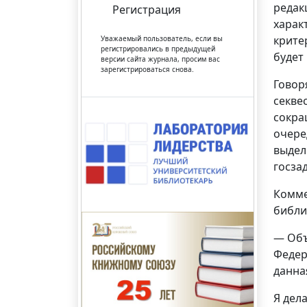
редак
Регистрация
харак
крите
Уважаемый пользователь, если вы
регистрировались в предыдущей
будет
версии сайта журнала, просим вас
зарегистрироваться снова.
Говор
секвес
сокра
очере
выдел
госза
Комме
библи
— Объ
Федер
данна
Я дел