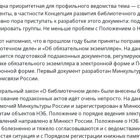
дна приоритетная для профильного ведомства тема — с
енты, в частности Концепция развития библиотечного д
авно пора приступать к разработке этого документа: по
ировать группы. Не меньше проблем с Положением о Н
рт напомнил, что в прошлом году были приняты поправ
отечном деле» и «Об обязательном экземпляре». На д
ается подготовкой подзаконных документов, регулирую
вке обязательного экземпляра в электронной форме и П
ронной форме. Первый документ разработан Минкультур
мсвязи России.
еральный закон «О библиотечном деле» были внесены 
сование подзаконных актов идёт очень непросто. На да
мочий Минкультуры России и зарегистрирован в Минюст
там объектов НЭБ. Положение о порядке ведения элект
влений направлено в Минюст России. Положение о НЭБ 
 болезненно и тяжело согласовываются и с ведомствам
стая ситуация и с Порядком регистрации книжных памят