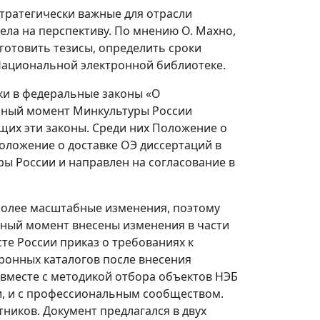
тратегически важные для отрасли
ела на перспективу. По мнению О. Махно,
дготовить тезисы, определить сроки
ациональной электронной библиотеке.
ки в федеральные законы «О
анный момент Минкультуры России
щих эти законы. Среди них Положение о
оложение о доставке ОЭ диссертаций в
ы России и направлен на согласование в
более масштабные изменения, поэтому
нный момент внесены изменения в части
е России приказ о требованиях к
ронных каталогов после внесения
вместе с методикой отбора объектов НЭБ
и, и с профессиональным сообществом.
ников. Документ предлагался в двух