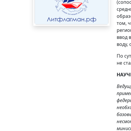
(сопо
средн
образ
том, 
регио
ввод 
воду,
По су
не ст
НАУЧ
Ведущ
приме
федер
необх
базов
несмо
минис