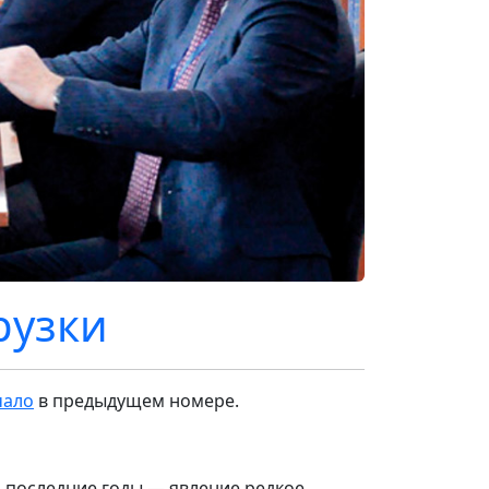
рузки
чало
в предыдущем номере.
 последние годы — явление редкое,