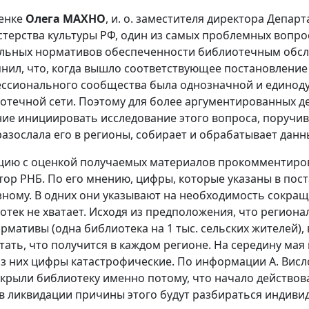
енке
Олега МАХНО
, и. о. заместителя директора Депар
терства культуры РФ, один из самых проблемных вопро
льных нормативов обеспеченности библиотечным обсл
нил, что, когда вышло соответствующее постановление
ссионального сообщества была однозначной и единоду
отечной сети. Поэтому для более аргументированных д
ие инициировать исследование этого вопроса, поручив
 разослала его в регионы, собирает и обрабатывает данн
цию с оценкой получаемых материалов прокомментир
тор РНБ. По его мнению, цифры, которые указаны в пос
зному. В одних они указывают на необходимость сокраще
отек не хватает. Исходя из предположения, что регион
ормативы (одна библиотека на 1 тыс. сельских жителей)
тать, что получится в каждом регионе. На середину мая
из них цифры катастрофические. По информации А. Висло
акрыли библиотеку именно потому, что начало действова
в ликвидации причины этого будут разбираться индиви