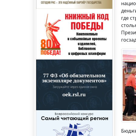
нацио
деньг
где с
столь
Прези
госза
Бюдже