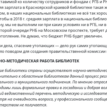
ставимой ко количеству сотрудников и фондам с РГБ и РН
яя зарплата в Красноярской краевой библиотеке такая же,
ом, в наших национальных библиотеках не всё так хорош
чтобы в 2018 г. средняя зарплата в национальных библи
ну, мы не выполним ни при каких условиях ни в РГБ, ни в
второй очереди РНБ на Московском проспекте, требует д
 отопление. Не думаю, что бюджет РНБ будет увеличен.
ти дела, спасение утопающих — дело рук самих утопаю
ало поводом для создания правительственной комиссии 
НО-МЕТОДИЧЕСКАЯ РАБОТА БИБЛИОТЕК
ие библиотеки страны осуществляют научно-методичес
нительно к областным библиотекам данный процесс рег
ального и муниципального подчинения. По мнению отрасл
одимы лишь формальные правки в госзадании и добрая во
ый ведомственный перечень методическую и исследовате
тря на очевидность вопроса, у профессионального сооб
терством не получается.