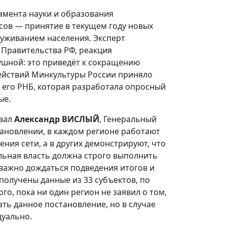
тамента науки и образования
сов — принятие в текущем году новых
уживанием населения. Эксперт
 Правительства РФ, реакция
шной: это приведёт к сокращению
ействий Минкультуры России приняло
 его РНБ, которая разработала опросный
ые.
овал
Александр ВИСЛЫЙ
, Генеральный
тановлении, в каждом регионе работают
ния сети, а в других демонстрируют, что
альная власть должна строго выполнить
, важно дождаться подведения итогов и
 получены данные из 33 субъектов, по
го, пока ни один регион не заявил о том,
ть данное постановление, но в случае
дуально.