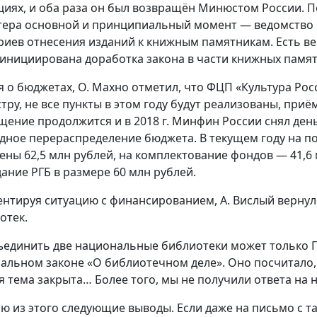
циях, и оба раза он был возвращён Минюстом России.
тера основной и принципиальный момент — ведомство 
риев отнесения изданий к книжным памятникам. Есть ве
 инициирована доработка закона в части книжных памят
я о бюджетах, О. Махно отметил, что ФЦП «Культура Ро
тру, не все пункты в этом году будут реализованы, приё
щение продолжится и в 2018 г. Минфин России снял деньг
дное перераспределение бюджета. В текущем году на п
ены 62,5 млн рублей, на комплектование фондов — 41,6 
дание РГБ в размере 60 млн рублей.
нтируя ситуацию с финансированием, А. Вислый вернул
отек.
единить две национальные библиотеки может только Пр
альном законе «О библиотечном деле». Оно посчитало, 
я тема закрыта… Более того, мы не получили ответа на 
аю из этого следующие выводы. Если даже на письмо с 