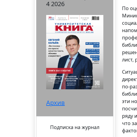
4 2026
По оц
Минис
социа
напом
профе
библи
решен
лист,
Ситуа
дирек
по-ра
библи
эти н
Архив
посчи
ряду 
что з
Подписка на журнал
факто