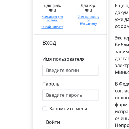
Ещё о
Для физ.
Для юр.
лиц
лиц
докум
Квитанция для
Счет на оплату
уже д
оплаты
по
б/н расчету
сформ
Онлайн оплата
Экспе
Вход
библи
заним
доста
Имя пользователя
элект
Минко
Пароль
В Фед
согла
полно
форма
Запомнить меня
испра
очень
Войти
Непро