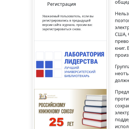
общед
Регистрация
Нельз
Уважаемый пользователь, если вы
поэто
регистрировались в предыдущей
версии сайта журнала, просим вас
элект
зарегистрироваться снова.
США, 
прево
книг. 
произ
Групп
неотъ
должн
Предл
проти
сохра
элект
подде
испол