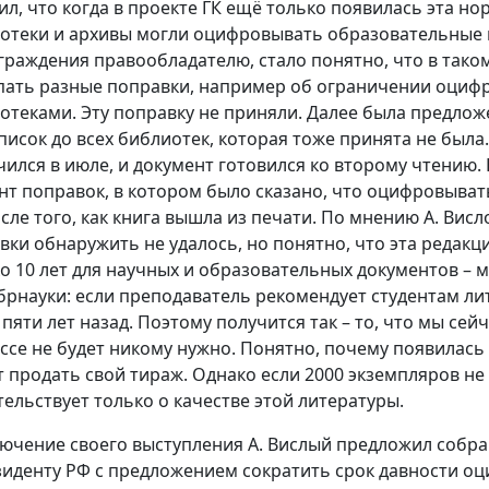
ил, что когда в проекте ГК ещё только появилась эта н
отеки и архивы могли оцифровывать образовательные 
граждения правообладателю, стало понятно, что в таком 
пать разные поправки, например об ограничении оциф
отеками. Эту поправку не приняли. Далее была предлож
список до всех библиотек, которая тоже принята не была
чился в июле, и документ готовился ко второму чтению.
нт поправок, в котором было сказано, что оцифровывать 
осле того, как книга вышла из печати. По мнению А. Висл
вки обнаружить не удалось, но понятно, что эта редак
о 10 лет для научных и образовательных документов – 
рнауки: если преподаватель рекомендует студентам лит
 пяти лет назад. Поэтому получится так – то, что мы се
ссе не будет никому нужно. Понятно, почему появилась 
т продать свой тираж. Однако если 2000 экземпляров не 
тельствует только о качестве этой литературы.
лючение своего выступления А. Вислый предложил соб
зиденту РФ с предложением сократить срок давности о