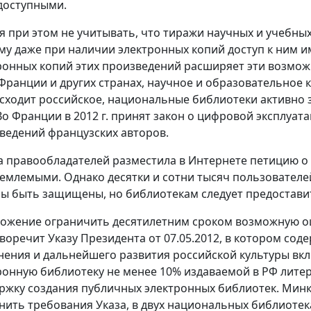
оступными.
я при этом не учитывать, что тиражи научных и учебных
му даже при наличии электронных копий доступ к ним им
ронных копий этих произведений расширяет эти возмож
Франции и других странах, научное и образовательное 
сходит российское, национальные библиотеки активно
Во Франции в 2012 г. принят закон о цифровой эксплуатаци
ведений французских авторов.
а правообладателей разместила в Интернете петицию о 
емлемыми. Однако десятки и сотни тысяч пользователей
ы быть защищены, но библиотекам следует предостави
ожение ограничить десятилетним сроком возможную оц
воречит Указу Президента от 07.05.2012, в котором сод
нения и дальнейшего развития российской культуры вк
ронную библиотеку не менее 10% издаваемой в РФ лите
ржку создания публичных электронных библиотек. Минку
нить требования Указа, в двух национальных библиотек