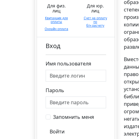
образ
Для физ.
Для юр.
степе
лиц
лиц
произ
Квитанция для
Счет на оплату
оплаты
по
копии
б/н расчету
Онлайн оплата
огран
образ
Вход
развл
Вмест
Имя пользователя
данны
право
откры
устан
Пароль
библи
приве
огром
Запомнить меня
негат
издат
Войти
элект