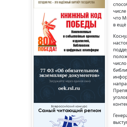
спосо
числе
что М
в ещё
Косну
насто
подде
полож
число
библи
инфор
напра
Препя
уголо
конте
Генер
высту