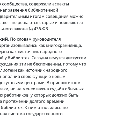
 сообщества, содержали аспекты
о направления библиотечной
редварительным итогам совещания можно
льше – не решаются старые и появляются
льного закона № 436-ФЗ.
кий
. По словам руководителя
 организовывались как книгохранилища,
здана как «источник народного
 у библиотек. Сегодня ведутся дискуссии
бсуждения эти не беспочвенны, потому что
блиотеки как источник народного
, наполнив свою функцию новым
досуговыми центрами. В приоритетном
еки, но не менее важна судьба обычных
х работников, у которых должно быть
 на протяжении долгого времени
 библиотек. К ним относились по
ная система государственного