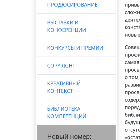
ПРОДЮСИРОВАНИЕ
привы
сложн
деяте
ВЫСТАВКИ И
конст
КОНФЕРЕНЦИИ
новые
Совещ
КОНКУРСЫ И ПРЕМИИ
профи
самая
COPYRIGHT
просв
о том
КРЕАТИВНЫЙ
разви
КОНТЕКСТ
просв
содер
поряд
БИБЛИОТЕКА
библи
КОМПЕТЕНЦИЙ
будущ
отсут
Новый номер:
«оста