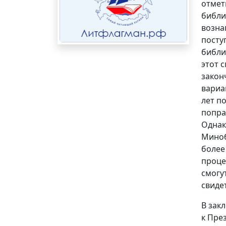
отмет
библи
возна
посту
библи
этот 
закон
вариа
лет п
попра
Однак
Миноб
более
проце
смогу
свиде
В зак
к Пре