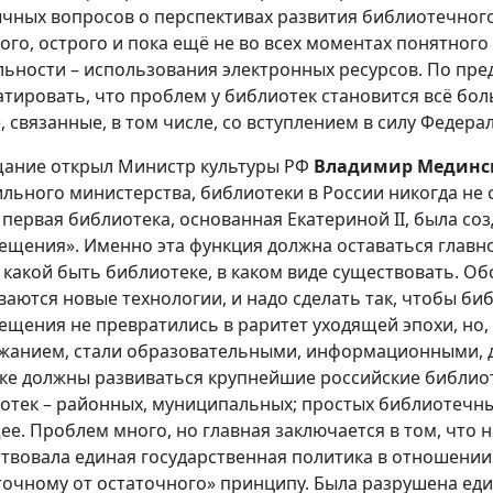
чных вопросов о перспективах развития библиотечного
ого, острого и пока ещё не во всех моментах понятног
льности – использования электронных ресурсов. По п
атировать, что проблем у библиотек становится всё бо
, связанные, в том числе, со вступлением в силу Федера
ание открыл Министр культуры РФ
Владимир Мединс
льного министерства, библиотеки в России никогда не
 первая библиотека, основанная Екатериной II, была со
ещения». Именно эта функция должна оставаться главной
, какой быть библиотеке, в каком виде существовать. О
ваются новые технологии, и надо сделать так, чтобы би
ещения не превратились в раритет уходящей эпохи, но
жанием, стали образовательными, информационными, 
ке должны развиваться крупнейшие российские библиот
отек – районных, муниципальных; простых библиотечны
ее. Проблем много, но главная заключается в том, что
ствовала единая государственная политика в отношении
точному от остаточного» принципу. Была разрушена еди