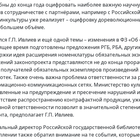
бны до конца года оцифровать наиболее важную научну
 в сотрудничестве с партнёрами, например с Российской
инкультуры уже реализует – оцифровку дореволюционных
 большем объёме.
лся Г.П. Ивлиев и ещё одной темы – изменения в ФЗ «Об
ящее время подготовлены предложения РГБ, РБА, других
ржки идея расширения номенклатуры обязательных экзе
ений законопроекта представляются не до конца прора
 получателей обязательных экземпляров произведений 
отек. Также очень важна проблема ответственности з
мационно-коммуникационных сетях. Министерство куль
вленные на предупреждение и пресечение нарушений ин
тствие распространению контрафактной продукции, уж
вной ответственности позволит в значительной степени
нта, предполагает Г.П. Ивлиев.
альный директор Российской государственной библиот
плении также обратил внимание на те события, которые 