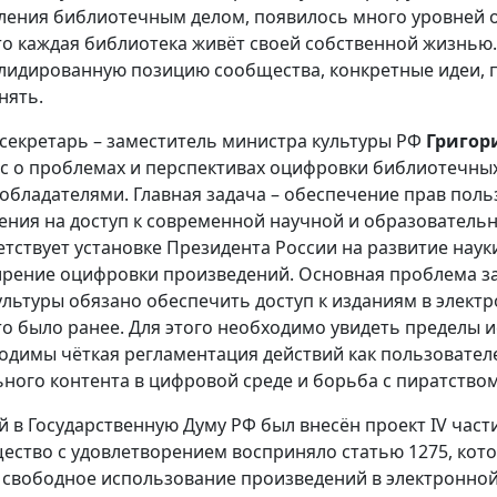
ления библиотечным делом, появилось много уровней о
что каждая библиотека живёт своей собственной жизнью
лидированную позицию сообщества, конкретные идеи, п
нять.
-секретарь – заместитель министра культуры РФ
Григор
с о проблемах и перспективах оцифровки библиотечны
обладателями. Главная задача – обеспечение прав пол
ения на доступ к современной научной и образовательн
етствует установке Президента России на развитие наук
рение оцифровки произведений. Основная проблема зак
льтуры обязано обеспечить доступ к изданиям в элект
то было ранее. Для этого необходимо увидеть пределы 
одимы чёткая регламентация действий как пользователе
ьного контента в цифровой среде и борьба с пиратством
й в Государственную Думу РФ был внесён проект IV част
ество с удовлетворением восприняло статью 1275, ко
 свободное использование произведений в электронно