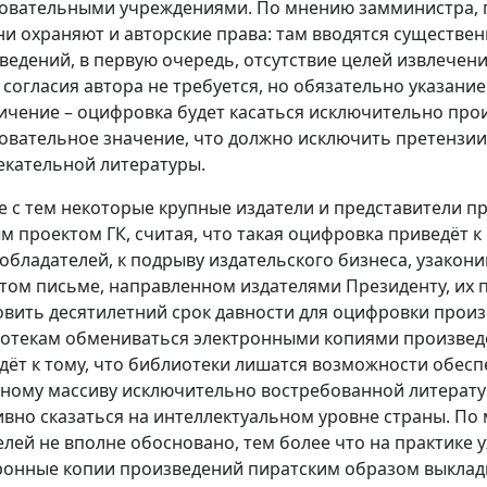
овательными учреждениями. По мнению замминистра, п
ни охраняют и авторские права: там вводятся существе
ведений, в первую очередь, отсутствие целей извлечен
 согласия автора не требуется, но обязательно указани
ичение – оцифровка будет касаться исключительно про
овательное значение, что должно исключить претензии 
екательной литературы.
е с тем некоторые крупные издатели и представители п
м проектом ГК, считая, что такая оцифровка приведёт 
обладателей, к подрыву издательского бизнеса, узакон
том письме, направленном издателями Президенту, их 
овить десятилетний срок давности для оцифровки про
отекам обмениваться электронными копиями произведе
дёт к тому, что библиотеки лишатся возможности обесп
ному массиву исключительно востребованной литерату
ивно сказаться на интеллектуальном уровне страны. По 
елей не вполне обосновано, тем более что на практике 
ронные копии произведений пиратским образом выклады