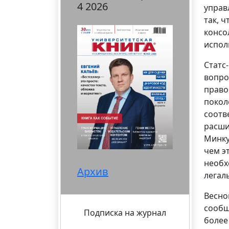
4 2026
управ
так, 
консо
испол
Статс
вопро
право
покол
соотв
расши
Минку
чем э
необх
Архив
легал
Весно
сообщ
Подписка на журнал
более