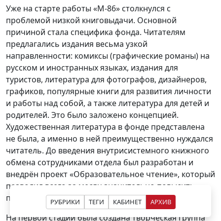
Уже на старте работы «М-86» столкнулся с
проблемой низкой книговыдачи. Основной
причиной стала специфика фонда. Читателям
предлагались издания весьма узкой
направленности: комиксы (графические романы) на
русском и иностранных языках, издания для
туристов, литература для фотографов, дизайнеров,
графиков, популярные книги для развития личности
и работы над собой, а также литература для детей и
родителей. Это было заложено концепцией.
Художественная литература в фонде представлена
не была, а именно в ней преимущественно нуждался
читатель. До введения внутрисистемного книжного
обмена сотрудниками отдела был разработан и
внедрён проект «Образовательное чтение», который
позволил всего за месяц значительно повысить
показатель книговыдачи.
РУБРИКИ
ТЕГИ
КАБИНЕТ
АРХИВ
На первой стадии была создана творческая группа