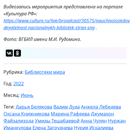
Видеозапись мероприятия представлена на портале
«Культура РФ»:
https://www.culture.ru/live/broadcast/30575/nauchnoissledov
deyatelnost-nacionalnykh-bibliotek-stran-sng
.
Фото: ВГБИЛ имени М.И. Рудомино.
Рубрика:
Библиотеки мира
Год:
2022
Месяц:
Июнь
Теги:
Дарья Белякова
Вадим Дуда
Анжела Лебедева
Оксана Книжникова
Марина Рафеева
Джумахон
Файзализода
Умиды Тешабаевой
Анна Чулян
Нуржан
Иманкулова
Елена Загруднева
Нурия Искалиева