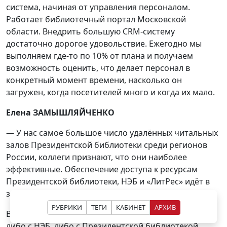
система, начиная от управления персоналом.
Работает библиотечный портал Московской
области. Внедрить большую CRM-систему
достаточно дорогое удовольствие. Ежегодно мы
выполняем где-то по 10% от плана и получаем
возможность оценить, что делает персонал в
конкретный момент времени, насколько он
загружен, когда посетителей много и когда их мало.
Елена ЗАМЫШЛЯЙЧЕНКО
— У нас самое большое число удалённых читальных
залов Президентской библиотеки среди регионов
России, коллеги признают, что они наиболее
эффективные. Обеспечение доступа к ресурсам
Президентской библиотеки, НЭБ и «ЛитРес» идёт в
зачёт при построении рейтинга библиотек.
РУБРИКИ
ТЕГИ
КАБИНЕТ
АРХИВ
Вообще, у нас было несколько проектов, связанных
либо с НЭБ, либо с Президентской библиотекой,