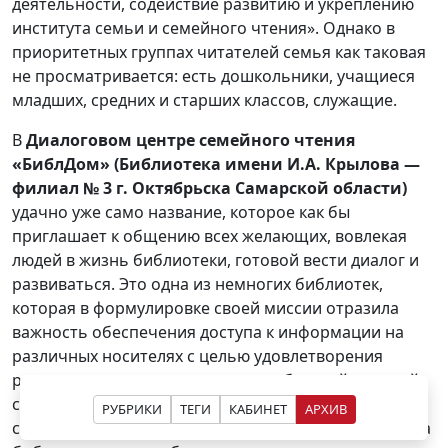
деятельности, содействие развитию и укреплению
института семьи и семейного чтения». Однако в
приоритетных группах читателей семья как таковая
не просматривается: есть дошкольники, учащиеся
младших, средних и старших классов, служащие.
В
Диалоговом центре семейного чтения
«БиблДом» (Библиотека имени И.А. Крылова —
филиал № 3 г. Октябрьска Самарской области)
удачно уже само название, которое как бы
приглашает к общению всех желающих, вовлекая
людей в жизнь библиотеки, готовой вести диалог и
развиваться. Это одна из немногих библиотек,
которая в формулировке своей миссии отразила
важность обеспечения доступа к информации на
различных носителях с целью удовлетворения
реальных и потенциальных потребностей жителей
своего города. Обеспечивая пользователям
РУБРИКИ
ТЕГИ
КАБИНЕТ
АРХИВ
свободный доступ к информационным ресурсам, эта