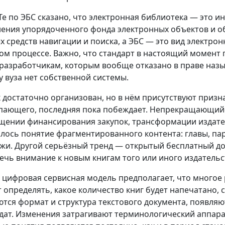
Те по ЭБС сказано, что электронная библиотека — это 
нения упорядоченного фонда электронных объектов и о
х средств навигации и поиска, а ЭБС — это вид электро
ом процессе. Важно, что стандарт в настоящий момент 
 разработчикам, которым вообще отказано в праве назы
 у вуза нет собственной системы.
 достаточно организован, но в нём присутствуют призн
пающего, последняя пока побеждает. Непрекращающийс
щении финансирования закупок, трансформации издател
лось понятие фрагментированного контента: главы, пар
жи. Другой серьёзный тренд — открытый бесплатный до
ечь внимание к новым книгам того или иного издательс
 цифровая сервисная модель предполагает, что многое р
т определять, какое количество книг будет напечатано, 
тся формат и структура текстового документа, появляю
дат. Изменения затрагивают терминологический аппарат