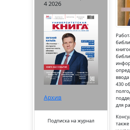
4 2026
Работ
библи
книго
библи
инфор
опред
ввода
430 о
полго
Архив
подде
для р
Консу
Подписка на журнал
также