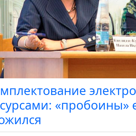
мплектование электр
сурсами: «пробоины» е
ожился