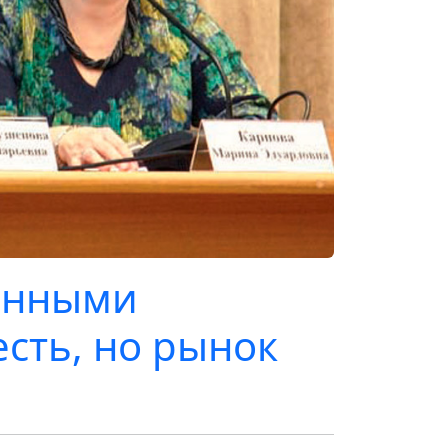
онными
сть, но рынок