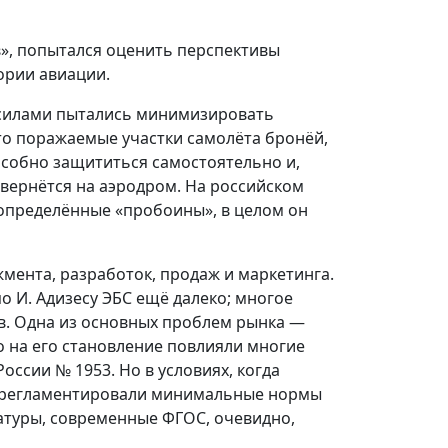
в», попытался оценить перспективы
ории авиации.
 силами пытались минимизировать
то поражаемые участки самолёта бронёй,
собно защититься самостоятельно и,
 вернётся на аэродром. На российском
 определённые «пробоины», в целом он
жмента, разработок, продаж и маркетинга.
 И. Адизесу ЭБС ещё далеко; многое
в. Одна из основных проблем рынка —
о на его становление повлияли многие
ссии № 1953. Но в условиях, когда
е регламентировали минимальные нормы
атуры, современные ФГОС, очевидно,