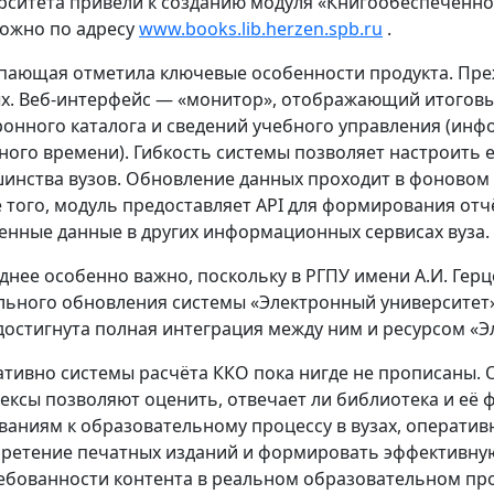
рситета привели к созданию модуля «Книгообеспеченно
ожно по адресу
www.books.lib.herzen.spb.ru
.
пающая отметила ключевые особенности продукта. Преж
х. Веб-интерфейс — «монитор», отображающий итоговы
ронного каталога и сведений учебного управления (инф
ного времени). Гибкость системы позволяет настроить 
инства вузов. Обновление данных проходит в фоновом 
 того, модуль предоставляет API для формирования отч
енные данные в других информационных сервисах вуза.
днее особенно важно, поскольку в РГПУ имени А.И. Гер
льного обновления системы «Электронный университет»
достигнута полная интеграция между ним и ресурсом «
тивно системы расчёта ККО пока нигде не прописаны.
ексы позволяют оценить, отвечает ли библиотека и её 
ваниям к образовательному процессу в вузах, оператив
ретение печатных изданий и формировать эффективную 
ебованности контента в реальном образовательном проц