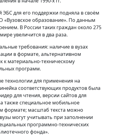
ления в начале 1990-х гг.
 ЭБС для его поддержки подняла в своём
ОО «Вузовское образование». По данным
зрением. В России таких граждан около 275
 мире увеличится в два раза.
льные требования: наличие в вузах
мации в формате, альтернативном
ак к материально-техническому
ельных программ.
ые технологии для применения на
линейка соответствующих продуктов была
ридер для чтения, версии сайтов для
 а также специальное мобильное
м формате; масштаб текста можно
 вузы могут учитывать при заполнении
специальных программно-технических
блиотечного фонда».