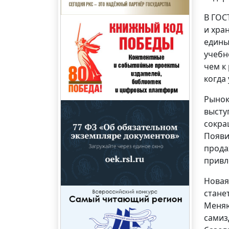
В ГОС
и хра
едины
учебн
чем к
когда
Рынок
высту
сокра
Появи
прода
привл
Новая
стане
Меняю
самиз