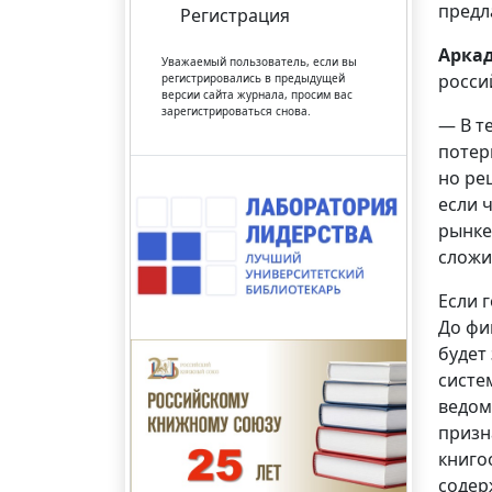
предл
Регистрация
Арка
Уважаемый пользователь, если вы
росси
регистрировались в предыдущей
версии сайта журнала, просим вас
зарегистрироваться снова.
— В т
потер
но ре
если 
рынке
сложи
Если 
До фи
будет
систе
ведом
призн
книго
содер