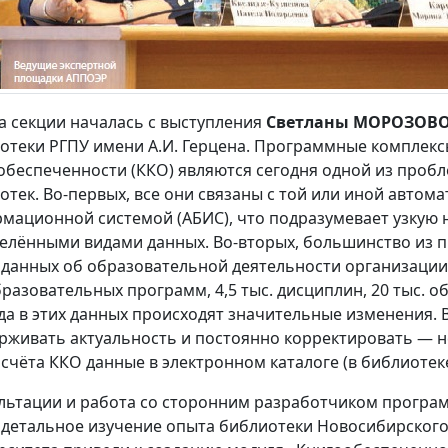
а секции началась с выступления
Светланы МОРОЗОВ
отеки РГПУ имени А.И. Герцена. Программные комплек
обеспеченности (ККО) являются сегодня одной из пробл
отек. Во-первых, все они связаны с той или иной авто
мационной системой (АБИС), что подразумевает узкую 
елёнными видами данных. Во-вторых, большинство из п
 данных об образовательной деятельности организации. 
бразовательных программ, 4,5 тыс. дисциплин, 20 тыс.
да в этих данных происходят значительные изменения. В
рживать актуальность и постоянно корректировать — н
асчёта ККО данные в электронном каталоге (в библиотеке
льтации и работа со сторонним разработчиком програм
 детальное изучение опыта библиотеки Новосибирского