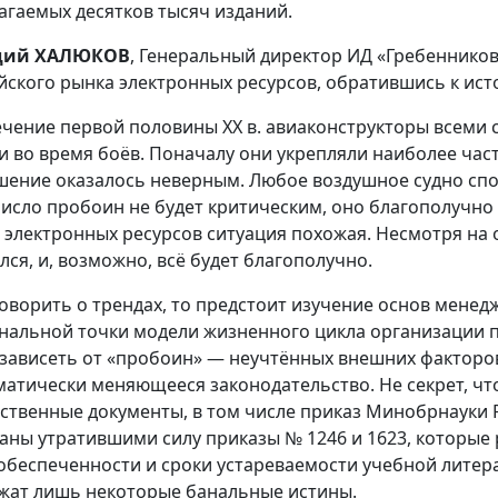
агаемых десятков тысяч изданий.
дий ХАЛЮКОВ
, Генеральный директор ИД «Гребеннико
йского рынка электронных ресурсов, обратившись к ист
ечение первой половины XX в. авиаконструкторы всеми
и во время боёв. Поначалу они укрепляли наиболее час
шение оказалось неверным. Любое воздушное судно спо
число пробоин не будет критическим, оно благополучно
 электронных ресурсов ситуация похожая. Несмотря на
лся, и, возможно, всё будет благополучно.
говорить о трендах, то предстоит изучение основ менед
нальной точки модели жизненного цикла организации по
 зависеть от «пробоин» — неучтённых внешних факторо
матически меняющееся законодательство. Не секрет, чт
ственные документы, в том числе приказ Минобрнауки Ро
аны утратившими силу приказы № 1246 и 1623, которы
обеспеченности и сроки устареваемости учебной литер
жат лишь некоторые банальные истины.