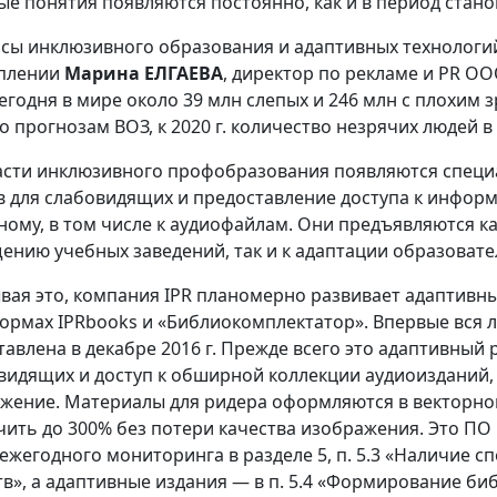
ые понятия появляются постоянно, как и в период станов
сы инклюзивного образования и адаптивных технологий
плении
Марина ЕЛГАЕВА
, директор по рекламе и PR О
сегодня в мире около 39 млн слепых и 246 млн с плохим 
По прогнозам ВОЗ, к 2020 г. количество незрячих людей в
асти инклюзивного профобразования появляются специа
в для слабовидящих и предоставление доступа к инфор
ному, в том числе к аудиофайлам. Они предъявляются к
ению учебных заведений, так и к адаптации образоват
вая это, компания IPR планомерно развивает адаптивн
ормах IPRbooks и «Библиокомплектатор». Впервые вся 
тавлена в декабре 2016 г. Прежде всего это адаптивный 
видящих и доступ к обширной коллекции аудиоизданий,
жение. Материалы для ридера оформляются в векторно
чить до 300% без потери качества изображения. Это ПО
ежегодного мониторинга в разделе 5, п. 5.3 «Наличие 
тв», а адаптивные издания — в п. 5.4 «Формирование би