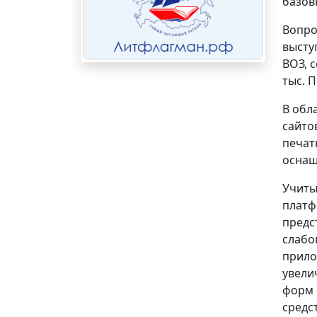
базов
Вопро
высту
ВОЗ, 
тыс. 
В обл
сайто
печат
оснащ
Учиты
платф
предс
слабо
прило
увели
форм 
средс