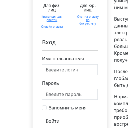
униве
Для физ.
Для юр.
ним м
лиц
лиц
Квитанция для
Счет на оплату
Высту
оплаты
по
б/н расчету
данны
Онлайн оплата
элект
реаль
Вход
больш
Кроме
Имя пользователя
получ
После
глоба
Пароль
быть 
Норма
компл
Запомнить меня
требо
приоб
Войти
востр