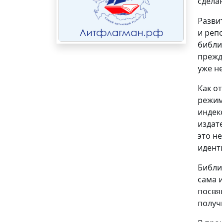
сдела
Разви
и реп
библи
прежд
уже н
Как о
режим
индек
издат
это н
идент
Библи
сама 
посвя
получ