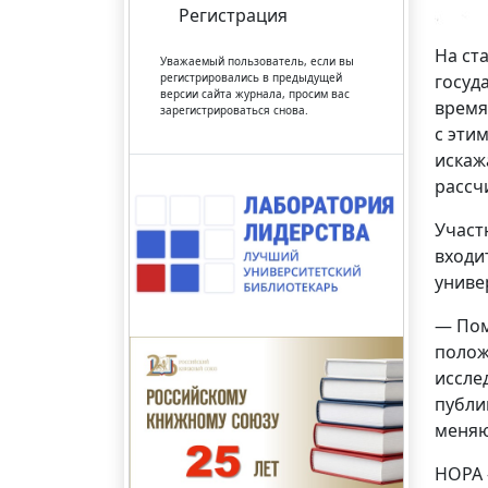
Регистрация
На ст
Уважаемый пользователь, если вы
регистрировались в предыдущей
госуд
версии сайта журнала, просим вас
время
зарегистрироваться снова.
с эти
искаж
рассч
Участ
входи
униве
— Пом
полож
иссле
публи
меняю
НОРА 