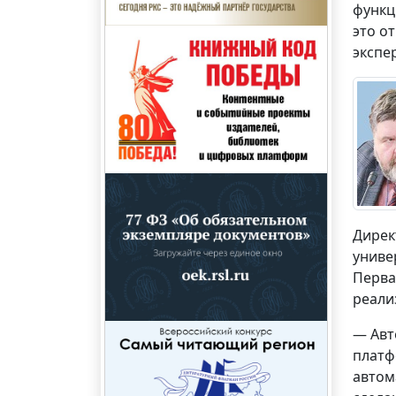
функц
это о
экспер
Дирек
униве
Перва
реали
— Авт
платф
автом