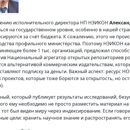
ению исполнительного директора НП НЭИКОН
Алекса
ься на государственном уровне, особенно в нашей стра
сируются за счёт бюджета. К сожалению, этого не проис
одства профильного министерства. Поэтому НЭИКОН ка
иняющее более 1 тыс. организаций, предложил способс
тив Национальный агрегатор открытых репозиториев ро
тся альтернативой коммерческим издательствам, которы
ставляют подписку за деньги. Важный аспект: ресурс НО
х проектов, которые тоже борются за открытость, но ост
).
ный, который публикует результаты исследований, безус
того ему необходимо не просто разместить материал на к
 тот был виден миру через индексирование. Если говори
ные цели: хранить научное знание и распространять его