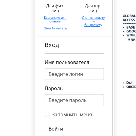
Для физ.
Для юр.
лиц
лиц
Квитанция для
Счет на оплату
оплаты
по
б/н расчету
Онлайн оплата
Вход
Имя пользователя
Пароль
Запомнить меня
Войти