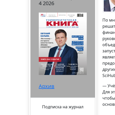
4 2026
По мн
решат
финан
руков
объед
запус
являе
предо
други
SciHub
Архив
— Учё
Для э
чтобы
основ
Подписка на журнал