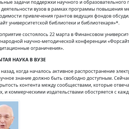
льные задачи поддержки научного и образовательного 
, деятельности вузов в рамках программы повышения 
одимости привлечения грантов ведущих фондов обсуди
айт университетской библиотеки и библиотекаря»*.
оприятие состоялось 22 марта в Финансовом университ
народной научно-методической конференции «Форсайт 
дитационные ограничения».
ЫТАЯ НАУКА В ВУЗЕ
т назад, когда началось активное распространение элект
аучное знание должно быть свободно доступным. Сейчас 
крытость контента между сообществами, которые отве
х, и коммерческими издательствами обостряется с каж