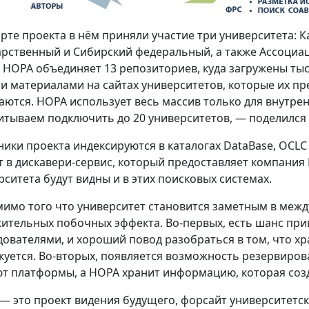
арте проекта в нём приняли участие три университета: 
арственный и Сибирский федеральный, а также Ассоциац
 НОРА объединяет 13 репозиториев, куда загружены ты
ми материалами на сайтах университетов, которые их пр
аются. НОРА использует весь массив только для внутрен
итываем подключить до 20 университетов, — поделился 
ники проекта индексируются в каталогах DataBase, OCLC W
т в дискавери-сервис, который предоставляет компания 
рситета будут видны и в этих поисковых системах.
имо того что университет становится заметным в межд
ительных побочных эффекта. Во-первых, есть шанс прив
дователями, и хороший повод разобраться в том, что хра
куется. Во-вторых, появляется возможность резервиров
т платформы, а НОРА хранит информацию, которая созд
— это проект видения будущего, форсайт университетск