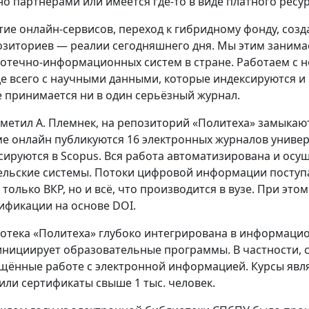
но партнёрами или имеется где-то в виде платного ресур
тие онлайн-сервисов, переход к гибридному фонду, соз
озиториев — реалии сегодняшнего дня. Мы этим занимаем
отечно-информационных систем в стране. Работаем с н
е всего с научными данными, которые индексируются и
е принимается ни в один серьёзный журнал.
тметил А. Племнек, на репозиторий «Политеха» замыкают
е онлайн публикуются 16 электронных журналов универ
сируются в Scopus. Вся работа автоматизирована и осу
ельские системы. Потоки цифровой информации поступа
е только ВКР, но и всё, что производится в вузе. При эт
ификации на основе DOI.
отека «Политеха» глубоко интегрирована в информацио
инициирует образовательные программы. В частности, с
щённые работе с электронной информацией. Курсы явля
или сертификаты свыше 1 тыс. человек.