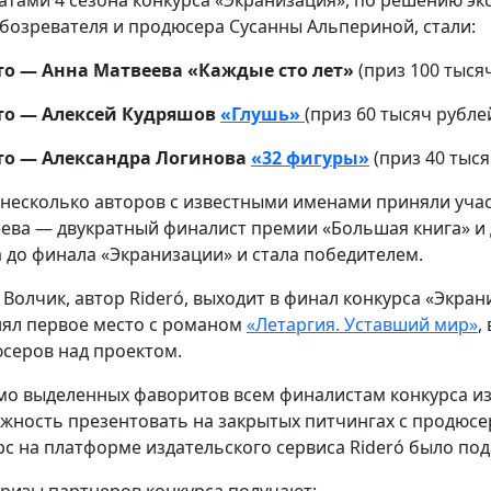
бозревателя и продюсера Сусанны Альпериной, стали:
то — Анна Матвеева «Каждые сто лет»
(приз 100 тысяч
то — Алексей Кудряшов
«Глушь»
(приз 60 тысяч рублей
то — Александра Логинова
«32 фигуры»
(приз 40 тыся
 несколько авторов с известными именами приняли участ
ева — двукратный финалист премии «Большая книга» и
 до финала «Экранизации» и стала победителем.
 Волчик, автор Rideró, выходит в финал конкурса «Экран
нял первое место с романом
«Летаргия. Уставший мир»
,
серов над проектом.
о выделенных фаворитов всем финалистам конкурса из 
жность презентовать на закрытых питчингах с продюсер
рс на платформе издательского сервиса Rideró было под
ризы партнеров конкурса получают: