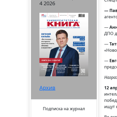
4 2026
— Пав
агент
—
Анн
ДПО д
—
Тат
«Ново
—
Евг
предс
Награ
Архив
12 ап
интел
побед
ищут 
Подписка на журнал
Во вс