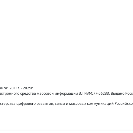
га" 2011г. - 2025г.
лектронного средства массовой информации Эл №ФС77-56233. Выдано Рос
терства цифрового развития, связи и массовых коммуникаций Российск