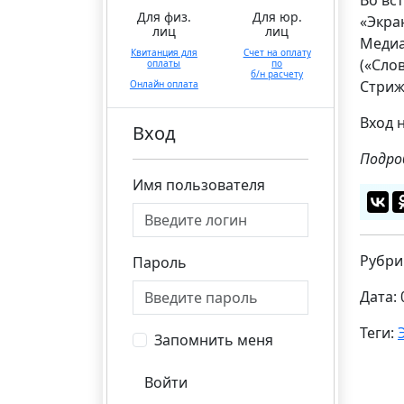
Для физ.
Для юр.
«Экра
лиц
лиц
Медиа
Квитанция для
Счет на оплату
(«Сло
оплаты
по
б/н расчету
Стриж
Онлайн оплата
Вход 
Вход
Подро
Имя пользователя
Рубри
Пароль
Дата: 
Теги:
Запомнить меня
Войти