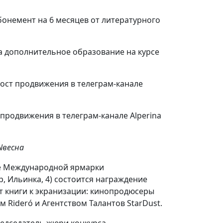
бонемент на 6 месяцев от литературного
а дополнительное образование на курсе
ост продвижения в телеграм-канале
продвижения в телеграм-канале Alperina
Nвесна
ве Международной ярмарки
р, Ильинка, 4) состоится награждение
От книги к экранизации: кинопродюсеры
 Rideró и Агентством Талантов StarDust.
редседатель жюри конкурса