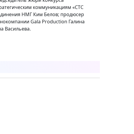
тратегическим коммуникациям «СТС
единения НМГ Ким Белов; продюсер
кинокомпании Gala Production Галина
на Васильева.