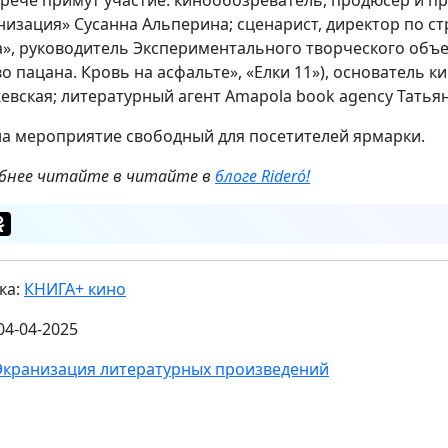
низация» Сусанна Альперина; сценарист, директор по с
», руководитель Экспериментального творческого объ
во пацана. Кровь на асфальте», «Елки 11»), основатель 
евская; литературный агент Amapola book agency Татья
на мероприятие свободный для посетителей ярмарки.
бнее читайте в читайте в
блоге Rideró!
ка:
КНИГА+ кино
04-04-2025
Экранизация литературных произведений