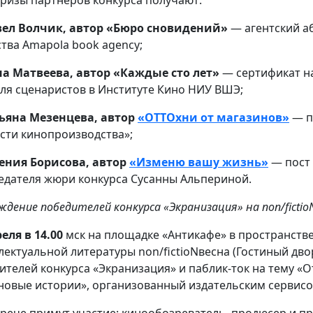
ел Волчик, автор «Бюро сновидений»
— агентский а
ства Amapola book agency;
а Матвеева, автор «Каждые сто лет»
— сертификат н
ля сценаристов в Институте Кино НИУ ВШЭ;
ьяна Мезенцева, автор
«ОТТОхни от магазинов»
— п
сти кинопроизводства»;
ения Борисова, автор
«Изменю вашу жизнь»
— пост 
едателя жюри конкурса Сусанны Альпериной.
ждение победителей конкурса «Экранизация» на non/fictio
реля в 14.00
мск на площадке «Антикафе» в пространст
лектуальной литературы non/fictioNвесна (Гостиный дво
ителей конкурса «Экранизация» и паблик-ток на тему «
новые истории», организованный издательским сервисом
трече примут участие: кинообозреватель, продюсер и п