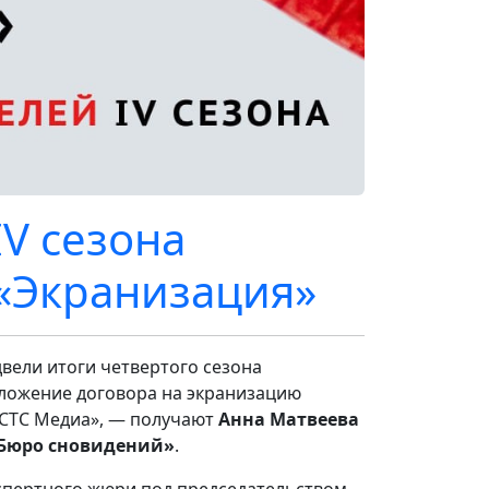
V сезона
 «Экранизация»
двели итоги четвертого сезона
дложение договора на экранизацию
«СТС Медиа», — получают
Анна Матвеева
«Бюро сновидений»
.
кспертного жюри под председательством