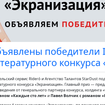
ъявлены победители I
тературного конкурса
ельский сервис Rideró и Агентство Талантов StarDust по
атурного конкурса «Экранизация». Главный приз — пре
ведения от генерального партнера конкурса, холдинга 
аном «Каждые сто лет»
и
Павел Волчик с романом 
атами 4 сезона конкурса «Экранизация», по решению э