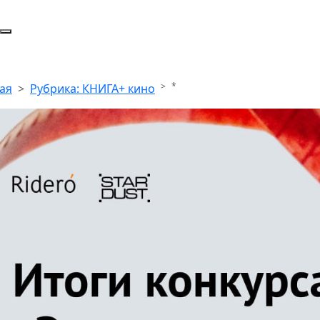
*
ая
Рубрика: КНИГА+ кино