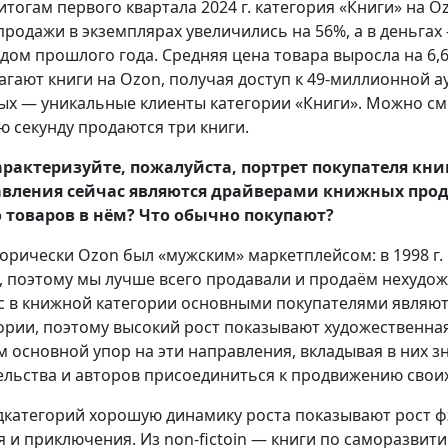
итогам первого квартала 2024 г. категория «Книги» н
 продажи в экземплярах увеличились на 56%, а в деньга
дом прошлого года. Средняя цена товара выросла на 6,6
агают книги на Ozon, получая доступ к 49-миллионной а
ых — уникальные клиенты категории «Книги». Можно сме
ю секунду продаются три книги.
рактеризуйте, пожалуйста, портрет покупателя кн
вления сейчас являются драйверами книжных прод
 товаров в нём? Что обычно покупают?
орически Ozon был «мужским» маркетплейсом: в 1998 г.
г, поэтому мы лучше всего продавали и продаём нехудо
с в книжной категории основными покупателями являют
ории, поэтому высокий рост показывают художественная 
м основной упор на эти направления, вкладывая в них 
ельства и авторов присоединиться к продвижению свои
дкатегорий хорошую динамику роста показывают рост фэ
я и приключения. Из non-fictoin — книги по саморазвит