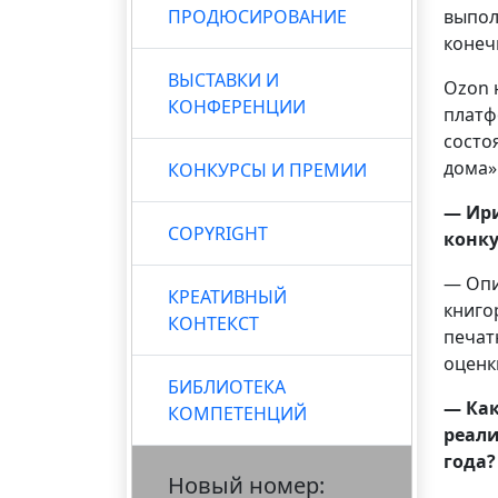
ПРОДЮСИРОВАНИЕ
выпол
конеч
ВЫСТАВКИ И
Ozon 
КОНФЕРЕНЦИИ
платф
состо
дома
КОНКУРСЫ И ПРЕМИИ
— Ири
COPYRIGHT
конк
— Опи
КРЕАТИВНЫЙ
книго
КОНТЕКСТ
печат
оценк
БИБЛИОТЕКА
— Как
КОМПЕТЕНЦИЙ
реали
года?
Новый номер: