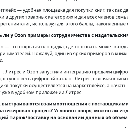
тплейс — удобная площадка для покупки книг, так как 
ки в других товарных категориях и для всех членов семь
ретении книг, используя для этого баллы, накопленные с
ь ли у Ozon примеры сотрудничества с издатель
n — это открытая площадка, где торговать может каждый
ринимателей. Пожалуй, один из ярких примеров в книжн
с.
3 г. Литрес и Ozon запустили интеграцию продажи цифро
доступен весь цифровой каталог Литрес, включая книги к
цикл покупки осуществляется на маркетплейсе, а начат
 уже в удобном приложении Литрес.
к выстраиваются взаимоотношения с поставщиками
атизирован процесс? Условно говоря, можно ли из
ий тираж/поставку на основании данных об объём