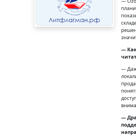
— Ozo
плани
показ
склад
решен
значи
— Как
чита
— Даж
локал
прода
понят
досту
внима
— Дра
подде
напра