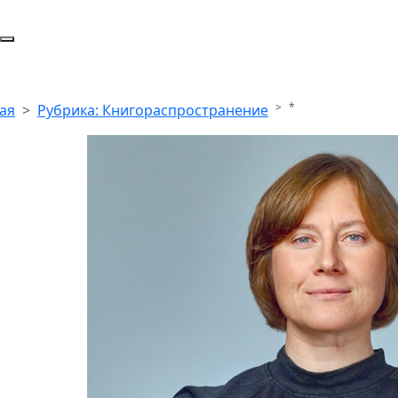
*
ая
Рубрика: Книгораспространение