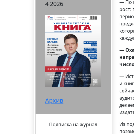
— По 
4 2026
рост:
перио
предл
котор
кажду
— Оха
напра
число
— Ист
и кни
сейча
аудит
Архив
делае
издат
Из по
Подписка на журнал
поэзи