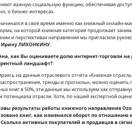
няют важную социальную функцию, обеспечивая доступ 
но, о бизнес-интересах.
начинался в своё время именно как книжный онлайн-маг
орма, на которой книжная категория продолжает заним
янии и перспективах направления мы пригласили руково
»
Ирину ЛИХОНКИНУ
.
на, как Вы оцениваете долю интернет-торговли н
урентный ландшафт?
раясь на данные отраслевого отчёта «Книжная отрасль 
распространение, тренды и прогнозы», можно оценить
ных книг в 50%, эти данные мы используем как отправну
и потенциала отрасли. Хотя, по нашей экспертной оцен
овы результаты работы книжного направления Ozon в
зовано книг, как изменился оборот по отношению 
 Сколько активных покупателей и продавцов в сегм