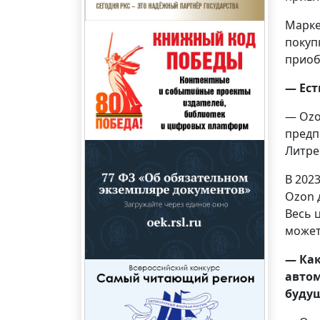
Марке
покуп
приоб
— Ест
— Ozo
предп
Литре
В 202
Ozon 
Весь 
может
— Ка
автом
будущ