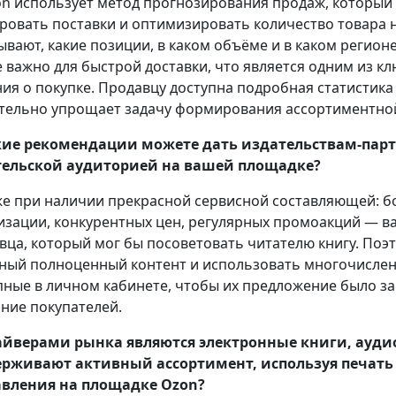
n использует метод прогнозирования продаж, который
ровать поставки и оптимизировать количество товара 
ывают, какие позиции, в каком объёме и в каком регио
е важно для быстрой доставки, что является одним из 
ия о покупке. Продавцу доступна подробная статистика
тельно упрощает задачу формирования ассортиментно
ие рекомендации можете дать издательствам-партн
тельской аудиторией на вашей площадке?
е при наличии прекрасной сервисной составляющей: бо
изации, конкурентных цен, регулярных промоакций — ва
вца, который мог бы посоветовать читателю книгу. Поэ
ный полноценный контент и использовать многочисле
пные в личном кабинете, чтобы их предложение было за
ние покупателей.
йверами рынка являются электронные книги, ауди
рживают активный ассортимент, используя печать 
вления на площадке Ozon?