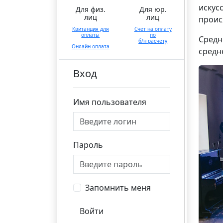
искусс
Для физ.
Для юр.
лиц
лиц
проис
Квитанция для
Счет на оплату
оплаты
по
Средн
б/н расчету
Онлайн оплата
средн
Вход
Имя пользователя
Пароль
Запомнить меня
Войти