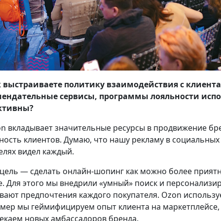
 выстраиваете политику взаимодействия с клиент
ендательные сервисы, программы лояльности испол
ктивны?
n вкладывает значительные ресурсы в продвижение бре
ность клиентов. Думаю, что нашу рекламу в социальных с
елях видел каждый.
цель — сделать онлайн-шопинг как можно более приятн
е. Для этого мы внедрили «умный» поиск и персонализ
вают предпочтения каждого покупателя. Ozon использу
мер мы геймифицируем опыт клиента на маркетплейсе,
екаем новых амбассадоров бренда.