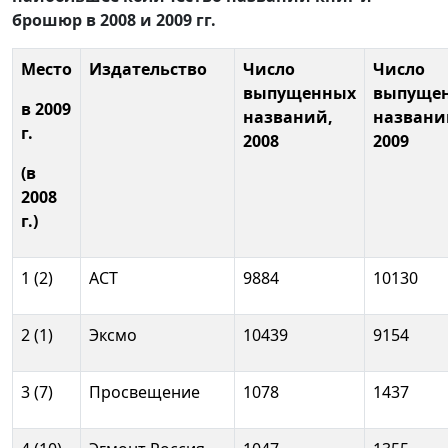
брошюр в 2008 и 2009 гг.
Место
Издательство
Число
Число
выпущенных
выпуще
в 2009
названий,
названи
г.
2008
2009
(в
2008
г.)
1 (2)
АСТ
9884
10130
2 (1)
Эксмо
10439
9154
3 (7)
Просвещение
1078
1437