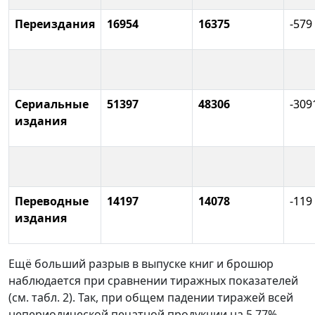
Переиздания
16954
16375
-579
Сериальные
51397
48306
-309
издания
Переводные
14197
14078
-119
издания
Ещё больший разрыв в выпуске книг и брошюр
наблюдается при сравнении тиражных показателей
(см. табл. 2). Так, при общем падении тиражей всей
непериодической печатной продукции на 5,77%,