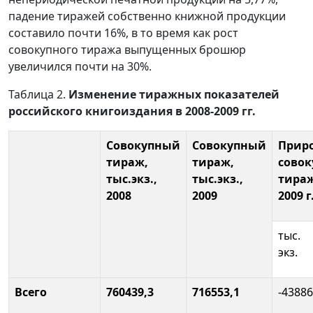
падение тиражей собственно книжной продукции
составило почти 16%, в то время как рост
совокупного тиража выпущенных брошюр
увеличился почти на 30%.
Таблица 2.
Изменение тиражных показателей
российского книгоиздания в 2008-2009 гг.
Совокупный
Совокупный
Прир
тираж,
тираж,
совок
тыс.экз.,
тыс.экз.,
тираж
2008
2009
2009 г
тыс.
экз.
Всего
760439,3
716553,1
-43886