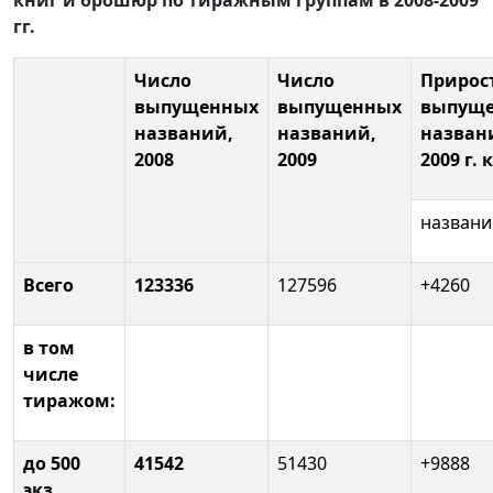
книг и брошюр по тиражным группам в 2008-2009
гг.
Число
Число
Прирос
выпущенных
выпущенных
выпущ
названий,
названий,
назван
2008
2009
2009 г. к
названи
Всего
123336
127596
+4260
в том
числе
тиражом:
до 500
41542
51430
+9888
экз.