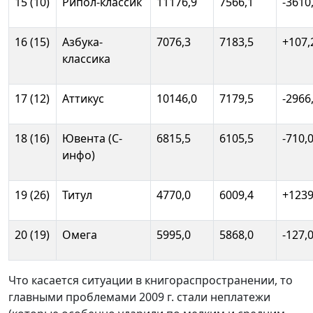
15 (10)
Рипол-классик
11176,9
7566,1
-3610
16 (15)
Азбука-
7076,3
7183,5
+107,
классика
17 (12)
Аттикус
10146,0
7179,5
-2966
18 (16)
Ювента (С-
6815,5
6105,5
-710,
инфо)
19 (26)
Титул
4770,0
6009,4
+1239
20 (19)
Омега
5995,0
5868,0
-127,
Что касается ситуации в книгораспространении, то
главными проблемами 2009 г. стали неплатежи