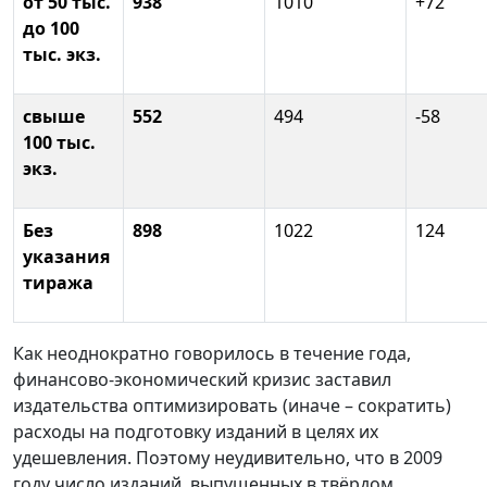
от 50 тыс.
938
1010
+72
до 100
тыс. экз.
свыше
552
494
-58
100 тыс.
экз.
Без
898
1022
124
указания
тиража
Как неоднократно говорилось в течение года,
финансово-экономический кризис заставил
издательства оптимизировать (иначе – сократить)
расходы на подготовку изданий в целях их
удешевления. Поэтому неудивительно, что в 2009
году число изданий, выпущенных в твёрдом