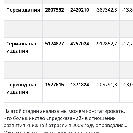
Переиздания
2807552
2420210
-387342,3
-13,
Сериальные
5174877
4257024
-917852,7
-17,
издания
Переводные
1577615
1371824
-205791,3
-13,
издания
На этой стадии анализа мы можем констатировать,
что большинство «предсказаний» в отношении
развития книжной отрасли в 2009 году оправдались.
Однако некоторым мрачным прогнозам,