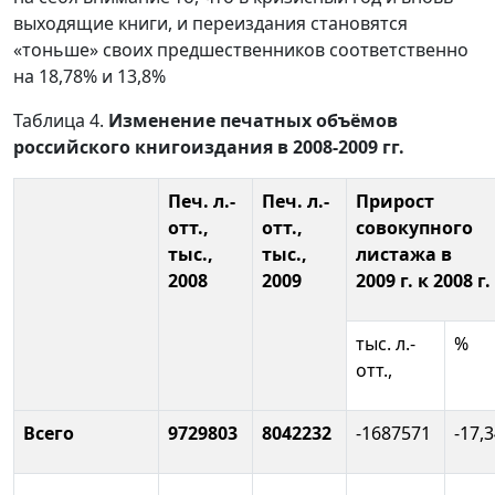
выходящие книги, и переиздания становятся
«тоньше» своих предшественников соответственно
на 18,78% и 13,8%
Таблица 4.
Изменение печатных объёмов
российского книгоиздания в 2008-2009 гг.
Печ. л.-
Печ. л.-
Прирост
отт.,
отт.,
совокупного
тыс.,
тыс.,
листажа в
2008
2009
2009 г. к 2008 г.
тыс. л.-
%
отт.,
Всего
9729803
8042232
-1687571
-17,