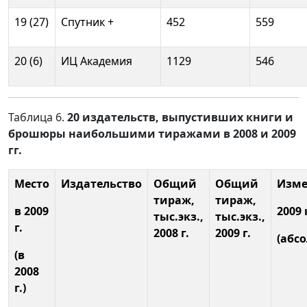
19 (27)
Спутник +
452
559
20 (6)
ИЦ Академия
1129
546
Таблица 6.
20 издательств, выпустивших книги и
брошюры наибольшими тиражами в 2008 и 2009
гг.
Место
Издательство
Общий
Общий
Изме
тираж,
тираж,
в 2009
2009 
тыс.экз.,
тыс.экз.,
г.
2008 г.
2009 г.
(абсо
(в
2008
г.)