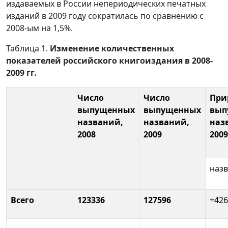
издаваемых в России непериодических печатных
изданий в 2009 году сократилась по сравнению с
2008-ым на 1,5%.
Таблица 1.
Изменение количественных
показателей российского книгоиздания в 2008-
2009 гг.
Число
Число
При
выпущенных
выпущенных
вып
названий,
названий,
наз
2008
2009
2009 
наз
Всего
123336
127596
+426