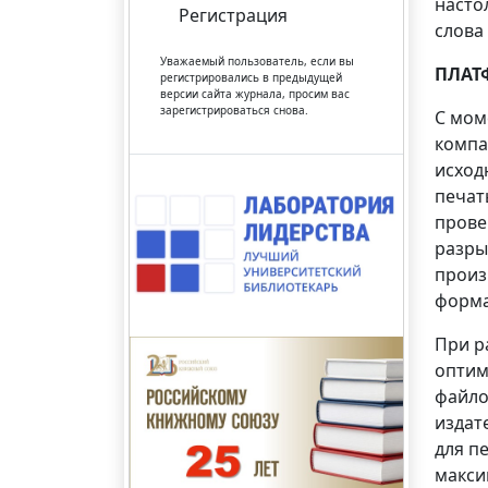
насто
Регистрация
слова 
Уважаемый пользователь, если вы
ПЛАТ
регистрировались в предыдущей
версии сайта журнала, просим вас
зарегистрироваться снова.
С мом
компа
исход
печат
прове
разры
произ
форма
При р
оптим
файло
издат
для п
макси