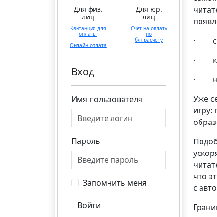
Для физ.
Для юр.
читат
лиц
лиц
появл
Квитанция для
Счет на оплату
оплаты
по
· с к
б/н расчету
Онлайн оплата
· как
Вход
· нас
Уже с
Имя пользователя
игру:
образ
Пароль
Подоб
ускор
читат
что э
Запомнить меня
с авт
Войти
Грани