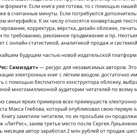
м формате. Если книга уже готова, то с помощью наше
же в считанные минуты. Если потребуются дополнительны
ом интерфейсе. К их числу относятся конвертация текст
тирование, корректура, вёрстка, дизайн обложек, печат
и по требованию, рекламное продвижение и пр. Неотъ
ет с онлайн-статистикой, аналитикой продаж и системо
жайшем будущем частью новой издательской платформы
ес: Самиздат»
— ресурс для независимых авторов. Это
кации электронных книг с лёгким входом: достаточно и
ть с помощью бесплатного конструктора обложку, выбра
пной многомиллионной аудитории читателей по всему м
из самых ярких примеров всех преимуществ электронно
ста Макса Глебова, который опубликовал свою первую эл
г. Книгу заметили читатели, по их просьбам он продолжи
ж «ЛитРес», заняв третье место после Сергея Лукьянен
ь месяцев автор заработал 2 млн рублей от продаж ше