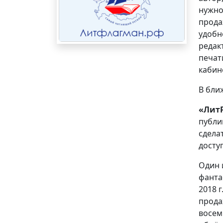
нужно
прода
удобн
редак
печат
кабин
В бли
«ЛитР
публи
сдела
досту
Один 
фанта
2018 
прода
восем