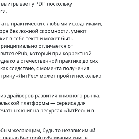
 выигрывает у PDF, поскольку
ги.
тать практически с любыми исходниками,
оря без ложной скромности, умеют
жит в себе текст и может быть
принципиально отличается от
овится ePub, который при корректной
днако в отечественной практике до сих
как следствие, с момента получения
итрину «ЛитРес» может пройти несколько
 из драйверов развития книжного рынка.
тельской платформы — сервиса для
чатных книг на ресурсах «ЛитРес» и в
юбым желающим, будь то независимый
с целью быстрой публикации книг в