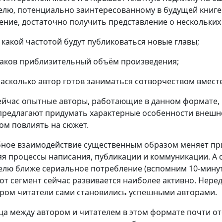
елю, потенциально заинтересованному в будущей книг
ение, достаточно получить представление о нескольких
акой частотой будут публиковаться новые главы;
ов приблизительный объём произведения;
колько автор готов заниматься сотворчеством вместе
ейчас опытные авторы, работающие в данном формате,
 предлагают придумать характерные особенности внешно
ом повлиять на сюжет.
ное взаимодействие существенным образом меняет при
яя процессы написания, публикации и коммуникации. А 
елю ближе сериальное потребление (вспомним 10-минутны
тот сегмент сейчас развивается наиболее активно. Нере
ором читатели сами становились успешными авторами.
ца между автором и читателем в этом формате почти отс