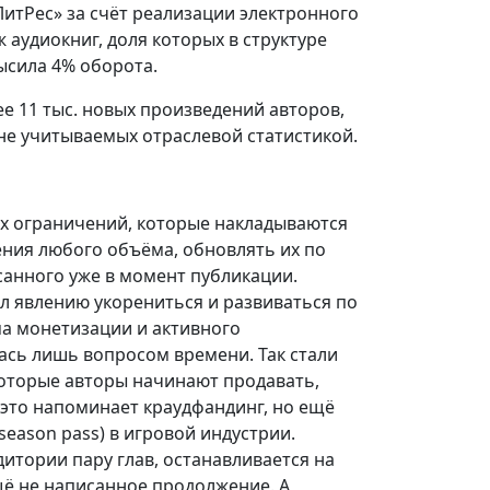
ЛитРес» за счёт реализации электронного
аудиокниг, доля которых в структуре
ысила 4% оборота.
ее 11 тыс. новых произведений авторов,
 не учитываемых отраслевой статистикой.
х ограничений, которые накладываются
ия любого объёма, обновлять их по
санного уже в момент публикации.
л явлению укорениться и развиваться по
ма монетизации и активного
сь лишь вопросом времени. Так стали
которые авторы начинают продавать,
 это напоминает краудфандинг, но ещё
eason pass) в игровой индустрии.
итории пару глав, останавливается на
щё не написанное продолжение. А