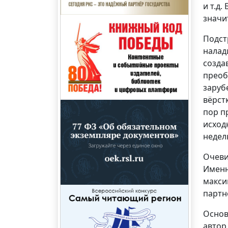
и т.д
значи
Подст
налад
созда
преоб
заруб
вёрст
пор п
исход
недел
Очеви
Именн
макси
партн
Основ
автор