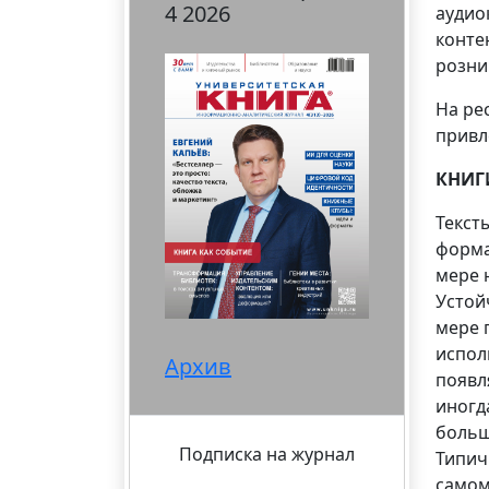
4 2026
аудио
конте
розни
На ре
привл
КНИГ
Текст
форма
мере 
Устой
мере 
испол
Архив
появл
иногд
больш
Подписка на журнал
Типич
самом