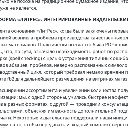
лько не похожа на традиционное бумажное издание, чт
уже не является.
ФОРМА «ЛИТРЕС». ИНТЕГРИРОВАННЫЕ ИЗДАТЕЛЬСКИ
ента основания «ЛитРес», когда были заключены первые
нией возникла проблема производства качественных эл
ных материалов. Практически всегда это была PDF-копи
ь, что, по сути, означало необходимость работ по расп
рке (spell checking) с целью устранения типичных ошиб
вов абзацев, пробелов, неверно распознанных символов
водственный цикл, который требовал немало времени п
те fb2 для дальнейшего размещения на витринах магаз
асширении ассортимента и увеличении количества пол
изации: мы, с одной стороны, учились быстрее и эффе
в в разных форматах, с другой — проводили консультац
ельствами, объясняя им важность дополнительной под
ечати. Некоторые издательства поддержали наши иници
мум на то, чтобы передавать исходный комплект вёрстк