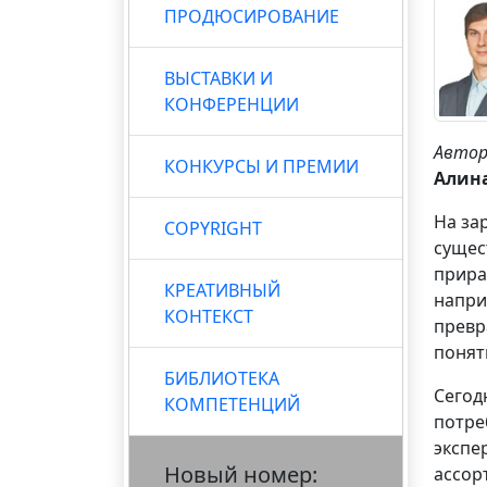
ПРОДЮСИРОВАНИЕ
ВЫСТАВКИ И
КОНФЕРЕНЦИИ
Авто
КОНКУРСЫ И ПРЕМИИ
Алин
На за
COPYRIGHT
сущес
прира
КРЕАТИВНЫЙ
напри
КОНТЕКСТ
превр
понят
БИБЛИОТЕКА
Сегод
КОМПЕТЕНЦИЙ
потре
экспе
Новый номер:
ассор