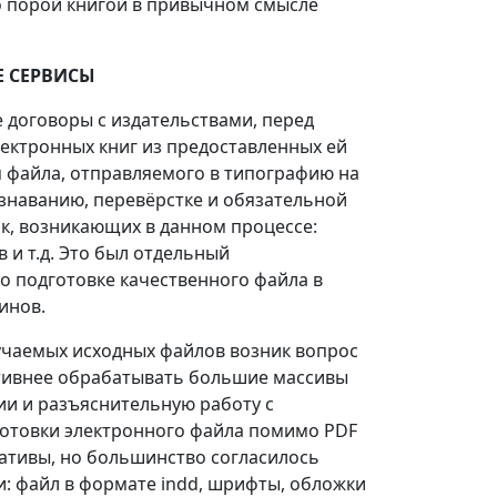
о порой книгой в привычном смысле
Е СЕРВИСЫ
 договоры с издательствами, перед
ектронных книг из предоставленных ей
я файла, отправляемого в типографию на
ознаванию, перевёрстке и обязательной
ок, возникающих в данном процессе:
 и т.д. Это был отдельный
о подготовке качественного файла в
инов.
учаемых исходных файлов возник вопрос
ктивнее обрабатывать большие массивы
ии и разъяснительную работу с
готовки электронного файла помимо PDF
ативы, но большинство согласилось
и: файл в формате indd, шрифты, обложки