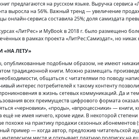
книг предлагаются на русском языке. Выручка сервиса «
нта выросла на 56%. Важный тренд — увеличение продаж 
цы онлайн-сервиса составила 25%; доля самиздата прев
сурсах «ЛитРес» и MyBook в 2018 г. было размещено бол
ечённых в рамках проекта «ЛитРес:Самиздат», но никак
И «НА ЛЕТУ»
ы, опубликованные подобным образом, не имеют никаки
том традиционной книги. Можно размещать произведен
необходимости, общаться с читателями по поводу напи
чивый интерес потребителей к такому контенту позволи
проникновения в жизнь сетевых коммуникаций. Да и те
ьзования всех преимуществ цифрового формата оказала
яться «черновики», «проды», «впроцессники» — книги, 
а ещё не имея ничего, кроме идеи. В некоторой степени
е похоже на практику продажи сезонных абонементов (s
ный пример — когда автор, предложив читательской ауд
 интересном месте и открывает платную подписку на е