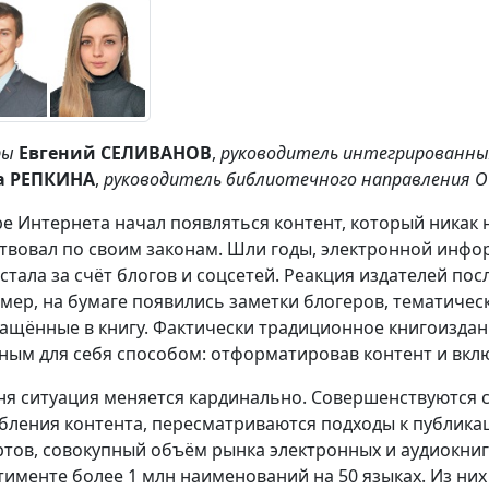
ры
Евгений СЕЛИВАНОВ
,
руководитель интегрированных
а РЕПКИНА
,
руководитель библиотечного направления 
ре Интернета начал появляться контент, который никак 
твовал по своим законам. Шли годы, электронной инфо
стала за счёт блогов и соцсетей. Реакция издателей по
мер, на бумаге появились заметки блогеров, тематиче
ащённые в книгу. Фактически традиционное книгоиздан
ным для себя способом: отформатировав контент и вкл
ня ситуация меняется кардинально. Совершенствуются 
бления контента, пересматриваются подходы к публика
ртов, совокупный объём рынка электронных и аудиокниг в 
тименте более 1 млн наименований на 50 языках. Из них 