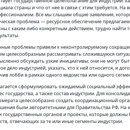
ствует государственное целеполагание для индустрии: ка
циала страны и что от неё в связи с этим требуется. На
фессионализм. Все мы слышим общие заявления, которы
ческая проблема — ресурсное обеспечение предлагаемы
сны с каким-либо конкретным действием, трудно найти то
зультаты.
нные проблемы привели к неконтролируемому сокращен
ем целесообразным рассматривать сложившуюся ситуац
ысленно обсуждать узкие инициативы; они не могут бы
ое дело индустрией, указать, кто к ней относится, и дог
чив лобби в рамках одного ведомства или одного сегме
агается сформулировать ожидаемый социальный эффект
ес государства, а также состав индустрии. Для консоли
омерата целесообразно создать координационный орган
ешения были авторитетными для Правительства РФ. На 
и государственных органов и проекты, которые должны
ств, отвечающих за те или иные сегменты индустрии.