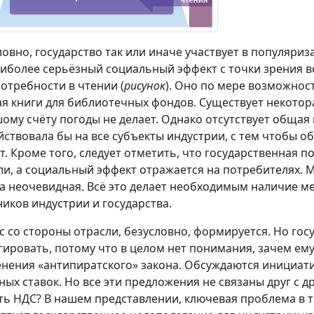
ловно, государство так или иначе участвует в популяриз
аиболее серьёзный социальный эффект с точки зрения в
потребности в чтении (
рисунок
). Оно по мере возможнос
ая книги для библиотечных фондов. Существует некотор
ому счёту погоды не делает. Однако отсутствует общая 
йствовала бы на все субъекты индустрии, с тем чтобы
т. Кроме того, следует отметить, что государственная 
ли, а социальный эффект отражается на потребителях. 
а неочевидная. Всё это делает необходимым наличие м
ников индустрии и государства.
с со стороны отрасли, безусловно, формируется. Но госуд
гировать, потому что в целом нет понимания, зачем ему 
нения «антипиратского» закона. Обсуждаются инициати
ных ставок. Но все эти предложения не связаны друг с д
ть НДС? В нашем представлении, ключевая проблема в 