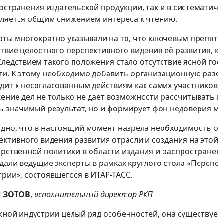
остранения издательской продукции, так и в системати
бляется общим снижением интереса к чтению.
рты многократно указывали на то, что ключевым препят
ствие целостного перспективного видения её развития, 
Следствием такого положения стало отсутствие ясной г
ти. К этому необходимо добавить организационную раз
дит к несогласованным действиям как самих участников,
ение дел не только не даёт возможности рассчитывать 
ь значимый результат, но и формирует фон недоверия 
дно, что в настоящий момент назрела необходимость 
ективного видения развития отрасли и создания на это
арственной политики в области издания и распространен
дали ведущие эксперты в рамках круглого стола «Перс
трии», состоявшегося в ИТАР-ТАСС.
л ЗОТОВ
,
исполнительный директор РКП
жной индустрии целый ряд особенностей, она существуе