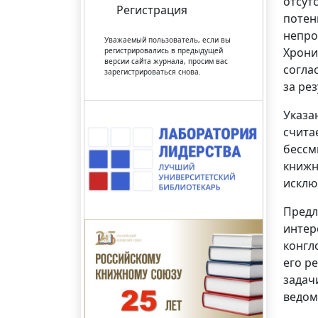
отсут
Регистрация
потен
непро
Уважаемый пользователь, если вы
Хрони
регистрировались в предыдущей
версии сайта журнала, просим вас
согла
зарегистрироваться снова.
за ре
Указа
счита
бессм
книжн
исклю
Предл
интер
конгл
его р
задач
ведом