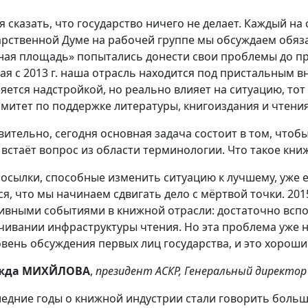
я сказать, что государство ничего не делает. Каждый на 
арственной Думе на рабочей группе мы обсуждаем обяз
ная площадь» попытались донести свои проблемы до пр
ая с 2013 г. наша отрасль находится под пристальным в
ляется надстройкой, но реально влияет на ситуацию, т
омитет по поддержке литературы, книгоиздания и чтения
вительно, сегодня основная задача состоит в том, чтоб
 встаёт вопрос из области терминологии. Что такое кни
осылки, способные изменить ситуацию к лучшему, уже ес
ся, что мы начинаем сдвигать дело с мёртвой точки. 20
ивными событиями в книжной отрасли: достаточно вспо
чивании инфраструктуры чтения. Но эта проблема уже н
овень обсуждения первых лиц государства, и это хороши
жда МИХЙЛОВА
,
президент АСКР, Генеральный директор
ледние годы о книжной индустрии стали говорить больше