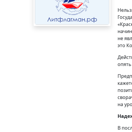
Нельз
Госуд
«Крас
начин
не яв
это К
Дейст
опять
Предп
кажет
позит
свора
на ур
Наде
В пос