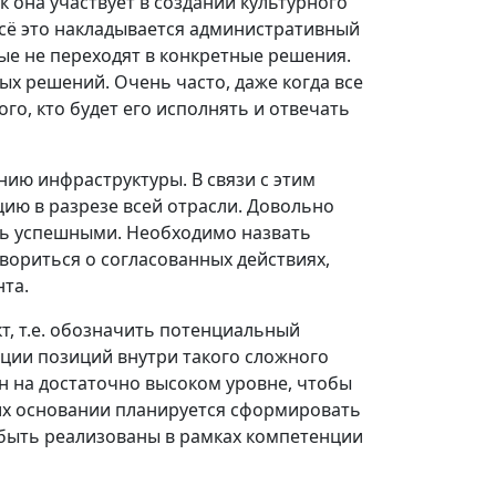
к она участвует в создании культурного
 всё это накладывается административный
е не переходят в конкретные решения.
х решений. Очень часто, даже когда все
го, кто будет его исполнять и отвечать
ию инфраструктуры. В связи с этим
ию в разрезе всей отрасли. Довольно
ть успешными. Необходимо назвать
овориться о согласованных действиях,
нта.
, т.е. обозначить потенциальный
дации позиций внутри такого сложного
 на достаточно высоком уровне, чтобы
их основании планируется сформировать
 быть реализованы в рамках компетенции