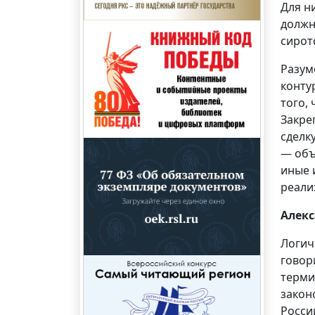
Для н
должн
сирот
Разум
конту
того,
Закре
сделк
— объ
иные 
реали
Алек
Логич
говор
терми
закон
Росси