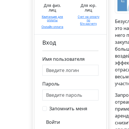
Для физ.
Для юр.
лиц
лиц
Квитанция для
Счет на оплату
оплаты
по
Безус
б/н расчету
Онлайн оплата
это н
него 
Вход
закуп
больш
возде
Имя пользователя
эффек
отрас
весьм
участ
Пароль
Запро
отреа
Запомнить меня
приме
аренд
Войти
снизи