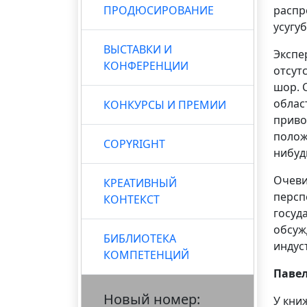
ПРОДЮСИРОВАНИЕ
распр
усугу
ВЫСТАВКИ И
Экспе
КОНФЕРЕНЦИИ
отсут
шор. 
облас
КОНКУРСЫ И ПРЕМИИ
приво
полож
COPYRIGHT
нибуд
Очеви
КРЕАТИВНЫЙ
персп
КОНТЕКСТ
госуд
обсуж
БИБЛИОТЕКА
индус
КОМПЕТЕНЦИЙ
Паве
Новый номер:
У кни