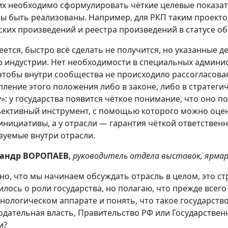
их необходимо сформулировать чёткие целевые показат
ы быть реализованы. Например, для РКП таким проект
ских произведений и реестра произведений в статусе о
еется, быстро всё сделать не получится, но указанные 
р индустрии. Нет необходимости в специальных админис
 чтобы внутри сообщества не происходило рассогласова
пление этого положения либо в законе, либо в стратег
у»: у государства появится чёткое понимание, что оно п
ективный инструмент, с помощью которого можно оцени
инициативы, а у отрасли — гарантия чёткой ответственн
зуемые внутри отрасли.
сандр ВОРОПАЕВ
,
руководитель отдела выставок, ярмар
но, что мы начинаем обсуждать отрасль в целом, это ст
илось о роли государства, но полагаю, что прежде всего
нологическом аппарате и понять, что такое государств
одательная власть, Правительство РФ или Государствен
и?