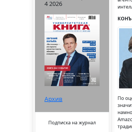
4 2026
интел
КОНЪ
Архив
По оц
значи
намно
Amazo
Подписка на журнал
тради