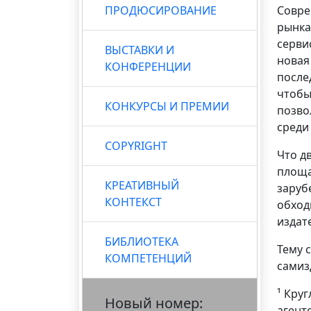
ПРОДЮСИРОВАНИЕ
Совре
рынка
серви
ВЫСТАВКИ И
новая
КОНФЕРЕНЦИИ
после
чтобы
КОНКУРСЫ И ПРЕМИИ
позво
среди
COPYRIGHT
Что д
площа
КРЕАТИВНЫЙ
заруб
КОНТЕКСТ
обход
издат
БИБЛИОТЕКА
Тему 
КОМПЕТЕНЦИЙ
самиз
¹ Кру
Новый номер:
агент