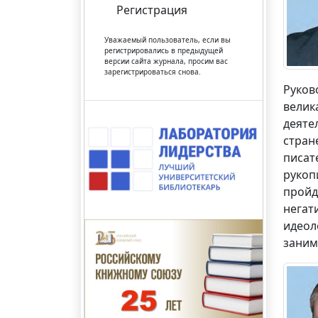
Регистрация
Уважаемый пользователь, если вы
регистрировались в предыдущей
версии сайта журнала, просим вас
зарегистрироваться снова.
Руков
велик
деяте
стран
писат
рукоп
пройд
негат
идеол
заним