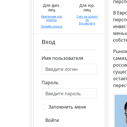
персп
Для физ.
Для юр.
лиц
лиц
В Евр
Квитанция для
Счет на оплату
персп
оплаты
по
б/н расчету
инвес
Онлайн оплата
меньш
собст
Вход
Рынок
Имя пользователя
самиз
росси
сущес
остаё
Пароль
перес
Запомнить меня
Войти