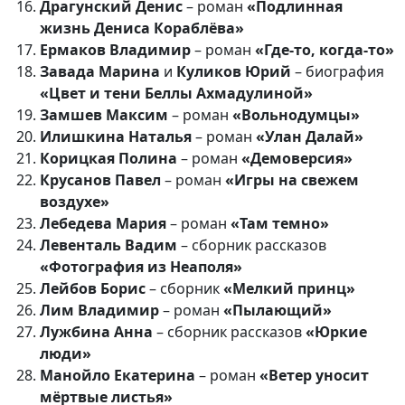
Драгунский Денис
– роман
«Подлинная
жизнь Дениса Кораблёва»
Ермаков Владимир
– роман
«Где-то, когда-то»
Завада Марина
и
Куликов Юрий
– биография
«Цвет и тени Беллы Ахмадулиной»
Замшев Максим
– роман
«Вольнодумцы»
Илишкина Наталья
– роман
«Улан Далай»
Корицкая Полина
– роман
«Демоверсия»
Крусанов Павел
– роман
«Игры на свежем
воздухе»
Лебедева Мария
– роман
«Там темно»
Левенталь Вадим
– сборник рассказов
«Фотография из Неаполя»
Лейбов Борис
– сборник
«Мелкий принц»
Лим Владимир
– роман
«Пылающий»
Лужбина Анна
– сборник рассказов
«Юркие
люди»
Манойло Екатерина
– роман
«Ветер уносит
мёртвые листья»