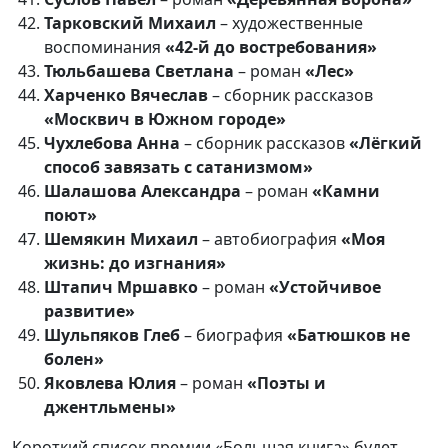
Тарковский Михаил
– художественные
воспоминания
«42-й до востребования»
Тюльбашева Светлана
– роман
«Лес»
Харченко Вячеслав
– сборник рассказов
«Москвич в Южном городе»
Чухлебова Анна
– сборник рассказов
«Лёгкий
способ завязать с сатанизмом»
Шалашова Александра
– роман
«Камни
поют»
Шемякин Михаил
– автобиография
«Моя
жизнь: до изгнания»
Штапич Мршавко
– роман
«Устойчивое
развитие»
Шульпяков Глеб
– биография
«Батюшков не
болен»
Яковлева Юлия
– роман
«Поэты и
джентльмены»
Короткий список премии «Большая книга» будет