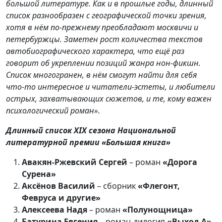
большой литературе. Как и в прошлые годы, длинный
список разнообразен с географической точки зрения,
хотя в нём по-прежнему преобладают москвичи и
петербуржцы. Заметен рост количества текстов
автобиографического характера, что ещё раз
говорит об укреплении позиций жанра нон-фикшн.
Список многогранен, в нём смогут найти для себя
что-то интересное и читатели-эстеты, и любители
острых, захватывающих сюжетов, и те, кому важен
психологический роман».
Длинный список XIX сезона Национальной
литературной премии «Большая книга»
Авакян-Ржевский Сергей
– роман
«Дорога
Сурена»
Аксёнов Василий
– сборник
«Флегонт,
Февруса и другие»
Алексеева Надя
– роман
«Полунощница»
Батурина Евгения
– роман-дилогия
«Выход А»