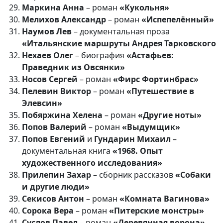
Маркина Анна
– роман
«Кукольня»
Мелихов Александр
– роман
«Испепелённый»
Наумов Лев
– документальная проза
«Итальянские маршруты Андрея Тарковского
Нехаев Олег
– биография
«Астафьев:
Праведник из Овсянки»
Носов Сергей
– роман
«Фирс Фортинбрас»
Пелевин Виктор
– роман
«Путешествие в
Элевсин»
Побяржина Хелена
– роман
«Другие ноты»
Попов Валерий
– роман
«Выдумщик»
Попов Евгений
и
Гундарин Михаил
–
документальная книга
«1968. Опыт
художественного исследования»
Прилепин Захар
– сборник рассказов
«Собаки
и другие люди»
Секисов Антон
– роман
«Комната Вагинова»
Сорока Вера
– роман
«Питерские монстры»
Суслов Павел
– роман
«Деревянная ворона»