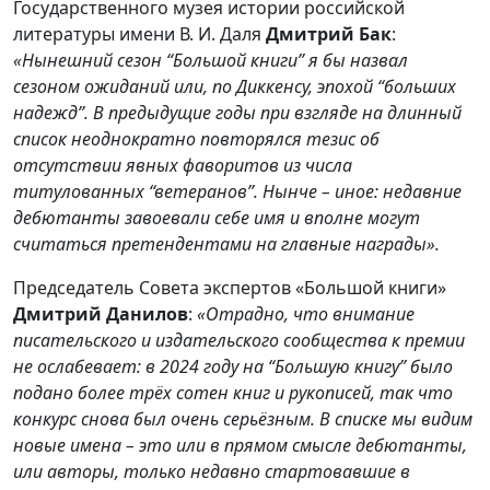
Государственного музея истории российской
литературы имени В. И. Даля
Дмитрий Бак
:
«Нынешний сезон “Большой книги” я бы назвал
сезоном ожиданий или, по Диккенсу, эпохой “больших
надежд”. В предыдущие годы при взгляде на длинный
список неоднократно повторялся тезис об
отсутствии явных фаворитов из числа
титулованных “ветеранов”. Нынче – иное: недавние
дебютанты завоевали себе имя и вполне могут
считаться претендентами на главные награды».
Председатель Совета экспертов «Большой книги»
Дмитрий Данилов
:
«Отрадно, что внимание
писательского и издательского сообщества к премии
не ослабевает: в 2024 году на “Большую книгу” было
подано более трёх сотен книг и рукописей, так что
конкурс снова был очень серьёзным. В списке мы видим
новые имена – это или в прямом смысле дебютанты,
или авторы, только недавно стартовавшие в