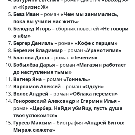
и «Кризис Ж»
Бевз Иван
– роман
«Чем мы занимались,
пока вы учили нас жить»
Белодед Игорь
– сборник повестей
«Не говори
о нём»
Бергер Даниэль
– роман
«Кофе с перцем»
Березин Владимир
– роман
«Уранотипия»
Благова Даша
– роман
«Течения»
Бобылёва Дарья
– роман
«Магазин работает
до наступления тьмы»
Вагнер Яна
– роман
«Тоннель»
Варламов Алексей
– роман
«Одсун»
Волос Андрей
– роман
«Облака перемен»
Гоноровский Александр
и
Егармин Илья
–
роман
«Цербер. Найди убийцу, пусть душа
твоя успокоится»
Гуреев Максим
– биография
«Андрей Битов:
Мираж сюжета»