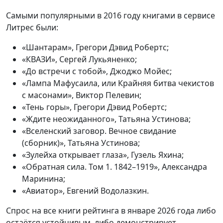
Самыми популярными в 2016 году книгами в сервисе
Литрес были:
«Шантарам», Грегори Дэвид Робертс;
«КВАЗИ», Сергей Лукьяненко;
«До встречи с тобой», Джоджо Мойес;
«Лампа Мафусаила, или Крайняя битва чекистов
с масонами», Виктор Пелевин;
«Тень горы», Грегори Дэвид Робертс;
«Ждите неожиданного», Татьяна Устинова;
«Вселенский заговор. Вечное свидание
(сборник)», Татьяна Устинова;
«Зулейха открывает глаза», Гузель Яхина;
«Обратная сила. Том 1. 1842–1919», Александра
Маринина;
«Авиатор», Евгений Водолазкин.
Спрос на все книги рейтинга в январе 2026 года либо
остаётся устойчивым, либо демонстрирует