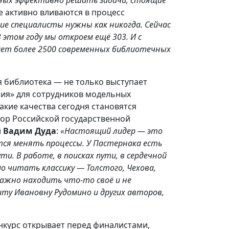
е активно вливаются в процесс
ие специалисты нужны как никогда. Сейчас
 этом году мы откроем ещё 303. И с
удет более 2500 современных библиотечных
я библиотека — не только выступает
ия» для сотрудников модельных
какие качества сегодня становятся
ор Российской государственной
и
Вадим Дуда
:
«Настоящий лидер — это
ится менять процессы. У Пастернака есть
ти. В работе, в поисках пути, в сердечной
о читать классику — Толстого, Чехова,
важно находить что-то своё и не
ту Ивановну Рудомино и других авторов,
нкурс открывает перед финалистами,