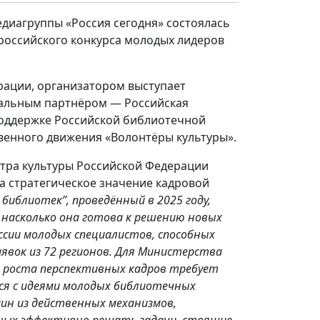
диагруппы «Россия сегодня» состоялась
ероссийского конкурса молодых лидеров
рации, организатором выступает
ральным партнёром — Российская
поддержке Российской библиотечной
венного движения «Волонтёры культуры».
стра культуры Российской Федерации
а стратегическое значение кадровой
 библиотек”, проведённый в 2025 году,
 насколько она готова к решению новых
ссии молодых специалистов, способных
вок из 72 регионов. Для Министерства
о роста перспективных кадров требует
ься с идеями молодых библиотечных
дин из действенных механизмов,
бных эффективно решать задачи, стоящие