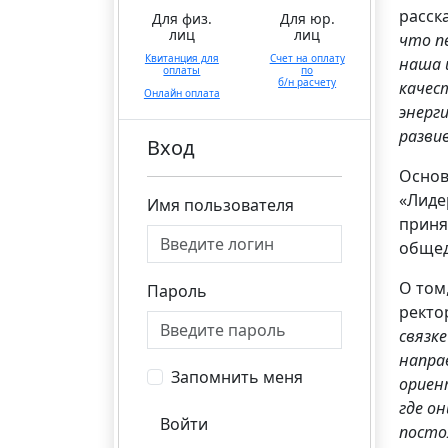
расск
Для физ.
Для юр.
лиц
лиц
что п
Квитанция для
Счет на оплату
наша 
оплаты
по
б/н расчету
качес
Онлайн оплата
энерг
разви
Вход
Основ
«Лиде
Имя пользователя
приня
общед
О том
Пароль
ректо
связк
напра
Запомнить меня
ориен
где о
Войти
посто