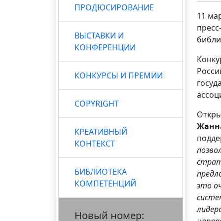
ПРОДЮСИРОВАНИЕ
11 ма
пресс
ВЫСТАВКИ И
библи
КОНФЕРЕНЦИИ
Конку
Росси
КОНКУРСЫ И ПРЕМИИ
госуд
ассоц
COPYRIGHT
Откры
Жанна
КРЕАТИВНЫЙ
подде
КОНТЕКСТ
позво
страт
БИБЛИОТЕКА
предл
КОМПЕТЕНЦИЙ
это о
систе
лидер
Новый номер:
напра