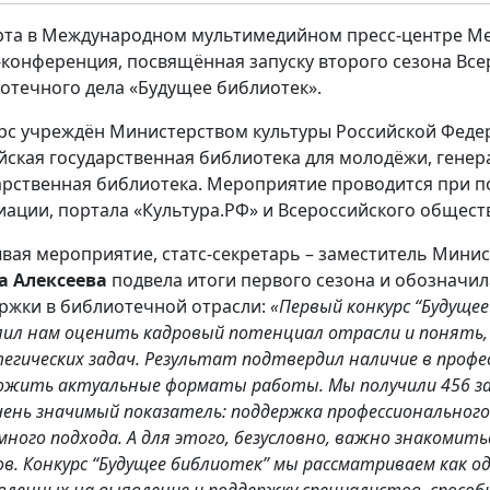
рта в Международном мультимедийном пресс-центре Ме
-конференция, посвящённая запуску второго сезона Вс
отечного дела «Будущее библиотек».
рс учреждён Министерством культуры Российской Феде
йская государственная библиотека для молодёжи, гене
арственная библиотека. Мероприятие проводится при 
иации, портала «Культура.РФ» и Всероссийского общест
вая мероприятие, статс-секретарь – заместитель Мини
 Алексеева
подвела итоги первого сезона и обозначил
ржки в библиотечной отрасли:
«Первый конкурс “Будущее
лил нам оценить кадровый потенциал отрасли и понять,
егических задач. Результат подтвердил наличие в профе
ожить актуальные форматы работы. Мы получили 456 зая
чень значимый показатель: поддержка профессиональног
много подхода. А для этого, безусловно, важно знакомит
ов. Конкурс “Будущее библиотек” мы рассматриваем как о
вленных на выявление и поддержку специалистов, спосо