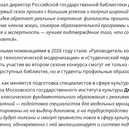
азал директор Российской государственной библиотеки
ервый сезон прошёл с большим успехом и получил широкий 
идея обретает реальные очертания: финалисты прошлого
тве членов жюри, спикеров образовательной программы и
ия и экспертность — лучшее подтверждение того, что с
вается».
ными номинациями в 2026 году стали: «Руководитель ко
р технологической модернизации» и «Студенческий лид
ть участие во втором сезоне конкурса смогут не тольк
оступных библиотек, но и студенты профильных образо
, как меняется подготовка специалистов в сфере культ
ра Московского государственного института культуры
Д
е классического фундаментального образования с реалиями
влений — подготовка специалистов для модельных муниц
тированы не на выдачу дипломов, а на трудоустройство 
ни будут полезны и смогут привнести новое в сферу куль
янно, одновременно с ней эволюционирует и система под