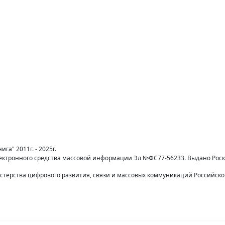
га" 2011г. - 2025г.
лектронного средства массовой информации Эл №ФС77-56233. Выдано Рос
терства цифрового развития, связи и массовых коммуникаций Российск