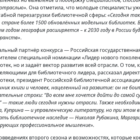
 отраслью».
Она отметила, что молодые специалисты уж
абной перезагрузки библиотечной сферы:
«Сегодня так
 в стране более 1500 обновлённых модельных библиотек. В
м годом география расширяется – к 2030 году в России б
ранств»
.
альный партнёр конкурса — Российская государственна
ителем специальной номинации «Лидер нового поколен
отек, но и задаёт вектор развития всей отрасли. О том, 
еляющими для библиотечного лидера, рассказал директ
отеки, президент Российской библиотечной ассоциаци
нник книги и человек, нацеленный на развитие: он не бо
тельные строки: “Во всем мне хочется дойти до самой су
” — такие люди сегодня нужны отрасли. Также необходим
а, Куприна — и управленческую литературу, но при этом 
ать библиотечное наследие — Николая Рубакина, Маргари
рующих профессиональное мышление».
овведениях второго сезона и возможностях, которые ко