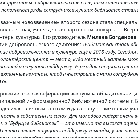
м коррективы в образовательное поле, тем качественне
 пополняют ряды сотрудников лучших библиотек стран
 важным нововведением второго сезона стала специал
вольчества», учреждённая партнёром конкурса — Все
нтёры культуры». Его руководитель
Милена Богданова
тии добровольческого движения:
«Библиотеки стали одн
тие добровольчества в культуре ещё в 2018 году. Сегодн
волонтёрский центр — место, куда местный житель мож
ативой и получить поддержку. Учреждая специальную н
 активные команды, чтобы выстроить с ними сотруднич
х».
ершение пресс-конференции выступила обладательница 
ипальной информационной библиотечной системы г. 
оделилась личным опытом и дала напутствие новым уч
нность в собственных силах. Для молодого лидера очень
н, а “Будущее библиотек” — это именно та высокая оце
 Я стала сильнее ощущать поддержку команды, у нас появи
тельно подавайте заявки, выходите за рамки привычного