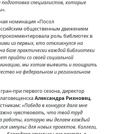
е подготовка специалистов, которые
ы».
ьная номинация «Посол
российским общественным движением
прокомментировала роль библиотек в
ими из первых, кто откликнулся на
я на базе практически каждой библиотеки
ет прийти со своей социальной
оминацию, мы хотим выявить и поощрить
ество на федеральном и региональном
гран-при первого сезона, директор
Благовещенска
Александра Рихновец
.
астникам:
«Победа в конкурсе дала мне
 важно чувствовать, что твой труд
нка работы, которую мы делаем каждый
лся импульс для новых проектов. Коллеги,
 — благодаря этому мы все растём, а