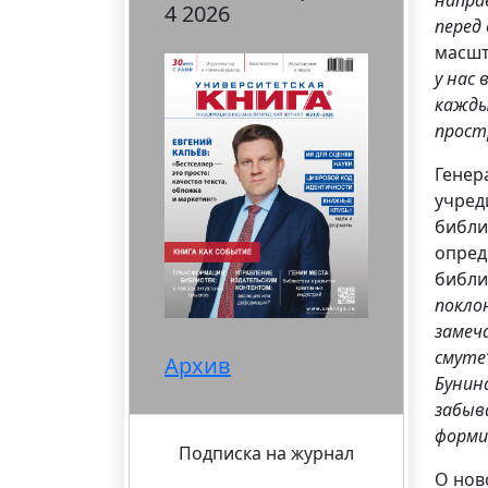
4 2026
перед
масшт
у нас
кажды
прост
Генер
учред
библи
опред
библи
покло
замеча
смуте
Архив
Бунин
забыв
форми
Подписка на журнал
О нов