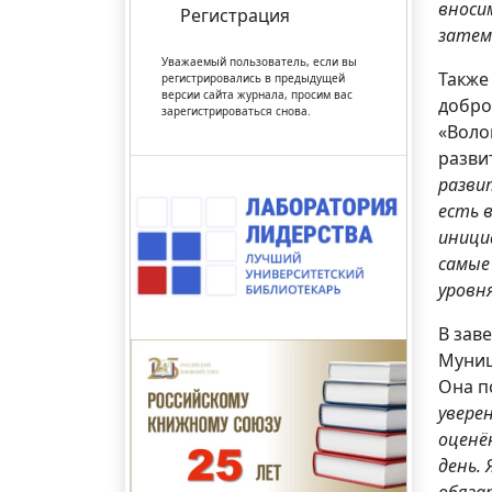
вноси
Регистрация
затем
Уважаемый пользователь, если вы
Также
регистрировались в предыдущей
версии сайта журнала, просим вас
добро
зарегистрироваться снова.
«Воло
разви
разви
есть 
иници
самые
уровня
В зав
Муниц
Она п
увере
оценё
день.
обяза