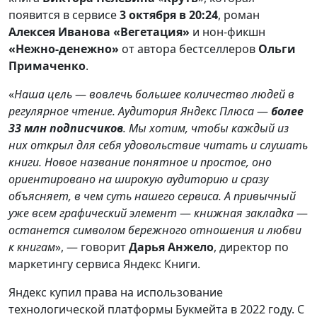
появится в сервисе
3 октября в 20:24
, роман
Алексея Иванова «Вегетация»
и нон-фикшн
«Нежно-денежно»
от автора бестселлеров
Ольги
Примаченко
.
«
Наша цель
—
вовлечь большее количество людей в
регулярное чтение. Аудитория Яндекс Плюса
—
более
33 млн подписчиков
. Мы хотим, чтобы каждый из
них открыл для себя удовольствие читать и слушать
книги. Новое название понятное и простое, оно
ориентировано на широкую аудиторию и сразу
объясняет, в чем суть нашего сервиса. А привычный
уже всем графический элемент
—
книжная закладка
—
останется символом бережного отношения и любви
к книгам
», — говорит
Дарья Анжело
, директор по
маркетингу сервиса Яндекс Книги.
Яндекс купил права на использование
технологической платформы Букмейта в 2022 году. С