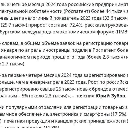
рвые четыре месяца 2024 года российские предпринима
лектуальной собственности (Роспатент) более 44 тысяч 
ревышает аналогичный показатель 2023 года (33,6 тысяч)
 (25,7 тысяч) прирост составил 72,4%, рассказал руково
бургском международном экономическом форуме (ПМЭФ
о словам, в общем объеме заявок на регистрацию товар
С января по апрель иностранцы подали в Роспатент более
 аналогичном периоде прошлого года (более 2,8 тысяч) 
 2,7 тысяч).
о за первые четыре месяца 2024 года зарегистрировано 
ольше, чем в январе-апреле 2023 года. Рост по российск
зарегистрировано свыше 25 тысяч новых брендов отечес
ранным – 5% (около 2,3 тысяч)», – пояснил
Юрий Зубов
.
и популярными отраслями для регистрации товарных зна
аммное обеспечение, электроника и смартфоны (17,5%)
%), печатная продукция и канцелярские принадлежности 
, мука и зерновые (11,3%).