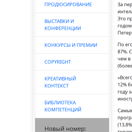
ПРОДЮСИРОВАНИЕ
За пе
интел
Это п
ВЫСТАВКИ И
годом
КОНФЕРЕНЦИИ
Петер
По ег
КОНКУРСЫ И ПРЕМИИ
87%. 
чем в
COPYRIGHT
(более
«Всег
КРЕАТИВНЫЙ
12% б
КОНТЕКСТ
году 
иност
БИБЛИОТЕКА
КОМПЕТЕНЦИЙ
Самым
прогр
(13,8
Новый номер:
товары