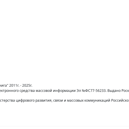
га" 2011г. - 2025г.
лектронного средства массовой информации Эл №ФС77-56233. Выдано Рос
терства цифрового развития, связи и массовых коммуникаций Российск