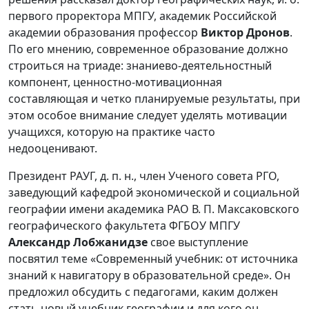
первого проректора МПГУ, академик Российской
академии образования профессор
Виктор Дронов
.
По его мнению, современное образование должно
строиться на триаде: знаниево-деятельностный
компонент, ценностно-мотивационная
составляющая и четко планируемые результаты, при
этом особое внимание следует уделять мотивации
учащихся, которую на практике часто
недооценивают.
Президент РАУГ, д. п. н., член Ученого совета РГО,
заведующий кафедрой экономической и социальной
географии имени академика РАО В. П. Максаковского
географического факультета ФГБОУ МПГУ
Александр Лобжанидзе
свое выступление
посвятил теме «Современный учебник: от источника
знаний к навигатору в образовательной среде». Он
предложил обсудить с педагогами, каким должен
стать новый учебник географии и для кого он