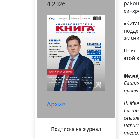
4 2026
район
синхр
«Кита
подде
жизни
Пригл
этой 
Между
Башко
проек
III М
Архив
Состо
свыше
напис
Подписка на журнал
предс