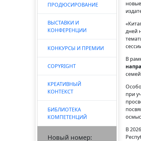
новые
ПРОДЮСИРОВАНИЕ
издат
ВЫСТАВКИ И
«Кита
КОНФЕРЕНЦИИ
дней 
темат
сесси
КОНКУРСЫ И ПРЕМИИ
В рам
COPYRIGHT
напр
семей
КРЕАТИВНЫЙ
Особо
КОНТЕКСТ
при у
просв
посвя
БИБЛИОТЕКА
осмыс
КОМПЕТЕНЦИЙ
В 202
Новый номер:
Респу