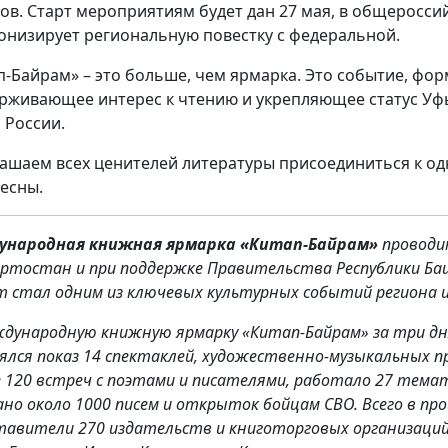
ов. Старт мероприятиям будет дан 27 мая, в общеросси
онизирует региональную повестку с федеральной.
п-Байрам» – это больше, чем ярмарка. Это событие, фо
рживающее интерес к чтению и укрепляющее статус Уфы
 России.
ашаем всех ценителей литературы присоединиться к од
весны.
народная книжная ярмарка «Китап-Байрам»
проводит
ртостан и при поддержке Правительства Республики Баш
т стал одним из ключевых культурных событий региона и
еждународную книжную ярмарку «Китап-Байрам» за три дн
ялся показ 14 спектаклей, художественно-музыкальных п
 120 встреч с поэтами и писателями, работало 27 тема
ано около 1000 писем и открыток бойцам СВО. Всего в пр
тавители 270 издательств и книготорговых организаций и