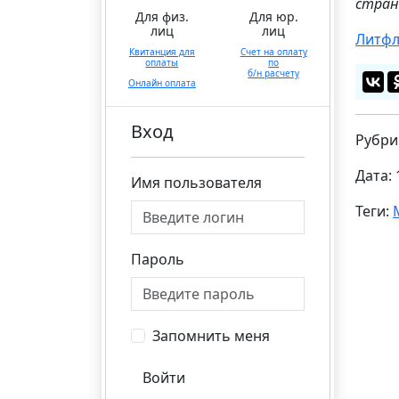
стран
Для физ.
Для юр.
лиц
лиц
Литфл
Квитанция для
Счет на оплату
оплаты
по
б/н расчету
Онлайн оплата
Вход
Рубри
Дата: 
Имя пользователя
Теги:
Пароль
Запомнить меня
Войти