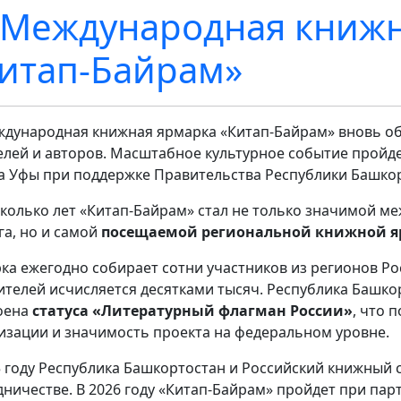
 Международная книж
итап-Байрам»
ждународная книжная ярмарка «Китап-Байрам» вновь о
елей и авторов. Масштабное культурное событие пройде
а Уфы при поддержке Правительства Республики Башкор
сколько лет «Китап-Байрам» стал не только значимой 
га, но и самой
посещаемой региональной книжной я
ка ежегодно собирает сотни участников из регионов Ро
ителей исчисляется десятками тысяч. Республика Башк
оена
статуса «Литературный флагман России»
, что 
изации и значимость проекта на федеральном уровне.
5 году Республика Башкортостан и Российский книжный
дничестве. В 2026 году «Китап-Байрам» пройдет при пар