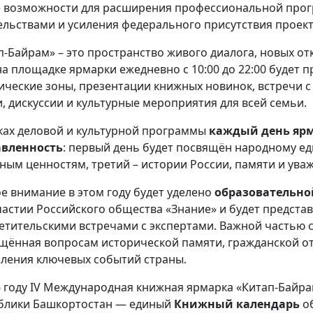
 возможности для расширения профессиональной прог
ельствами и усиления федерального присутствия проект
п-Байрам» – это пространство живого диалога, новых от
на площадке ярмарки ежедневно с 10:00 до 22:00 будет
ические зоны, презентации книжных новинок, встречи с
и, дискуссии и культурные мероприятия для всей семьи.
ках деловой и культурной программы
каждый день ярм
авленность
: первый день будет посвящён народному ед
ным ценностям, третий – истории России, памяти и ува
е внимание в этом году будет уделено
образовательно
частии Российского общества «Знание» и будет предста
етительскими встречами с экспертами. Важной частью 
щённая вопросам исторической памяти, гражданской о
ления ключевых событий страны.
6 году IV Международная книжная ярмарка «Китап-Байр
блики Башкортостан — единый
Книжный календарь
об