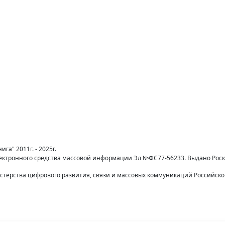
га" 2011г. - 2025г.
лектронного средства массовой информации Эл №ФС77-56233. Выдано Рос
терства цифрового развития, связи и массовых коммуникаций Российск