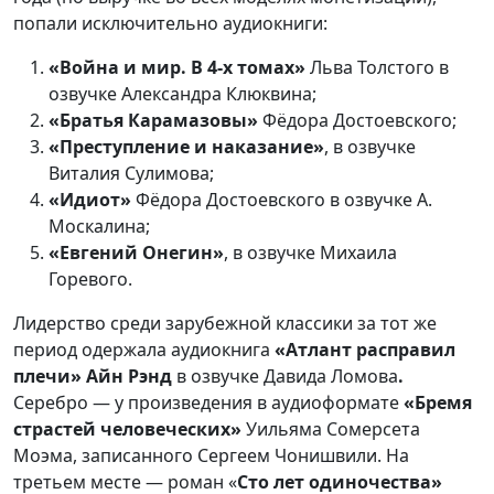
попали исключительно аудиокниги:
«Война и мир. В 4-х томах»
Льва Толстого в
озвучке Александра Клюквина;
«Братья Карамазовы»
Фёдора Достоевского;
«Преступление и наказание»
, в озвучке
Виталия Сулимова;
«Идиот»
Фёдора Достоевского в озвучке А.
Москалина;
«Евгений Онегин»
, в озвучке Михаила
Горевого.
Лидерство среди зарубежной классики за тот же
период одержала аудиокнига
«Атлант расправил
плечи» Айн Рэнд
в озвучке Давида Ломова
.
Серебро — у произведения в аудиоформате
«Бремя
страстей человеческих»
Уильяма Сомерсета
Моэма, записанного Сергеем Чонишвили. На
третьем месте — роман «
Сто лет одиночества»