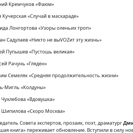
ений Кремчуков «Фаюм»
я Кучерская «Случай в маскараде»
аида Лонгортова «Узоры оленьих троп»
ман Садулаев «Никто не выVOZит эту жизнь»
гей Пупышев «Пустошь великая»
ксей Рачунь «Гляден»
сим Семеляк «Средняя продолжительность жизни»
ль-Мигль «Колдуны»
а Чухлебова «Вдовушка»
а Шипилова «Скоро Москва»
едатель Совета экспертов, прозаик, поэт, драматург
Дми
шая книга» переживает обновление. Вступили в силу н