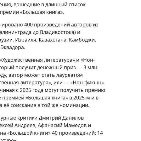
дения, вошедшие в длинный список
премии «Большая книга».
нировано 400 произведений авторов из
Калининграда до Владивостока) и
рузии, Израиля, Казахстана, Камбоджи,
 Эквадора.
 «Художественная литература» и «Нон-
оторый получит денежный приз — 3 млн
оду, автор может стать лауреатом
твенная литература», или — «Нон-фикшн».
чиная с 2025 года могут получить премию
 премией «Большая книга» в 2025-м и в
 её соискание в той же номинации.
атурные критики Дмитрий Данилов
Алексей Андреев, Афанасий Мамедов и
она «Большой книги» 40 произведений: 14
атуре».