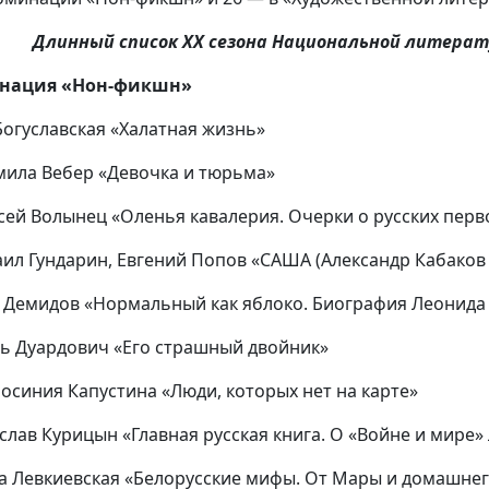
Длинный список XX сезона Национальной литерат
нация «Нон-фикшн»
 Богуславская «Халатная жизнь»
мила Вебер «Девочка и тюрьма»
ксей Волынец «Оленья кавалерия. Очерки о русских пер
аил Гундарин, Евгений Попов «САША (Александр Кабаков 
г Демидов «Нормальный как яблоко. Биография Леонида
рь Дуардович «Его страшный двойник»
росиния Капустина «Люди, которых нет на карте»
еслав Курицын «Главная русская книга. О «Войне и мире» 
на Левкиевская «Белорусские мифы. От Мары и домашнег