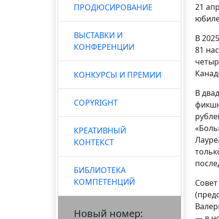
21 ап
ПРОДЮСИРОВАНИЕ
юбиле
ВЫСТАВКИ И
В 202
КОНФЕРЕНЦИИ
81 на
четыр
Канад
КОНКУРСЫ И ПРЕМИИ
В два
COPYRIGHT
фикшн
рубле
«Боль
КРЕАТИВНЫЙ
Лауре
КОНТЕКСТ
тольк
после
БИБЛИОТЕКА
КОМПЕТЕНЦИЙ
Совет
(пред
Валер
Новый номер:
— в н