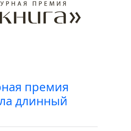
рная премия
ила длинный