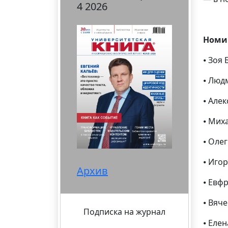
4 2026
Номи
⦁ Зоя
⦁ Люд
⦁ Але
⦁ Мих
⦁ Оле
⦁ Иго
Архив
⦁ Евф
⦁ Вяч
Подписка на журнал
⦁ Еле