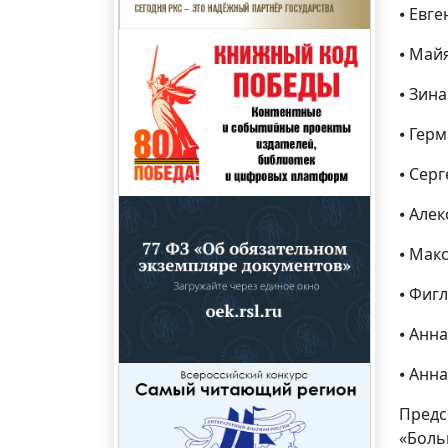
⦁ Евг
⦁ Май
⦁ Зин
⦁ Гер
⦁ Сер
⦁ Але
⦁ Мак
⦁ Фиг
⦁ Анн
⦁ Анн
Предс
«Боль