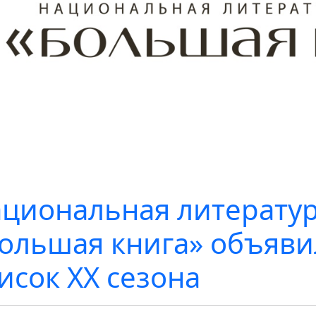
циональная литерату
ольшая книга» объяв
исок XX сезона