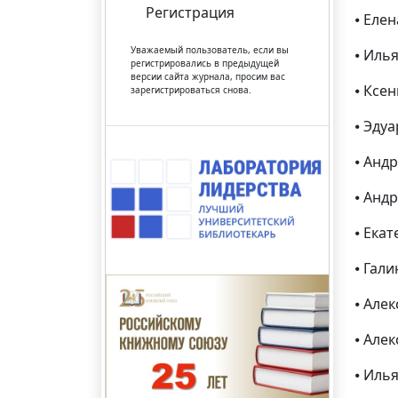
Регистрация
⦁ Еле
Уважаемый пользователь, если вы
⦁ Иль
регистрировались в предыдущей
версии сайта журнала, просим вас
⦁ Ксе
зарегистрироваться снова.
⦁ Эду
⦁ Анд
⦁ Анд
⦁ Ека
⦁ Гал
⦁ Але
⦁ Але
⦁ Иль