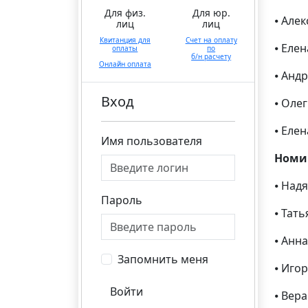
Для физ.
Для юр.
⦁ Але
лиц
лиц
Квитанция для
Счет на оплату
⦁ Еле
оплаты
по
б/н расчету
Онлайн оплата
⦁ Анд
Вход
⦁ Оле
⦁ Еле
Имя пользователя
Номи
⦁ Над
Пароль
⦁ Тат
⦁ Анн
Запомнить меня
⦁ Иго
Войти
⦁ Вер