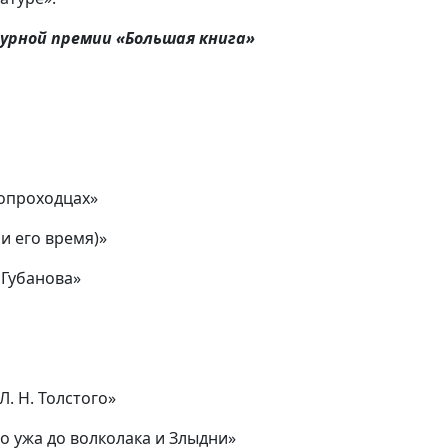
урной премии «Большая книга»
вопроходцах»
и его время)»
 Губанова»
Л. Н. Толстого»
о ужа до волколака и Злыдни»