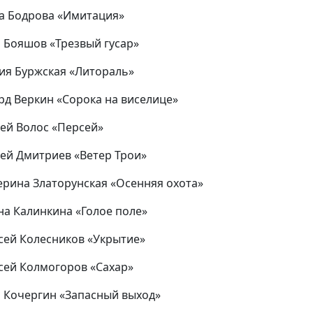
на Бодрова «Имитация»
я Бояшов «Трезвый гусар»
ния Буржская «Литораль»
ард Веркин «Сорока на виселице»
рей Волос «Персей»
рей Дмитриев «Ветер Трои»
терина Златорунская «Осенняя охота»
ина Калинкина «Голое поле»
ксей Колесников «Укрытие»
ксей Колмогоров «Сахар»
я Кочергин «Запасный выход»