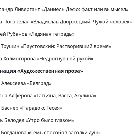
ксандр Ливергант «Даниель Дефо: факт или вымысел»
на Погорелая «Владислав Дворжецкий. Чужой человек»
рей Рубанов «Ледяная тетрадь»
г Трушин «Паустовский: Растворивший время»
на Холмогорова «Недрогнувшей рукой»
нация «Художественная проза»
я Алексеева «Белград»
ьяна Алфёрова «Татьяна, Васса, Акулина»
а Баснер «Парадокс Тесея»
рь Белодед «Утро было глазом»
а Богданова «Семь способов засолки душ»