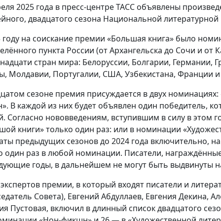
реля 2025 года в пресс-центре ТАСС объявлены произве
йного, двадцатого сезона Национальной литературной 
5 году на соискание премии «Большая книга» было номи
селённого пункта России (от Архангельска до Сочи и от 
надцати стран мира: Белоруссии, Болгарии, Германии, Г
ы, Молдавии, Португалии, США, Узбекистана, Франции и
дцатом сезоне премия присуждается в двух номинациях:
». В каждой из них будет объявлен один победитель, к
й. Согласно нововведениям, вступившим в силу в этом г
шой книги» только один раз: или в номинации «Художес
аты предыдущих сезонов до 2024 года включительно, на
о один раз в любой номинации. Писатели, награждённые
дующие годы, в дальнейшем не могут быть выдвинуты на
 экспертов премии, в который входят писатели и литер
седатель Совета), Евгений Абдуллаев, Евгения Декина, 
ия Пустовая, включил в длинный список двадцатого сез
оминации «Нон-фикшн» и 26 — в «Художественной литер