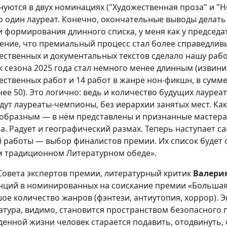
нуются в двух номинациях ("Художественная проза" и "
о один лауреат. Конечно, окончательные выводы делать
и формирования длинного списка, у меня как у председа
ние, что премиальный процесс стал более справедлив
ественных и документальных текстов сделало нашу раб
к сезона 2025 года стал немного менее длинным (извини
ественных работ и 14 работ в жанре нон-фикшн, в сумме
нее 50). Это логично: ведь и количество будущих лауреат
удут лауреаты-чемпионы, без иерархии занятых мест. Ка
образным — в нём представлены и признанные мастера,
а. Радует и географический размах. Теперь наступает 
 работы — выбор финалистов премии. Их список будет о
 традиционном Литературном обеде».
Совета экспертов премии, литературный критик
Валерия
нций в номинированных на соискание премии «Большая
ое количество жанров (фэнтези, антиутопия, хоррор). Э
атура, видимо, становится пространством безопасного п
денной жизни человек старается подавить, отодвинуть,