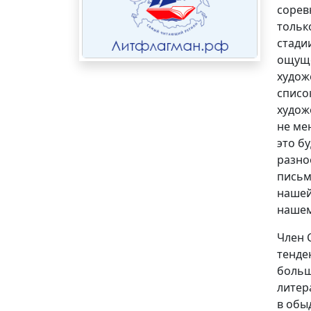
сорев
тольк
стади
ощуще
худож
списо
худож
не ме
это б
разно
письм
нашей
нашем
Член 
тенде
больш
литер
в обы