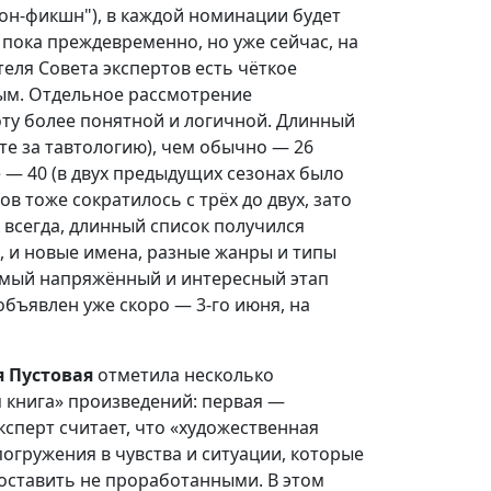
Нон-фикшн"), в каждой номинации будет
 пока преждевременно, но уже сейчас, на
теля Совета экспертов есть чёткое
ым. Отдельное рассмотрение
оту более понятной и логичной. Длинный
те за тавтологию), чем обычно — 26
 — 40 (в двух предыдущих сезонах было
ов тоже сократилось с трёх до двух, зато
к всегда, длинный список получился
 и новые имена, разные жанры и типы
самый напряжённый и интересный этап
бъявлен уже скоро — 3-го июня, на
 Пустовая
отметила несколько
 книга» произведений: первая —
ксперт считает, что «художественная
огружения в чувства и ситуации, которые
 оставить не проработанными. В этом