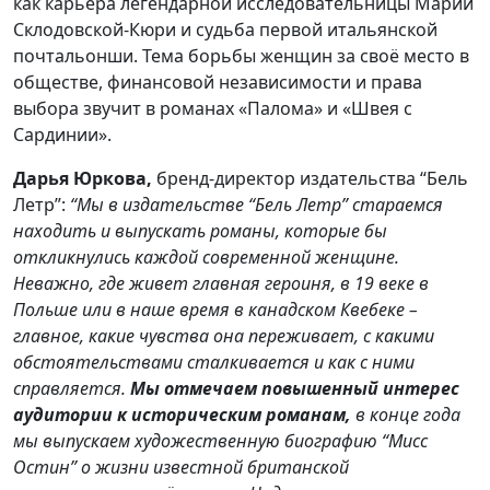
как карьера легендарной исследовательницы Марии
Склодовской-Кюри и судьба первой итальянской
почтальонши. Тема борьбы женщин за своё место в
обществе, финансовой независимости и права
выбора звучит в романах «Палома» и «Швея с
Сардинии».
Дарья Юркова,
бренд-директор издательства “Бель
Летр”:
“Мы в издательстве “Бель Летр” стараемся
находить и выпускать романы, которые бы
откликнулись каждой современной женщине.
Неважно, где живет главная героиня, в 19 веке в
Польше или в наше время в канадском Квебеке –
главное, какие чувства она переживает, с какими
обстоятельствами сталкивается и как с ними
справляется.
Мы отмечаем повышенный интерес
аудитории к историческим романам,
в конце года
мы выпускаем художественную биографию “Мисс
Остин” о жизни известной британской