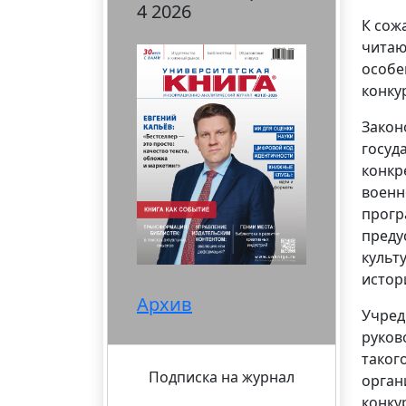
4 2026
К сож
читаю
особе
конку
Закон
госуд
конкр
военн
прогр
преду
культ
истор
Архив
Учред
руков
таког
Подписка на журнал
орган
конку