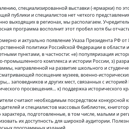
алению, специализированной выставки (-ярмарки) по это
щей публики и специалистов нет четкого представления
нно выходящих в регионах, мы располагаем. Учредител
рсная программа восполнит этот пробел хотя бы отчаст
омерно и актуально появление Указа Президента РФ от 
арственной политики Российской Федерации в области 
етными пунктами, в частности: «е) популяризация истори
о-промышленного комплекса и истории России, з) разра
аммы, направленной на развитие школьного и студенче
сматривающей посещение музеев, военно-исторических
уры,.. заповедников и других мест, связанных с историей
ического просвещения… к) поддержка исторического кр
ители считают необходимым посредством конкурсной 
одителей и специалистов массовых библиотек, книгото
о характера, подготовленные, в том числе, малыми и р
изовать их доступность для широкой аудитории. Полез
рсных программных изданий.