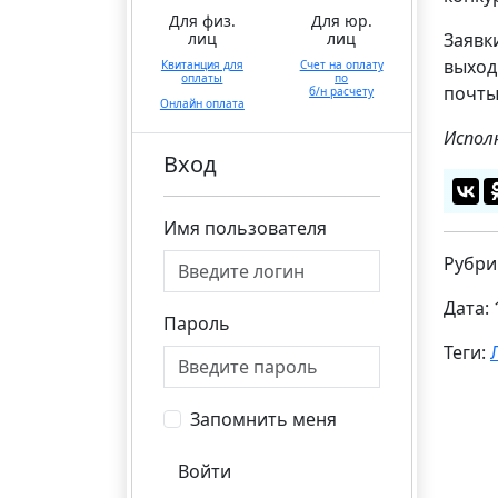
Для физ.
Для юр.
лиц
лиц
Заявк
выход
Квитанция для
Счет на оплату
оплаты
по
почт
б/н расчету
Онлайн оплата
Испол
Вход
Имя пользователя
Рубри
Дата: 
Пароль
Теги:
Запомнить меня
Войти