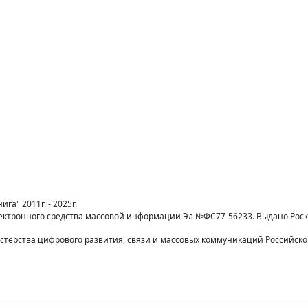
га" 2011г. - 2025г.
лектронного средства массовой информации Эл №ФС77-56233. Выдано Рос
терства цифрового развития, связи и массовых коммуникаций Российск