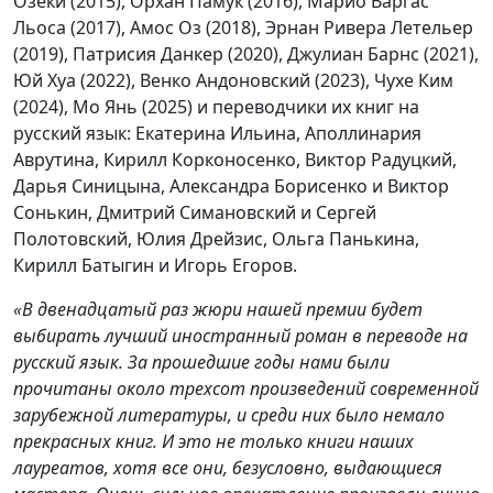
Озеки (2015), Орхан Памук (2016), Марио Варгас
Льоса (2017), Амос Оз (2018), Эрнан Ривера Летельер
(2019), Патрисия Данкер (2020), Джулиан Барнс (2021),
Юй Хуа (2022), Венко Андоновский (2023), Чухе Ким
(2024), Мо Янь (2025) и переводчики их книг на
русский язык: Екатерина Ильина, Аполлинария
Аврутина, Кирилл Корконосенко, Виктор Радуцкий,
Дарья Синицына, Александра Борисенко и Виктор
Сонькин, Дмитрий Симановский и Сергей
Полотовский, Юлия Дрейзис, Ольга Панькина,
Кирилл Батыгин и Игорь Егоров.
«В двенадцатый раз жюри нашей премии будет
выбирать лучший иностранный роман в переводе на
русский язык. За прошедшие годы нами были
прочитаны около трехсот произведений современной
зарубежной литературы, и среди них было немало
прекрасных книг. И это не только книги наших
лауреатов, хотя все они, безусловно, выдающиеся