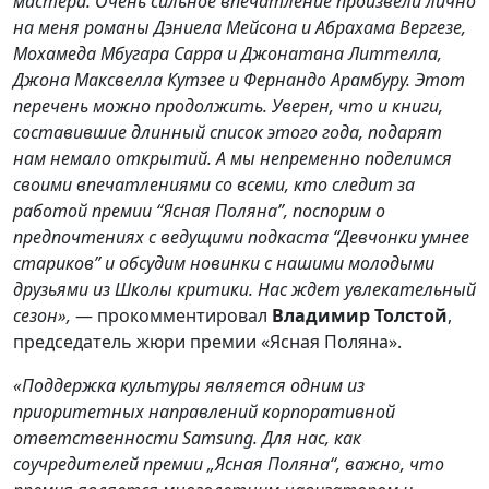
мастера. Очень сильное впечатление произвели лично
на меня романы Дэниела Мейсона и Абрахама Вергезе,
Мохамеда Мбугара Сарра и Джонатана Литтелла,
Джона Максвелла Кутзее и Фернандо Арамбуру. Этот
перечень можно продолжить. Уверен, что и книги,
составившие длинный список этого года, подарят
нам немало открытий. А мы непременно поделимся
своими впечатлениями со всеми, кто следит за
работой премии “Ясная Поляна”, поспорим о
предпочтениях с ведущими подкаста “Девчонки умнее
стариков” и обсудим новинки с нашими молодыми
друзьями из Школы критики. Нас ждет увлекательный
сезон»,
— прокомментировал
Владимир Толстой
,
председатель жюри премии «Ясная Поляна».
«Поддержка культуры является одним из
приоритетных направлений корпоративной
ответственности Samsung. Для нас, как
соучредителей премии „Ясная Поляна“, важно, что