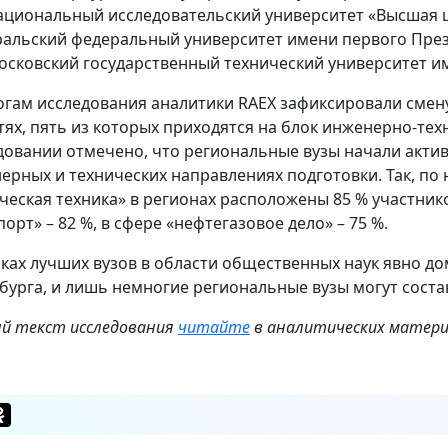
ациональный исследовательский университет «Высшая 
ральский федеральный университет имени первого През
осковский государственный технический университет им
огам исследования аналитики RAEX зафиксировали смен
тях, пять из которых приходятся на блок инженерно-тех
довании отмечено, что региональные вузы начали актив
ерных и технических направлениях подготовки. Так, по
ческая техника» в регионах расположены 85 % участник
орт» – 82 %, в сфере «нефтегазовое дело» – 75 %.
сках лучших вузов в области общественных наук явно д
бурга, и лишь немногие региональные вузы могут соста
й текст исследования
читайте
в аналитических матери