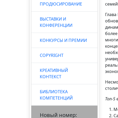
ПРОДЮСИРОВАНИЕ
семей
Глава
ВЫСТАВКИ И
обнов
КОНФЕРЕНЦИИ
динам
более
многи
КОНКУРСЫ И ПРЕМИИ
конце
необх
COPYRIGHT
униве
реаль
КРЕАТИВНЫЙ
эконо
КОНТЕКСТ
Несмо
столи
БИБЛИОТЕКА
КОМПЕТЕНЦИЙ
Топ-5 
М
Новый номер:
С