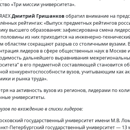
ство «Три миссии университета».
 RAEX
Дмитрий Гришанков
обратил внимание на предс
лённых рейтингах: «Выпуск предметных рейтингов росси
ику высшего образования: зафиксирована смена лидеро
 половины из них приходится на инженерно-технически
м областям сокращают разрыв со столичными вузами. В
нтрация лидеров в сфере общественных наук в Москве и 
одимость дальнейшего выравнивания межрегиональных
рситета” в его предметной составляющей становится 
ной конкурентоспособности вузов, учитывающим как ак
мики и рынка труда».
тря на активность вузов из регионов, лидерами по кол
чные университеты.
вузов по вхождению в списки лидеров:
осковский государственный университет имени М.В. Ло
анкт-Петербургский государственный университет — 13 