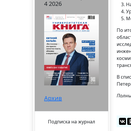
4 2026
Н
У
М
По ит
облас
иссле
инжен
косми
трансп
В спи
Петер
Полны
Архив
Подписка на журнал