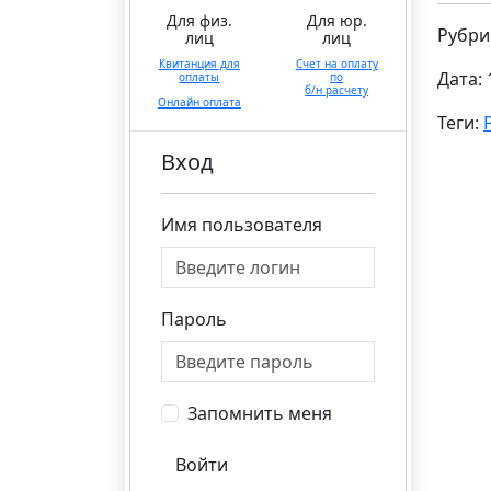
Для физ.
Для юр.
Рубри
лиц
лиц
Квитанция для
Счет на оплату
Дата: 
оплаты
по
б/н расчету
Онлайн оплата
Теги:
Вход
Имя пользователя
Пароль
Запомнить меня
Войти