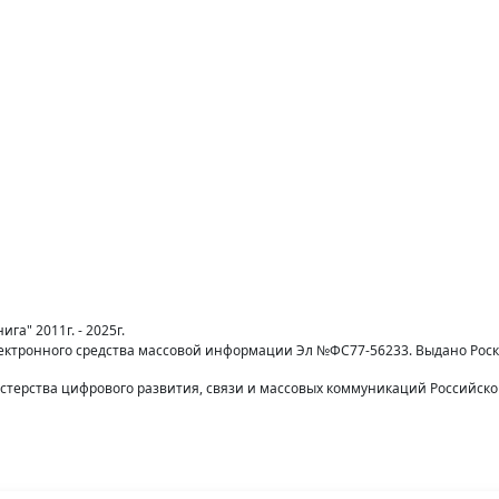
га" 2011г. - 2025г.
лектронного средства массовой информации Эл №ФС77-56233. Выдано Рос
терства цифрового развития, связи и массовых коммуникаций Российск