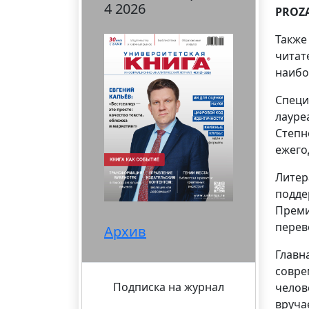
4 2026
PROZ
Также
читат
наибо
Специ
лауре
Степн
ежего
Литер
подде
Преми
перев
Архив
Главн
совре
Подписка на журнал
челов
вруча