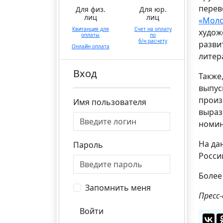
перев
Для физ.
Для юр.
лиц
лиц
«Моло
Квитанция для
Счет на оплату
худож
оплаты
по
б/н расчету
разви
Онлайн оплата
литер
Вход
Также
выпус
произ
Имя пользователя
выраз
номин
На да
Пароль
Росси
Более
Запомнить меня
Пресс
Войти