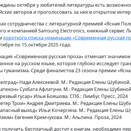
редины октября у любителей литературы есть возможно
йских авторов и проголосовать за них в открытом интер
ках сотрудничества с литературной премией «Ясная Пол
ого и компанией Samsung Electronics, книжный сервис Л
ам
короткого списка номинации «Современная русская пр
тября по 15 октября 2025 года.
ация «Современная русская проза» отмечает значимое
анное на русском языке, которое глубоко исследует гра
ы гуманизма. Среди финалистов 23 сезона премии «Ясна
Белград» Нади Алексеевой. М.: Редакция Елены Шубиной,
Катехон» Сухбата Афлатуни. М.: Редакция Елены Шубиной
резвый гусар» Ильи Бояшова. СПб.: Лимбус Пресс, 2024
Ветер Трои» Андрея Дмитриева. М.: Редакция Елены Шуби
Запасный выход» Ильи Кочергина. М.: Редакция Елены Ш
аюм» Евгения Кремчукова. М.: Альпина. Проза, 2024
 получить бесплатный доступ к книгам, необходимо пе