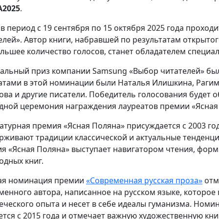
A2025
.
 в период с 19 сентября по 15 октября 2025 года проход
елей». Автор книги, набравшей по результатам открыто
льшее количество голосов, станет обладателем специа
альный приз компании Samsung «Выбор читателей» был 
атами в этой номинации были Наталья Илишкина, Раги
ова и другие писатели. Победитель голосования будет о
дной церемония награждения лауреатов премии «Ясная 
атурная премия «Ясная Поляна» присуждается с 2003 го
рживают традиции классической и актуальные тенденци
я «Ясная Поляна» выступает навигатором чтения, форм
одных книг.
ая номинация премии
«Современная русская проза»
отм
менного автора, написанное на русском языке, которое 
еческого опыта и несет в себе идеалы гуманизма. Ном
ется с 2015 года и отмечает важную художественную кн