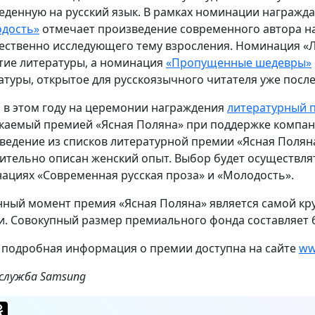
еденную на русский язык. В рамках номинации награжда
дость»
отмечает произведение современного автора на 
ественно исследующего тему взросления. Номинация «Л
тие литературы, а номинация
«Пропущенные шедевры»
атуры, открытое для русскоязычного читателя уже после
, в этом году на церемонии награждения
литературный 
каемый премией «Ясная Поляна» при поддержке компани
ведение из списков литературной премии «Ясная Поляна
ительно описан женский опыт. Выбор будет осуществлят
ациях «Современная русская проза» и «Молодость».
нный момент премия «Ясная Поляна» является самой к
и. Совокупный размер премиального фонда составляет 6
 подробная информация о премии доступна на сайте
ww
-служба
Samsung