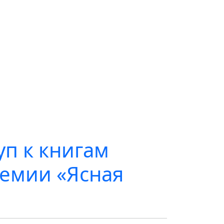
уп к книгам
ремии «Ясная