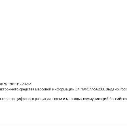
га" 2011г. - 2025г.
лектронного средства массовой информации Эл №ФС77-56233. Выдано Рос
терства цифрового развития, связи и массовых коммуникаций Российск