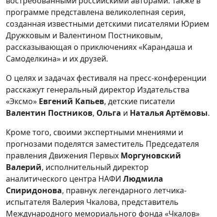
востребованными российскими авторами. Также в
программе представлена великолепная серия,
созданная известными детскими писателями Юрием
Дружковым и Валентином Постниковым,
рассказывающая о приключениях «Карандаша и
Самоделкина» и их друзей.
О целях и задачах фестиваля на пресс-конференции
расскажут генеральный директор Издательства
«Эксмо»
Евгений Капьев
, детские писатели
Валентин Постников
,
Ольга
и
Наталья Артёмовы
.
Кроме того, своими экспертными мнениями и
прогнозами поделятся заместитель Председателя
правления Движения Первых
Моргуновский
Валерий
, исполнительный директор
аналитического центра НАФИ
Людмила
Спиридонова
, правнук легендарного летчика-
испытателя Валерия Чкалова, представитель
Международного мемориального фонда «Чкалов»