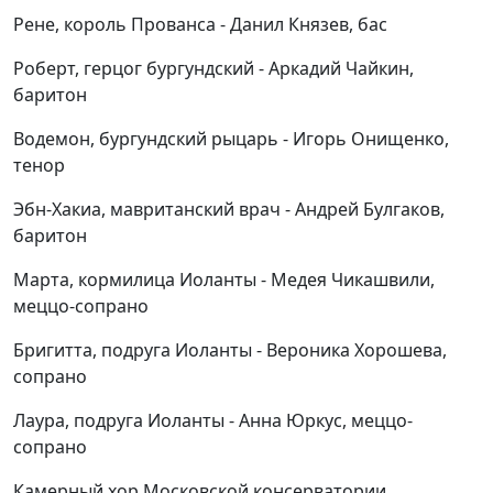
Рене, король Прованса - Данил Князев, бас
Роберт, герцог бургундский - Аркадий Чайкин,
баритон
Водемон, бургундский рыцарь - Игорь Онищенко,
тенор
Эбн-Хакиа, мавританский врач - Андрей Булгаков,
баритон
Марта, кормилица Иоланты - Медея Чикашвили,
меццо-сопрано
Бригитта, подруга Иоланты - Вероника Хорошева,
сопрано
Лаура, подруга Иоланты - Анна Юркус, меццо-
сопрано
Камерный хор Московской консерватории