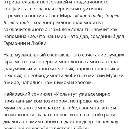
отрицательных персонажей и традиционного
конфликта, её главная героиня интуитивно
стремится постичь Свет Мира.
«Слава тебе, Творец
Вселенной!»
- коленопреклоненная молитва
заключительного ансамбля «Иоланты» звучит как
напоминание, что наш мир – это Дар, созданный для
Гармонии и Любви
Наш музыкальный спектакль - это сочетание лучших
фрагментов из оперы и монологов самого автора
(задумчивых и пронзительных, порою страстных и
нежных) о необходимости любить, о миссии Музыки
в мире, наполненном шумом и хаосом.
Чайковский сочиняет «Иоланту» уже всемирно
признанным композитором, но продолжает
мучительно сомневаться в себе, своём таланте и
возможности сказать новое; и вот, на этой грани
диалога с самим собой создает шедевр: «
я напишу
оперу, от которой все плакать будут»
.