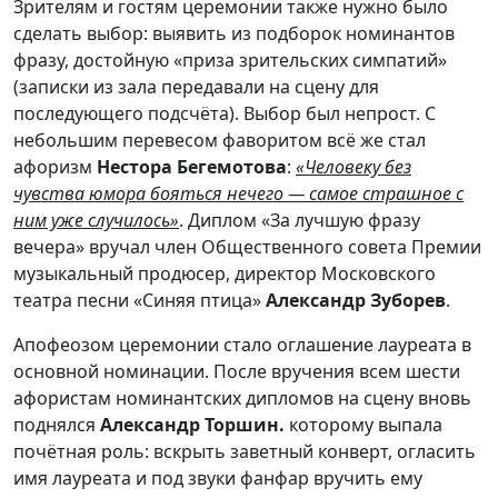
Зрителям и гостям церемонии также нужно было
сделать выбор: выявить из подборок номинантов
фразу, достойную «приза зрительских симпатий»
(записки из зала передавали на сцену для
последующего подсчёта). Выбор был непрост. С
небольшим перевесом фаворитом всё же стал
афоризм
Нестора Бегемотова
:
«Человеку без
чувства юмора бояться нечего — самое страшное с
ним уже случилось»
. Диплом «За лучшую фразу
вечера» вручал член Общественного совета Премии
музыкальный продюсер, директор Московского
театра песни «Синяя птица»
Александр Зуборев
.
Апофеозом церемонии стало оглашение лауреата в
основной номинации. После вручения всем шести
афористам номинантских дипломов на сцену вновь
поднялся
Александр Торшин.
которому выпала
почётная роль: вскрыть заветный конверт, огласить
имя лауреата и под звуки фанфар вручить ему