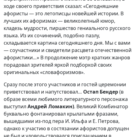
ходе своего приветствия сказал: «Сегодняшние
афористы — это летописцы новейшей истории. В
лучших их афоризмах — великолепный юмор,
кладезь мудрости, пиршество гениального русского
языка. Из их сочинений, подобно пазлу,
складывается картина сегодняшнего дня. Мы с вами
— соучастники и свидетели расцвета отечественной
афористики…» В продолжение мэтр кратких жанров
порадовал зрителей яркой подборкой своих
оригинальных «словафоризмов».
Сразу после этого участников и гостей церемонии
приветствовал и напутствовал…
Остап Бендер
(в
образе всеми любимого литературного персонажа
выступил
Андрей Ломакин)
. Великий Комбинатор
буквально фонтанировал крылатыми фразами,
вышедшими из-под пера И. Ильфа и Е. Петрова,
однако к участию в состязании афористов допущен
не был и удовольствовался приглашением в