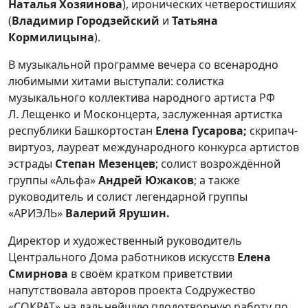
Наталья Хозяинова
), иронических четверостишиях
(
Владимир Городзейский
и
Татьяна
Кормилицына
).
В музыкальной программе вечера со всенародно
любимыми хитами выступали: солистка
музыкального коллектива народного артиста РФ
Л. Лещенко и Москонцерта, заслуженная артистка
республики Башкортостан
Елена Гусарова;
скрипач-
виртуоз, лауреат международного конкурса артистов
эстрады
Степан Мезенцев
; солист возрождённой
группы «Альфа»
Андрей Южаков
; а также
руководитель и солист легендарной группы
«АРИЭЛЬ»
Валерий Ярушин.
Директор и художественный руководитель
Центрального Дома работников искусств
Елена
Смирнова
в своём кратком приветствии
напутствовала авторов проекта Содружество
«СОКРАТ» на дальнейшую плодотворную работу по