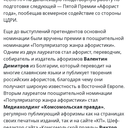
подготовке следующей — Пятой Премии «Афорист
года», пообещав всемерное содействие со стороны
ЦДРИ.
Еще до выступлений претендентов основной
номинации были вручены премии в поощрительной
номинации «Популяризатор жанра афористики».
Одним из двух лауреатов стал афорист, переводчик,
собиратель и издатель афоризмов
Валентин
Димитров
из Болгарии, который переводит на
многие славянские языки и публикует творения
российских афористов, благодаря чему они
получают широкую известность в Восточной Европе.
Вторым лауреатом поощрительной номинации
«Популяризатор жанра афористики» стал
Медиахолдинг «Комсомольская правда»
,
регулярно публикующий афоризмы как на страницах
своих печатных изданий, так и на сайте «КП». Шеф-
редактор сайта «Комсомольской правды»
Виктор