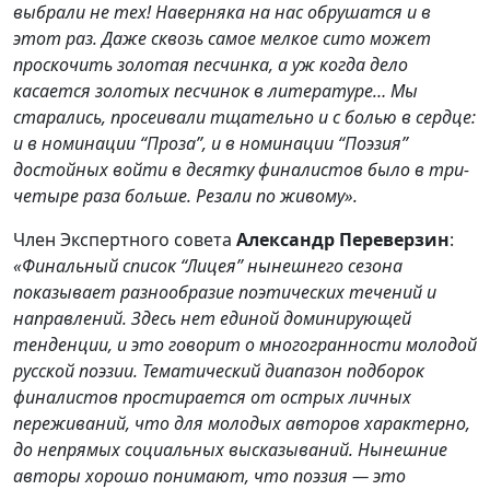
выбрали не тех! Наверняка на нас обрушатся и в
этот раз. Даже сквозь самое мелкое сито может
проскочить золотая песчинка, а уж когда дело
касается золотых песчинок в литературе… Мы
старались, просеивали тщательно и с болью в сердце:
и в номинации “Проза”, и в номинации “Поэзия”
достойных войти в десятку финалистов было в три-
четыре раза больше. Резали по живому».
Член Экспертного совета
Александр Переверзин
:
«Финальный список “Лицея” нынешнего сезона
показывает разнообразие поэтических течений и
направлений. Здесь нет единой доминирующей
тенденции, и это говорит о многогранности молодой
русской поэзии. Тематический диапазон подборок
финалистов простирается от острых личных
переживаний, что для молодых авторов характерно,
до непрямых социальных высказываний. Нынешние
авторы хорошо понимают, что поэзия — это