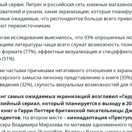
ый сервис Литрес и российская сеть книжных магазинов
ователей и узнали, какие экранизации, которые планир
самые ожидаемые, что респондентов больше всего привл
ают первоисточникам.
огам исследования выяснилось, что 93% опрошенных л
ациям литературы чаще всего служат возможность поз
 формате (77%), эффектные визуализация и спецэффекты
 (51%).
и частыми причинами негативного отношения к экрани
серского замысла личному представлению о книге (33%)
ведения (32%), скупость визуальных возможностей для п
инг самых ожидаемы
х
экранизаций возглавил «Гар
зийный сериал, который планируется к в
ы
ходу в 2
 книг о Гарри Поттере британской писательницы Дж
ндентов.
На втором месте –
киноадаптация «Преступ
сера Владимира Мирзоева по мотивам одноименного пр
ый выходит уже 26 октября. Родиона Раскольникова в пр