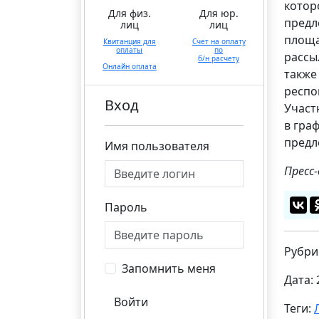
котор
Для физ.
Для юр.
предл
лиц
лиц
площа
Квитанция для
Счет на оплату
оплаты
по
рассы
б/н расчету
Онлайн оплата
также
респо
Вход
Участ
в гра
предл
Имя пользователя
Пресс
Пароль
Рубри
Запомнить меня
Дата: 
Войти
Теги: