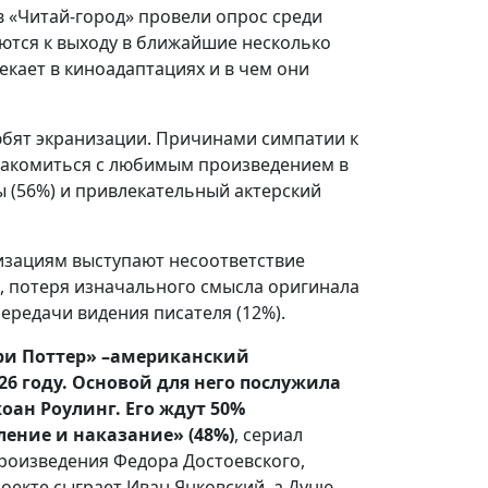
 «Читай-город» провели опрос среди
уются к выходу в ближайшие несколько
екает в киноадаптациях и в чем они
юбят экранизации. Причинами симпатии к
накомиться с любимым произведением в
 (56%) и привлекательный актерский
зациям выступают несоответствие
, потеря изначального смысла оригинала
ередачи видения писателя (12%).
ри Поттер»
–
американский
026 году. Основой для него послужила
оан Роулинг. Его ждут 50%
ление и наказание»
(48%)
, сериал
оизведения Федора Достоевского,
оекте сыграет Иван Янковский, а Дуню