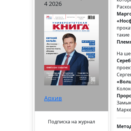
4 2026
Раско
Марго
«Нос
прока
такие
Плем
На ше
Сереб
проек
Серге
«Вол
Колок
Прор
Архив
Замык
Марке
Подписка на журнал
Мето