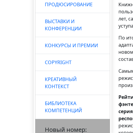
ПРОДЮСИРОВАНИЕ
Книжн
польз
лет, 
ВЫСТАВКИ И
уступ
КОНФЕРЕНЦИИ
По ит
адапт
КОНКУРСЫ И ПРЕМИИ
новом
состав
COPYRIGHT
Самым
режис
КРЕАТИВНЫЙ
произ
КОНТЕКСТ
Рейт
БИБЛИОТЕКА
фэнте
КОМПЕТЕНЦИЙ
серия
респо
режис
Новый номер:
котор