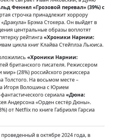
ьд Феннел «Грозовой перевал» (39%) с
ртая строчка принадлежит хоррору
 «Дракула» Брэма Стокера. Он выйдет в
едения центральные образы воплотят
 пятерку рейтинга
«Хроники Нарнии:
ивам цикла книг Клайва Стейплза Льюиса.
положились
«Хроники Нарнии:
стей британского писателя. Режиссером
и мир» (28%) российского режиссера
 Толстого. На восьмом месте –
нта Игоря Волошина с Юрием
о-фантастического сериала
«Дюна:
жея Андерсона «Орден сестёр Дюны».
8%) от Netflix по книге Габриэля Гарсиа
 проведенный в октябре 2024 года, в