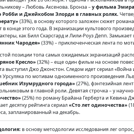
льникову – Любовь Аксенова. Бронза –
у фильма Эмирал
 Робби и Джейкобом Элорди в главных ролях.
Четве
ферату»
(33%), в основу которого заложен сюжет романа
т в конце этого года. В экранизации культового произв
 актеры, как Билл Скарсгард и Лили-Роуз Депп. Замыкает
янник Чародея»
(33%) – приключенческая лента по мот
стой позиции топа самых ожидаемых экранизаций рас
ряное Кресло»
(32%) – еще один фильм на основе пове
та выступил Джо Джонстон. Следом идет сериал «Война 
я Урсуляка по мотивам одноименного произведения Льва
шебник Изумрудного города»
(27%), фэнтезийная ле
ольниковым в главной роли. Девятая строчка – у научн
очество»
(25%) по роману Брайана Герберта и Кевина Д
ает десятку рейтинга сериал
«Сто лет одиночества»
(1
са, запланированный на декабрь.
дология:
в основу методологии исследования лег опрос,