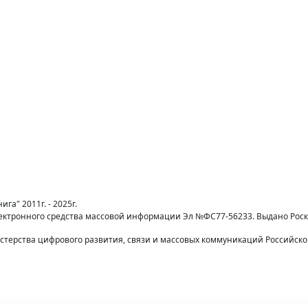
га" 2011г. - 2025г.
лектронного средства массовой информации Эл №ФС77-56233. Выдано Рос
терства цифрового развития, связи и массовых коммуникаций Российск