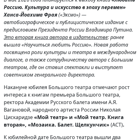
Россию. Культура и искусство в эпоху перемен»
Ханса-Йоахима Фрая
(«Эксмо») —
автобиографическое и публицистическое издание с
предисловием Президента России Владимира Путина.
Это вторая книга автора в издательстве
: ранее
вышла «Научиться любить Россию». Новая работа
посвящена роли культуры и театра в международном
диалоге, а также сотрудничеству автора с Большим
театром, где он ставил спектакли и выступает
советником генерального директора.
Накануне юбилея Большого театра отмечают рост
интереса к книгам премьера Большого театра,
ректора Академии Русского балета имени А.Я.
Вагановой, народного артиста России Николая
Цискаридзе
«Мой театр» и «Мой театр. Книга
вторая», «Мозаика. Балет. Щелкунчик»
(АСТ)
.
К юбилейной дате Большого театра вышли два