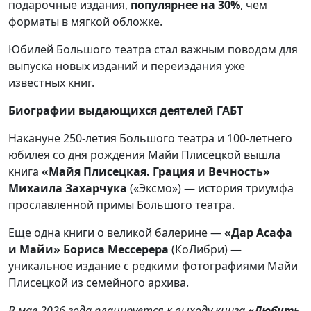
подарочные издания,
популярнее на 30%
, чем
форматы в мягкой обложке.
Юбилей Большого театра стал важным поводом для
выпуска новых изданий и переиздания уже
известных книг.
Биографии выдающихся деятелей ГАБТ
Накануне 250-летия Большого театра и 100-летнего
юбилея со дня рождения Майи Плисецкой вышла
книга
«Майя Плисецкая. Грация и Вечность»
Михаила Захарчука
(«Эксмо») — история триумфа
прославленной примы Большого театра.
Еще одна книги о великой балерине —
«Дар Асафа
и Майи» Бориса Мессерера
(КоЛибри) —
уникальное издание с редкими фотографиями Майи
Плисецкой из семейного архива.
В мае 2026 года планируется к выходу книга
«Любить