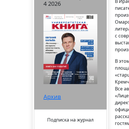
В Ира
4 2026
писат
произ
Омаро
литер
с сов
выста
произ
В это
площа
«стар
Кремч
Все а
«Лице
Архив
дирек
офици
расск
Подписка на журнал
гостя