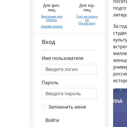
посет
Для физ.
Для юр.
подго
лиц
лиц
литер
Квитанция для
Счет на оплату
оплаты
по
б/н расчету
За го
Онлайн оплата
студе
культ
Вход
встре
милле
Имя пользователя
женщи
униве
росси
истор
Пароль
Запомнить меня
Войти