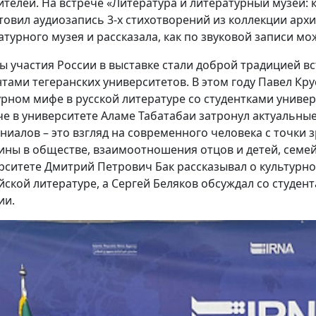
ителей. На встрече «Литература и литературный музей:
товил аудиозапись 3-х стихотворений из коллекции арх
атурного музея и рассказала, как по звуковой записи м
ды участия России в выставке стали доброй традицией в
нтами тегеранских университетов. В этом году Павел Кр
урном мифе в русской литературе со студентками униве
че в университете Аламе Табатабаи затронул актуальны
ниалов – это взгляд на современного человека с точки
ны в обществе, взаимоотношения отцов и детей, семе
рситете Дмитрий Петрович Бак рассказывал о культурно
йской литературе, а Сергей Беляков обсуждал со студен
ии.