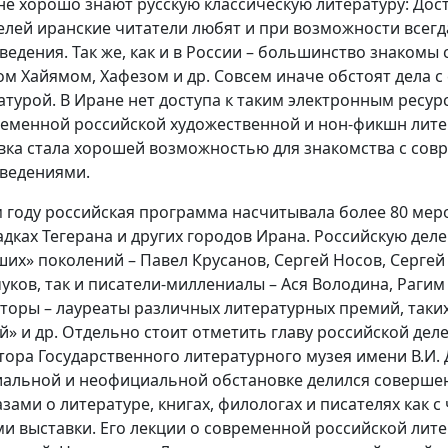
не хорошо знают русскую классическую литературу: Досто
елей иранские читатели любят и при возможности всегда
ведения. Так же, как и в России – большинство знакомы
м Хайямом, Хафезом и др. Совсем иначе обстоят дела с
атурой. В Иране нет доступа к таким электронным ресур
ременной российской художественной и нон-фикшн лите
вка стала хорошей возможностью для знакомства с сов
ведениями.
м году российская программа насчитывала более 80 мер
дках Тегерана и других городов Ирана. Российскую дел
ших» поколений – Павел Крусанов, Сергей Носов, Сергей
уков, так и писатели-миллениалы – Ася Володина, Рагим
вторы – лауреаты различных литературных премий, таких
й» и др. Отдельно стоит отметить главу российской дел
тора Государственного литературного музея имени В.И.
альной и неофициальной обстановке делился соверш
азами о литературе, книгах, филологах и писателях как с
ми выставки. Его лекции о современной российской лит