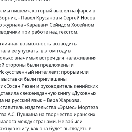
ак мы пишем», который вышел на фарси в
борник, - Павел Крусанов и Сергей Носов
го журнала «Караван» Сейидом Хосейном
еводчики при работе над текстом.
тличная возможность возводить
ла её упускать: в этом году в
колько значимых встреч для налаживания
кой стороны были предложены и
 Искусственный интеллект: прорыв или
й выставки были приглашены
ик Эхсан Резаи и руководитель кенийских
дставила свежеизданную книгу «Духовных
 на русский язык – Вера Жаркова.
дставитель издательства «Эрмес» Мортеза
ва А.С. Пушкина на творчество иранских
 диалога между странами. Не забыли
ажную книгу, как она будет выглядеть в