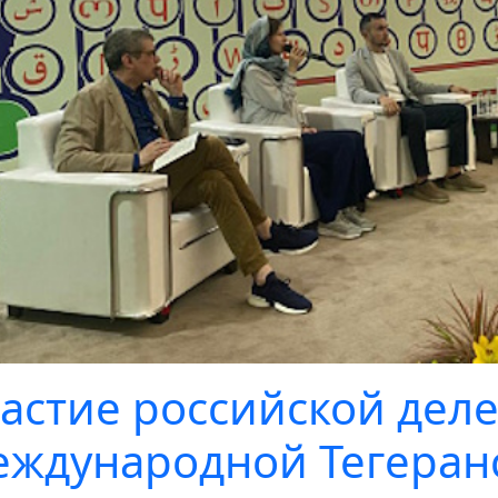
астие российской деле
ждународной Тегеран