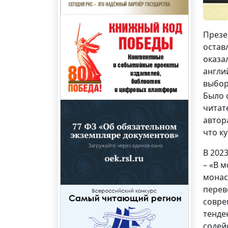
Презе
остав
оказа
англи
выбор
Было 
читат
автор
что к
В 202
– «В 
монас
перев
совре
тенде
содей