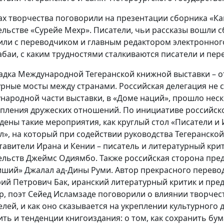
ах творчества поговорили на презентации сборника «К
ельстве «Сурейе Мехр». Писатели, чьи рассказы вошли с
или с переводчиком и главным редактором электронно
абаи, с каким трудностями сталкиваются писатели и пер
дка Международной Тегеранской книжной выставки – о
урные мосты между странами. Российская делегация не ста
народной части выставки, в «Доме наций», прошло нес
епления дружеских отношений. По инициативе российс
дены такие мероприятия, как круглый стол «Писатели и
л», на который при содействии руководства Тегеранско
тавители Ирана и Кении – писатель и литературный крит
ельств Джеймс Одиямбо. Также российская сторона пре
иший» Джалал ад-Дины Руми. Автор прекрасного перевода
ий Петрович Бак, иранский литературный критик и пре
р, поэт Сейед Исламзаде поговорили о влиянии творчест
елей, и как оно сказывается на укреплении культурного
ить и тенденции книгоиздания: о том, как сохранить бум