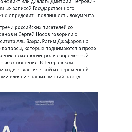
 конфликт или диалог» Дмитрий Петрович
ивных записей Государственного
ожно определить подлинность документа.
стречи российских писателей со
усанов и Сергей Носов говорили о
рситета Аль-Захра. Рагим Джафаров на
е вопросы, которые поднимаются в прозе
 зрения психологии, роли современной
йные отношения. В Тегеранском
м коде в классической и современной
тами влияние наших эмоций на ход