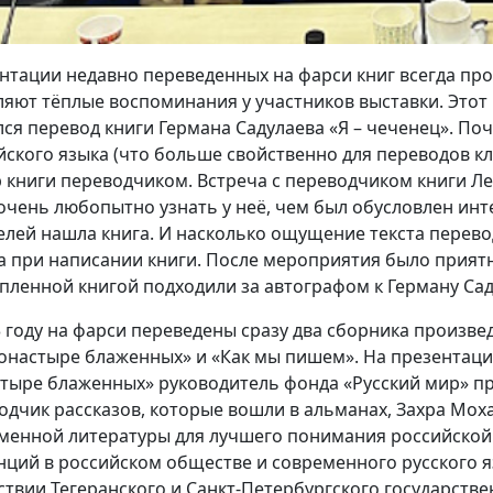
нтации недавно переведенных на фарси книг всегда про
ляют тёплые воспоминания у участников выставки. Этот
лся перевод книги Германа Садулаева «Я – чеченец». Поч
йского языка (что больше свойственно для переводов кл
 книги переводчиком. Встреча с переводчиком книги Л
очень любопытно узнать у неё, чем был обусловлен инте
елей нашла книга. И насколько ощущение текста перево
а при написании книги. После мероприятия было приятно
упленной книгой подходили за автографом к Герману Сад
3 году на фарси переведены сразу два сборника произв
монастыре блаженных» и «Как мы пишем». На презентаци
тыре блаженных» руководитель фонда «Русский мир» при
одчик рассказов, которые вошли в альманах, Захра Мох
менной литературы для лучшего понимания российской 
нций в российском обществе и современного русского 
ствии Тегеранского и Санкт-Петербургского государстве