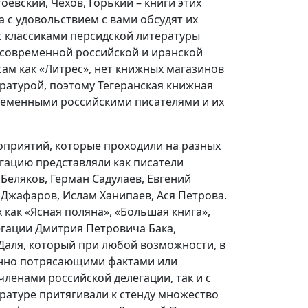
евский, Чехов, Горький – книги этих
 с удовольствием с вами обсудят их
 с классиками персидской литературы
 современной российской и иранской
сам как «Литрес», нет книжных магазинов
ратурой, поэтому Тегеранская книжная
ременными российскими писателями и их
оприятий, которые проходили на разных
егацию представляли как писатели
 Беляков, Герман Садулаев, Евгений
 Джафаров, Ислам Ханипаев, Ася Петрова.
 как «Ясная поляна», «Большая книга»,
егации Дмитрия Петровича Бака,
 Даля, который при любой возможности, в
енно потрясающими фактами или
 членами российской делегации, так и с
ературе притягивали к стенду множество