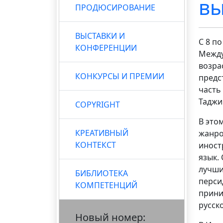
вы
ПРОДЮСИРОВАНИЕ
ВЫСТАВКИ И
С 8 п
КОНФЕРЕНЦИИ
Между
возра
КОНКУРСЫ И ПРЕМИИ
предс
часть
Таджи
COPYRIGHT
В это
КРЕАТИВНЫЙ
жанро
КОНТЕКСТ
иност
язык.
лучши
БИБЛИОТЕКА
перси
КОМПЕТЕНЦИЙ
прини
русск
Новый номер: