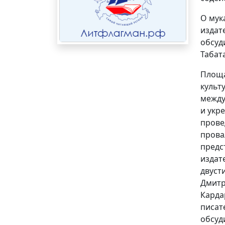
О мук
издат
обсуд
Табат
Площа
культ
между
и укр
прове
прова
предс
издат
двуст
Дмитр
Карда
писат
обсуд