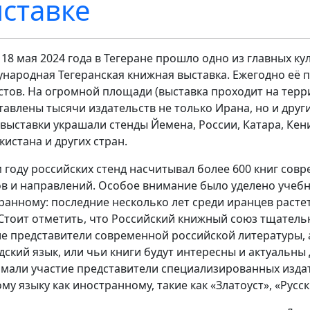
ставке
о 18 мая 2024 года в Тегеране прошло одно из главных к
народная Тегеранская книжная выставка. Ежегодно eё
стов. На огромной площади (выставка проходит на тер
тавлены тысячи издательств не только Ирана, но и друг
 выставки украшали стенды Йемена, России, Катара, Кени
кистана и других стран.
м году российских стенд насчитывал более 600 книг со
в и направлений. Особое внимание было уделено учебн
ранному: последние несколько лет среди иранцев расте
 Стоит отметить, что Российский книжный союз тщательн
е представители современной российской литературы, 
дский язык, или чьи книги будут интересны и актуальны 
мали участие представители специализированных издат
ому языку как иностранному, такие как «Златоуст», «Русс